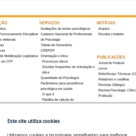
ÇÃO
SERVIÇOS
NOTÍCIAS
tica
Avaliações de testes psicológicos
Arquivo
Processamento Disciplinar
Cadastro Nacional de Profissionais
Receba o boletim
 eleitorais
de Psicologia
mas
Tabela de Honorários
icas
CREPOP
de Mobilização Legislativa
Orientação e ética
PUBLICAÇÕES
s do CFP
Processos éticos
Jornal do Federal
Dúvidas frequentes de orientação e
Livros
ética
Referências Técnicas 
Quantidade de Psicólogos
Relatórios e cartilhas
Parâmetros para assistência
Revistas Diálogos
psicológica em saúde
Revista Psicologia: Ciênc
O que é
Profissão
Planilha de cálculo do
dimensionamento da força de
trabalho
Conheça a resolução 17/2022
Este site utiliza cookies
Registro de Especialista
Concursos
Como obter o título
Utilizamos cookies e tecnologias semelhantes para melhorar