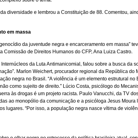
da diversidade e lembrou a Constituição de 88. Comentou, aind
nto em massa
 genocídio da juventude negra e encarceramento em massa” te
da Comissão de Direitos Humanos do CFP, Ana Luiza Castro.
nternúcleos da Luta Antimanicomial, falou sobre a busca da so
enação”. Marlon Weichert, procurador regional da República do M
ção negra no Brasil. “A violência é um elemento estrutural no B
 não como sujeito de direito.” Lúcio Costa, psicólogo do Meca
uerra às drogas é um projeto racista. Paulo Vanucchi, da TV do
das ao monopólio da comunicação e a psicóloga Jesus Moura l
 os lugares. “Por isso, a população negra nasce vítima de violê
e o olhar negro no retrocesso da política brasileira atual, con