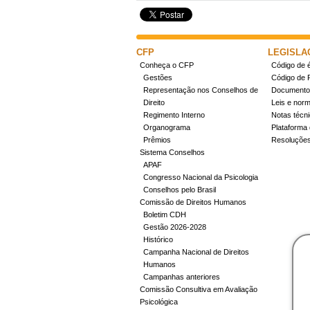
CFP
LEGISLA
Conheça o CFP
Código de é
Gestões
Código de 
Representação nos Conselhos de
Documentos
Direito
Leis e nor
Regimento Interno
Notas técn
Organograma
Plataforma 
Prêmios
Resoluçõe
Sistema Conselhos
APAF
Congresso Nacional da Psicologia
Conselhos pelo Brasil
Comissão de Direitos Humanos
Boletim CDH
Gestão 2026-2028
Histórico
Campanha Nacional de Direitos
Humanos
Campanhas anteriores
Comissão Consultiva em Avaliação
Psicológica