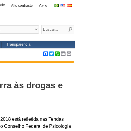
ade
A+
Alto contraste
A-
Transparência
Facebook
Twitter
WhatsApp
Email
Print
rra às drogas e
2018 está refletida nas Tendas
lo Conselho Federal de Psicologia