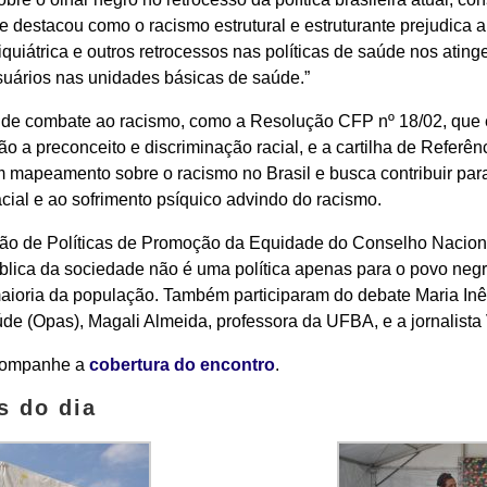
 e destacou como o racismo estrutural e estruturante prejudica
uiátrica e outros retrocessos nas políticas de saúde nos atin
suários nas unidades básicas de saúde.”
de combate ao racismo, como a Resolução CFP nº 18/02, que 
ão a preconceito e discriminação racial, e a cartilha de Referê
 mapeamento sobre o racismo no Brasil e busca contribuir para 
acial e ao sofrimento psíquico advindo do racismo.
ão de Políticas de Promoção da Equidade do Conselho Nacion
ública da sociedade não é uma política apenas para o povo neg
 maioria da população. Também participaram do debate Maria In
(Opas), Magali Almeida, professora da UFBA, e a jornalista Va
acompanhe a
cobertura do encontro
.
s do dia