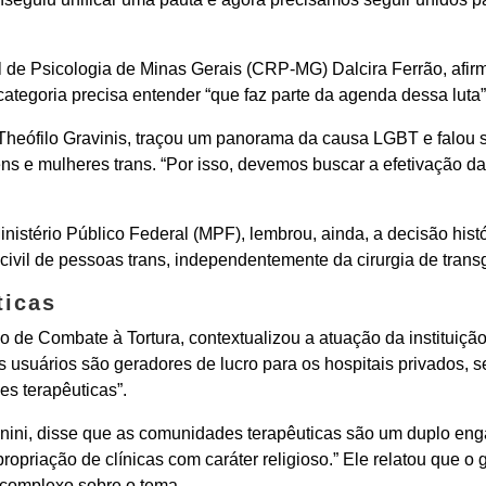
 de Psicologia de Minas Gerais (CRP-MG) Dalcira Ferrão, afir
categoria precisa entender “que faz parte da agenda dessa luta”
heófilo Gravinis, traçou um panorama da causa LGBT e falou 
ens e mulheres trans. “Por isso, devemos buscar a efetivação das
nistério Público Federal (MPF), lembrou, ainda, a decisão his
 civil de pessoas trans, independentemente da cirurgia de trans
ticas
 de Combate à Tortura, contextualizou a atuação da instituição 
s usuários são geradores de lucro para os hospitais privados, 
s terapêuticas”.
nini, disse que as comunidades terapêuticas são um duplo e
opriação de clínicas com caráter religioso.” Ele relatou que o
 complexo sobre o tema.