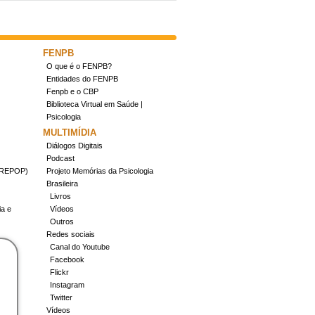
FENPB
O que é o FENPB?
Entidades do FENPB
Fenpb e o CBP
Biblioteca Virtual em Saúde |
Psicologia
MULTIMÍDIA
Diálogos Digitais
Podcast
(CREPOP)
Projeto Memórias da Psicologia
Brasileira
Livros
ia e
Vídeos
Outros
Redes sociais
Canal do Youtube
Facebook
Flickr
Instagram
Twitter
Vídeos