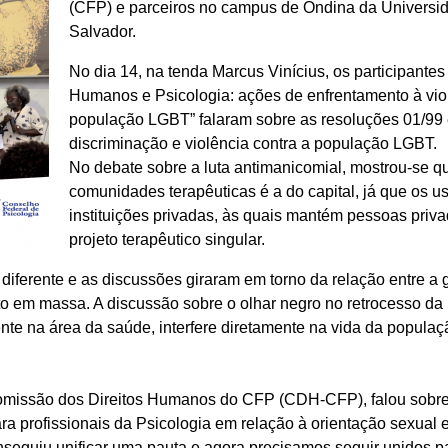
(CFP) e parceiros no campus de Ondina da Universi
Salvador.
No dia 14, na tenda Marcus Vinícius, os participantes
Humanos e Psicologia: ações de enfrentamento à viol
população LGBT” falaram sobre as resoluções 01/99 
discriminação e violência contra a população LGBT.
No debate sobre a luta antimanicomial, mostrou-se q
comunidades terapêuticas é a do capital, já que os u
instituições privadas, às quais mantém pessoas priv
projeto terapêutico singular.
diferente e as discussões giraram em torno da relação entre a 
 em massa. A discussão sobre o olhar negro no retrocesso da po
te na área da saúde, interfere diretamente na vida da populaç
omissão dos Direitos Humanos do CFP (CDH-CFP), falou sobre 
a profissionais da Psicologia em relação à orientação sexual 
onseguiu unificar uma pauta e agora precisamos seguir unidos pa