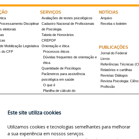
ÇÃO
SERVIÇOS
NOTÍCIAS
tica
Avaliações de testes psicológicos
Arquivo
Processamento Disciplinar
Cadastro Nacional de Profissionais
Receba o boletim
 eleitorais
de Psicologia
mas
Tabela de Honorários
icas
CREPOP
de Mobilização Legislativa
Orientação e ética
PUBLICAÇÕES
s do CFP
Processos éticos
Jornal do Federal
Dúvidas frequentes de orientação e
Livros
ética
Referências Técnicas 
Quantidade de Psicólogos
Relatórios e cartilhas
Parâmetros para assistência
Revistas Diálogos
psicológica em saúde
Revista Psicologia: Ciênc
O que é
Profissão
Planilha de cálculo do
dimensionamento da força de
trabalho
Conheça a resolução 17/2022
Este site utiliza cookies
Registro de Especialista
Concursos
Como obter o título
Utilizamos cookies e tecnologias semelhantes para melhorar
Cursos credenciados
EVENTOS
a sua experiência em nossos serviços.
Promovidos pelo CFP