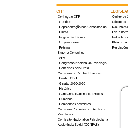
CFP
LEGISLA
Conheça o CFP
Código de é
Gestões
Código de 
Representação nos Conselhos de
Documentos
Direito
Leis e nor
Regimento Interno
Notas técn
Organograma
Plataforma 
Prêmios
Resoluçõe
Sistema Conselhos
APAF
Congresso Nacional da Psicologia
Conselhos pelo Brasil
Comissão de Direitos Humanos
Boletim CDH
Gestão 2026-2028
Histórico
Campanha Nacional de Direitos
Humanos
Campanhas anteriores
Comissão Consultiva em Avaliação
Psicológica
Comissão Nacional de Psicologia na
Assistência Social (CONPAS)