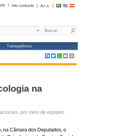
ade
A+
Alto contraste
A-
Transparência
Facebook
Twitter
WhatsApp
Email
Print
cologia na
cacionais, por meio de equipes
2), na Câmara dos Deputados, o