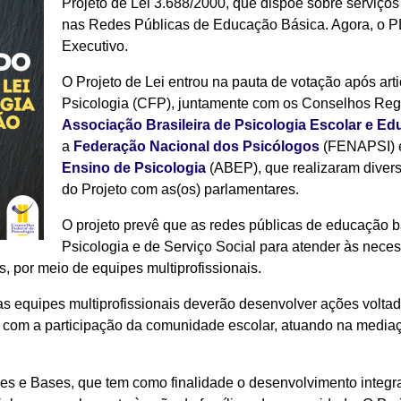
Projeto de Lei 3.688/2000, que dispõe sobre serviços
nas Redes Públicas de Educação Básica. Agora, o P
Executivo.
O Projeto de Lei entrou na pauta de votação após ar
Psicologia (CFP), juntamente com os Conselhos Regi
Associação Brasileira de Psicologia Escolar e Ed
a
Federação Nacional dos Psicólogos
(FENAPSI) 
Ensino de Psicologia
(ABEP), que realizaram divers
do Projeto com as(os) parlamentares.
O projeto prevê que as redes públicas de educação 
Psicologia e de Serviço Social para atender às neces
s, por meio de equipes multiprofissionais.
s equipes multiprofissionais deverão desenvolver ações voltad
com a participação da comunidade escolar, atuando na mediaç
es e Bases, que tem como finalidade o desenvolvimento integr