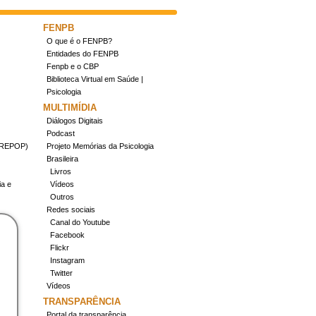
FENPB
O que é o FENPB?
Entidades do FENPB
Fenpb e o CBP
Biblioteca Virtual em Saúde |
Psicologia
MULTIMÍDIA
Diálogos Digitais
Podcast
(CREPOP)
Projeto Memórias da Psicologia
Brasileira
Livros
ia e
Vídeos
Outros
Redes sociais
Canal do Youtube
Facebook
Flickr
Instagram
Twitter
Vídeos
TRANSPARÊNCIA
Portal da transparência