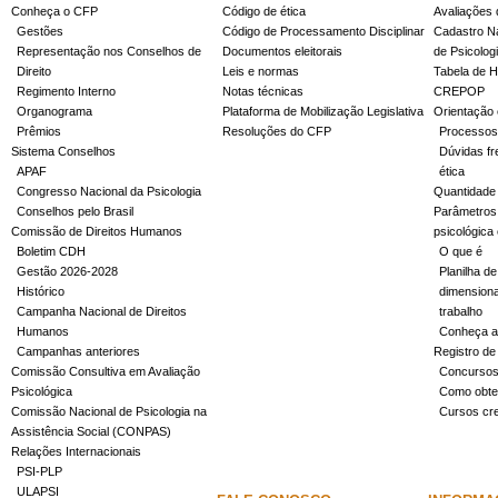
Conheça o CFP
Código de ética
Avaliações 
Gestões
Código de Processamento Disciplinar
Cadastro Na
Representação nos Conselhos de
Documentos eleitorais
de Psicolog
Direito
Leis e normas
Tabela de H
Regimento Interno
Notas técnicas
CREPOP
Organograma
Plataforma de Mobilização Legislativa
Orientação 
Prêmios
Resoluções do CFP
Processos
Sistema Conselhos
Dúvidas fr
APAF
ética
Congresso Nacional da Psicologia
Quantidade
Conselhos pelo Brasil
Parâmetros 
Comissão de Direitos Humanos
psicológica
Boletim CDH
O que é
Gestão 2026-2028
Planilha de
Histórico
dimensiona
Campanha Nacional de Direitos
trabalho
Humanos
Conheça a
Campanhas anteriores
Registro de
Comissão Consultiva em Avaliação
Concurso
Psicológica
Como obter
Comissão Nacional de Psicologia na
Cursos cr
Assistência Social (CONPAS)
Relações Internacionais
PSI-PLP
ULAPSI