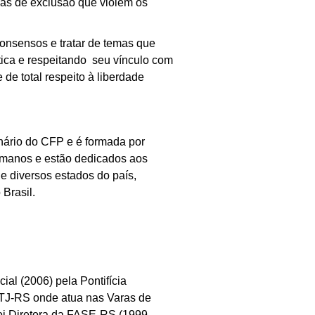
mas de exclusão que violem os
consensos e tratar de temas que
ética e respeitando seu vínculo com
de total respeito à liberdade
nário do CFP e é formada por
humanos e estão dedicados aos
de diversos estados do país,
Brasil.
al (2006) pela Pontifícia
 TJ-RS onde atua nas Varas de
oi Diretora da FASE-RS (1999-