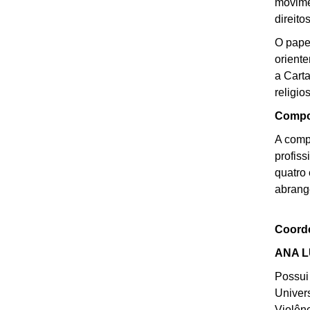
movime
direit
O papel
oriente
a Carta
religio
Compo
A comp
profis
quatro 
abrange
Coord
ANA L
Possui
Univer
Violên