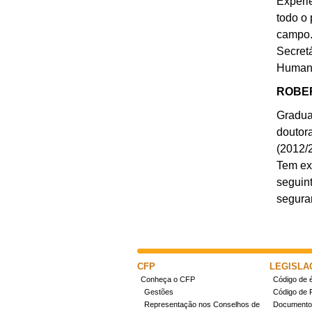
Experi
todo o
campo. 
Secret
Humano
ROBER
Gradua
doutor
(2012/2
Tem ex
seguint
segura
CFP
LEGISLA
Conheça o CFP
Código de é
Gestões
Código de 
Representação nos Conselhos de
Documentos