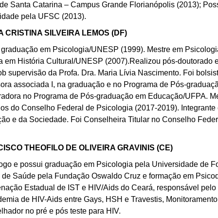
 de Santa Catarina – Campus Grande Florianópolis (2013); Po
idade pela UFSC (2013).
A CRISTINA SILVEIRA LEMOS (DF)
 graduação em Psicologia/UNESP (1999). Mestre em Psicolog
a em História Cultural/UNESP (2007).Realizou pós-doutorado e
ob supervisão da Profa. Dra. Maria Lívia Nascimento. Foi bols
sora associada I, na graduação e no Programa de Pós-graduaç
radora no Programa de Pós-graduação em Educação/UFPA. Me
s do Conselho Federal de Psicologia (2017-2019). Integrante
ão e da Sociedade. Foi Conselheira Titular no Conselho Federa
ISCO THEOFILO DE OLIVEIRA GRAVINIS (CE)
logo e possui graduação em Psicologia pela Universidade de Fo
 de Saúde pela Fundação Oswaldo Cruz e formação em Psico
nação Estadual de IST e HIV/Aids do Ceará, responsável pelo
demia de HIV-Aids entre Gays, HSH e Travestis, Monitorament
lhador no pré e pós teste para HIV.