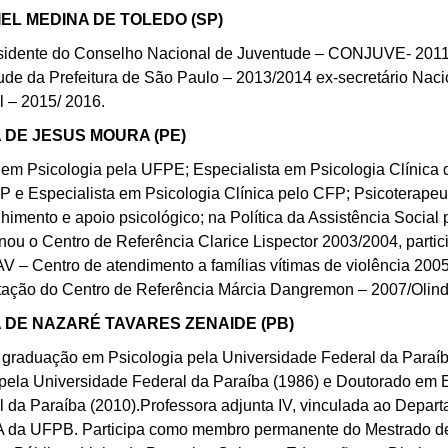
EL MEDINA DE TOLEDO (SP)
sidente do Conselho Nacional de Juventude – CONJUVE- 2011
ude da Prefeitura de São Paulo – 2013/2014 ex-secretário Nac
l – 2015/ 2016.
 DE JESUS MOURA (PE)
 em Psicologia pela UFPE; Especialista em Psicologia Clínica d
 e Especialista em Psicologia Clínica pelo CFP; Psicoterapeuta
himento e apoio psicológico; na Política da Assistência Social 
nou o Centro de Referência Clarice Lispector 2003/2004, parti
V – Centro de atendimento a famílias vítimas de violência 2005
tação do Centro de Referência Márcia Dangremon – 2007/Olin
 DE NAZARÉ TAVARES ZENAIDE (PB)
 graduação em Psicologia pela Universidade Federal da Paraíb
 pela Universidade Federal da Paraíba (1986) e Doutorado em
l da Paraíba (2010).Professora adjunta IV, vinculada ao Depar
da UFPB. Participa como membro permanente do Mestrado de