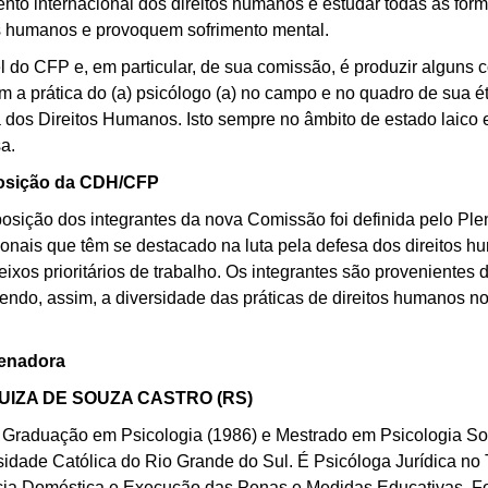
nto internacional dos direitos humanos e estudar todas as for
os humanos e provoquem sofrimento mental.
 do CFP e, em particular, de sua comissão, é produzir alguns 
m a prática do (a) psicólogo (a) no campo e no quadro de sua 
 dos Direitos Humanos. Isto sempre no âmbito de estado laico e 
sa.
sição da CDH/CFP
osição dos integrantes da nova Comissão foi definida pelo Ple
sionais que têm se destacado na luta pela defesa dos direitos 
eixos prioritários de trabalho. Os integrantes são provenientes 
ndo, assim, a diversidade das práticas de direitos humanos no 
enadora
UIZA DE SOUZA CASTRO (RS)
 Graduação em Psicologia (1986) e Mestrado em Psicologia Soci
sidade Católica do Rio Grande do Sul. É Psicóloga Jurídica no
cia Doméstica e Execução das Penas e Medidas Educativas. F