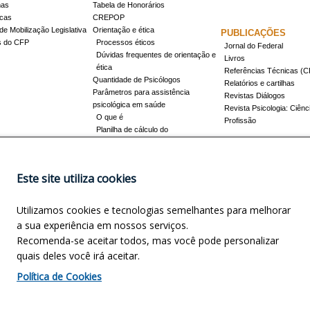
mas
Tabela de Honorários
icas
CREPOP
de Mobilização Legislativa
Orientação e ética
PUBLICAÇÕES
s do CFP
Processos éticos
Jornal do Federal
Dúvidas frequentes de orientação e
Livros
ética
Referências Técnicas 
Quantidade de Psicólogos
Relatórios e cartilhas
Parâmetros para assistência
Revistas Diálogos
psicológica em saúde
Revista Psicologia: Ciênc
O que é
Profissão
Planilha de cálculo do
dimensionamento da força de
trabalho
Conheça a resolução 17/2022
Este site utiliza cookies
Registro de Especialista
Concursos
Como obter o título
Utilizamos cookies e tecnologias semelhantes para melhorar
Cursos credenciados
EVENTOS
a sua experiência em nossos serviços.
Promovidos pelo CFP
Recomenda-se aceitar todos, mas você pode personalizar
Apoio e Patrocínio
quais deles você irá aceitar.
NOSCO
INFORMAÇÕES LEGAIS
Política de Cookies
precisa?
Política de privacidade
Política de cookies
Encarregado de Dados