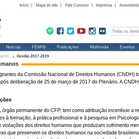
Início
Mapa do site
Fale Conosco
Imprensa
Acessibilid
Notícias
FENPB
Publicações
Multimídia
Eventos
manos
Gestão 2017-2019
Humanos
egrantes da Comissão Nacional de Direitos Humanos (CNDH) t
após deliberação de 25 de março de 2017 do Plenário. A CNDH 
.
ições
 órgão permanente do CFP, tem como atribuição incentivar a re
es à formação, à prática profissional e à pesquisa em Psicologi
m violações dos direitos humanos que produzam sofrimento menta
ivas que preservem os direitos humanos na sociedade brasileira