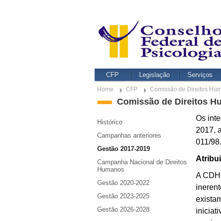
CFP
Legislação
Serviços
Home
CFP
Comissão de Direitos Hu
Comissão de Direitos 
Os int
Histórico
2017, 
Campanhas anteriores
011/98
Gestão 2017-2019
Atribu
Campanha Nacional de Direitos
Humanos
A CDH,
Gestão 2020-2022
inerent
Gestão 2023-2025
exista
Gestão 2026-2028
iniciat