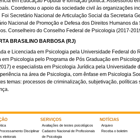
ência em Educação Popular e formação política. Assessorou en
 país. Coordenou o apoio da sociedade civil às organizações i
Foi Secretário Nacional de Articulação Social da Secretaria G
ário Nacional de Promoção e Defesa dos Direitos Humanos da S
s. Conselheiro do Conselho Federal de Psicologia (2017-2019
TA BRASILINO BARBOSA (RJ)
da e Licenciada em Psicologia pela Universidade Federal do Ri
a em Psicologia pelo Programa de Pós Graduação em Psicolog
017) e especialista em Psicologia Jurídica pela Universidade 
periência na área de Psicologia, com ênfase em Psicologia Soc
es temas: processos de criminalização, subjetivação, políticas 
nça.
ÇÃO
SERVIÇOS
NOTÍCIAS
tica
Avaliações de testes psicológicos
Arquivo
Processamento Disciplinar
Cadastro Nacional de Profissionais
Receba o boletim
 eleitorais
de Psicologia