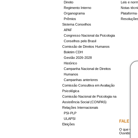
Direito
Leis e nor
Regimento Interno
Notas técn
Organograma
Plataforma 
Prêmios
Resoluçõe
Sistema Conselhos
APAF
Congresso Nacional da Psicologia
Conselhos pelo Brasil
Comissão de Direitos Humanos
Boletim CDH
Gestão 2026-2028
Histórico
Campanha Nacional de Direitos
Humanos
Campanhas anteriores
Comissão Consultiva em Avaliação
Psicológica
Comissão Nacional de Psicologia na
Assistência Social (CONPAS)
Relações Internacionais
PSI-PLP
ULAPSI
FALE CO
Eleições
O que você 
Ouvidoria