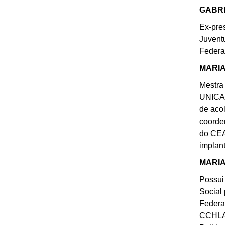
GABRI
Ex-pre
Juvent
Federa
MARIA
Mestra
UNICAP
de acol
coorde
do CEA
implan
MARIA
Possui
Social
Federa
CCHLA 