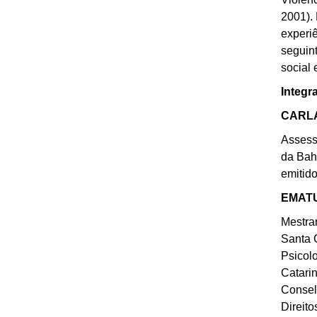
2001).
experi
seguint
social 
Integr
CARLA
Assess
da Bah
emitid
EMATU
Mestra
Santa C
Psicol
Catari
Consel
Direit