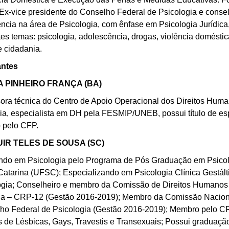
 Ex-vice presidente do Conselho Federal de Psicologia e conse
ência na área de Psicologia, com ênfase em Psicologia Jurídica
es temas: psicologia, adolescência, drogas, violência doméstic
e cidadania.
antes
 PINHEIRO FRANÇA (BA)
ora técnica do Centro de Apoio Operacional dos Direitos Hum
ia, especialista em DH pela FESMIP/UNEB, possui título de esp
o pelo CFP.
IR TELES DE SOUSA (SC)
ndo em Psicologia pelo Programa de Pós Graduação em Psicol
atarina (UFSC); Especializando em Psicologia Clínica Gestáltic
ogia; Conselheiro e membro da Comissão de Direitos Humanos
na – CRP-12 (Gestão 2016-2019); Membro da Comissão Nacion
ho Federal de Psicologia (Gestão 2016-2019); Membro pelo C
os de Lésbicas, Gays, Travestis e Transexuais; Possui graduaç