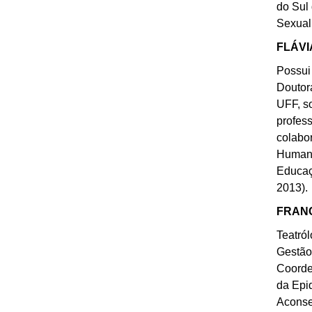
do Sul
Sexual
FLÁVI
Possui
Doutor
UFF, s
profes
colabo
Humano
Educaç
2013).
FRANC
Teatró
Gestão
Coorde
da Epi
Aconse