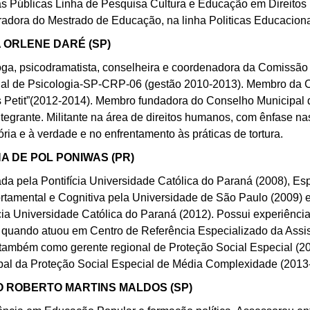
cas Públicas Linha de Pesquisa Cultura e Educação em Direi
radora do Mestrado de Educação, na linha Politicas Educaciona
 ORLENE DARÉ (SP)
oga, psicodramatista, conselheira e coordenadora da Comissã
al de Psicologia-SP-CRP-06 (gestão 2010-2013). Membro da 
s Petit”(2012-2014). Membro fundadora do Conselho Municipal
ntegrante. Militante na área de direitos humanos, com ênfase na
ia e à verdade e no enfrentamento às práticas de tortura.
A DE POL PONIWAS (PR)
da pela Pontifícia Universidade Católica do Paraná (2008), Esp
tamental e Cognitiva pela Universidade de São Paulo (2009) e
cia Universidade Católica do Paraná (2012). Possui experiência
, quando atuou em Centro de Referência Especializado da Assist
 também como gerente regional de Proteção Social Especial (
pal da Proteção Social Especial de Média Complexidade (2013
 ROBERTO MARTINS MALDOS (SP)