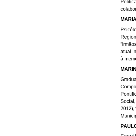
Politi
colabo
MARIA
Psicól
Region
“Irmão
atual i
à memór
MARIN
Gradua
Compor
Pontifí
Social
2012),
Munici
PAULO