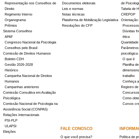
Representação nos Conselhos de
Documentos eleitorais
de Psicolog
Direito
Leis e normas
Tabela de H
Regimento Interno
Notas técnicas
CREPOP
Organograma
Plataforma de Mobilização Legislativa
Orientação 
Prêmios
Resoluções do CFP
Processos
Sistema Conselhos
Dúvidas fr
APAF
ética
Congresso Nacional da Psicologia
Quantidade
Conselhos pelo Brasil
Parâmetros 
Comissão de Direitos Humanos
psicológica
Boletim CDH
O que é
Gestão 2026-2028
Planilha de
Histórico
dimensiona
Campanha Nacional de Direitos
trabalho
Humanos
Conheça a
Campanhas anteriores
Registro de
Comissão Consultiva em Avaliação
Concurso
Psicológica
Como obter
Comissão Nacional de Psicologia na
Cursos cr
Assistência Social (CONPAS)
Relações Internacionais
PSI-PLP
ULAPSI
FALE CONOSCO
INFORMA
Eleições
O que você precisa?
Política de p