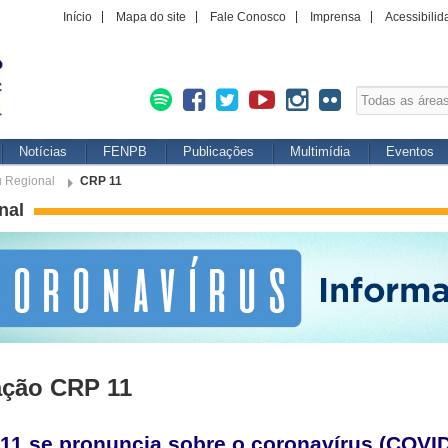
Início
Mapa do site
Fale Conosco
Imprensa
Acessibilid
Notícias
FENPB
Publicações
Multimídia
Eventos
u Regional
CRP 11
nal
ação CRP 11
11 se pronuncia sobre o coronavírus (COVID