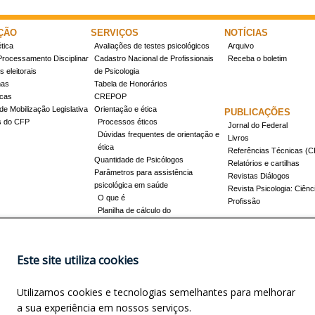
ÇÃO
SERVIÇOS
NOTÍCIAS
tica
Avaliações de testes psicológicos
Arquivo
Processamento Disciplinar
Cadastro Nacional de Profissionais
Receba o boletim
 eleitorais
de Psicologia
mas
Tabela de Honorários
icas
CREPOP
de Mobilização Legislativa
Orientação e ética
PUBLICAÇÕES
s do CFP
Processos éticos
Jornal do Federal
Dúvidas frequentes de orientação e
Livros
ética
Referências Técnicas 
Quantidade de Psicólogos
Relatórios e cartilhas
Parâmetros para assistência
Revistas Diálogos
psicológica em saúde
Revista Psicologia: Ciênc
O que é
Profissão
Planilha de cálculo do
dimensionamento da força de
trabalho
Conheça a resolução 17/2022
Este site utiliza cookies
Registro de Especialista
Concursos
Como obter o título
Utilizamos cookies e tecnologias semelhantes para melhorar
Cursos credenciados
EVENTOS
a sua experiência em nossos serviços.