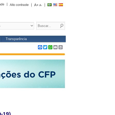
ade
A+
Alto contraste
A-
Transparência
Facebook
Twitter
WhatsApp
Email
Print
-19)