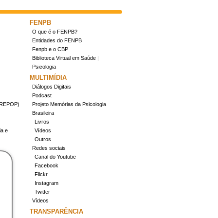
FENPB
O que é o FENPB?
Entidades do FENPB
Fenpb e o CBP
Biblioteca Virtual em Saúde |
Psicologia
MULTIMÍDIA
Diálogos Digitais
Podcast
(CREPOP)
Projeto Memórias da Psicologia
Brasileira
Livros
ia e
Vídeos
Outros
Redes sociais
Canal do Youtube
Facebook
Flickr
Instagram
Twitter
Vídeos
TRANSPARÊNCIA