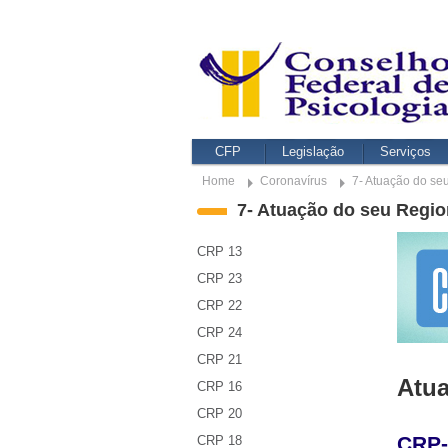
CFP
Legislação
Serviços
Home
Coronavírus
7- Atuação do se
7- Atuação do seu Regio
CRP 13
CRP 23
CRP 22
CRP 24
CRP 21
Atu
CRP 16
CRP 20
CRP-
CRP 18