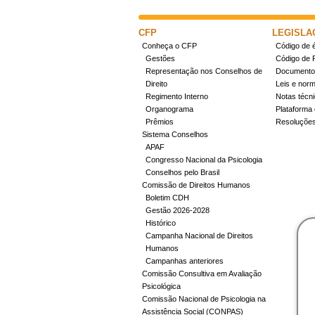
CFP
LEGISLA
Conheça o CFP
Código de é
Gestões
Código de 
Representação nos Conselhos de
Documentos
Direito
Leis e nor
Regimento Interno
Notas técn
Organograma
Plataforma 
Prêmios
Resoluçõe
Sistema Conselhos
APAF
Congresso Nacional da Psicologia
Conselhos pelo Brasil
Comissão de Direitos Humanos
Boletim CDH
Gestão 2026-2028
Histórico
Campanha Nacional de Direitos
Humanos
Campanhas anteriores
Comissão Consultiva em Avaliação
Psicológica
Comissão Nacional de Psicologia na
Assistência Social (CONPAS)