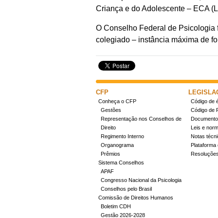
Criança e do Adolescente – ECA (Le
O Conselho Federal de Psicologia 
colegiado – instância máxima de for
CFP
LEGISLA
Conheça o CFP
Código de é
Gestões
Código de 
Representação nos Conselhos de
Documentos
Direito
Leis e nor
Regimento Interno
Notas técn
Organograma
Plataforma 
Prêmios
Resoluçõe
Sistema Conselhos
APAF
Congresso Nacional da Psicologia
Conselhos pelo Brasil
Comissão de Direitos Humanos
Boletim CDH
Gestão 2026-2028