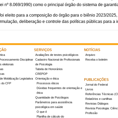
i nº 8.069/1990) como o principal órgão do sistema de garantia
foi eleito para a composição do órgão para o biênio 2023/2025
mulação, deliberação e controle das políticas públicas para a i
ÇÃO
SERVIÇOS
NOTÍCIAS
tica
Avaliações de testes psicológicos
Arquivo
Processamento Disciplinar
Cadastro Nacional de Profissionais
Receba o boletim
 eleitorais
de Psicologia
mas
Tabela de Honorários
icas
CREPOP
de Mobilização Legislativa
Orientação e ética
PUBLICAÇÕES
s do CFP
Processos éticos
Jornal do Federal
Dúvidas frequentes de orientação e
Livros
ética
Referências Técnicas 
Quantidade de Psicólogos
Relatórios e cartilhas
Parâmetros para assistência
Revistas Diálogos
psicológica em saúde
Revista Psicologia: Ciênc
O que é
Profissão
Planilha de cálculo do