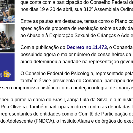
que conta com a participação do Conselho Federal d
nos dias 19 e 20 de abril, sua 313ª Assembleia Ordin
Entre as pautas em destaque, temas como o Plano con
apreciação de proposta de resolução sobre as ativi
ao Abuso e à Exploração Sexual de Crianças e Adole
Com a publicação do
Decreto no.11.473
, o Conanda
possuindo agora o maior número de conselheiros da hi
ainda determinou a paridade na representação govern
O Conselho Federal de Psicologia, representado pel
também é vice-presidenta do Conanda, participou dos
 seu compromisso histórico com a proteção integral de criança
beu a primeira dama do Brasil, Janja Lula da Silva, e a ministra
ta Oliveira. Também participaram do encontro as deputadas f
 representantes de entidades como o Comitê de Participação 
 do Adolescente (FNDCA), o Instituto Alana e de órgãos do exec