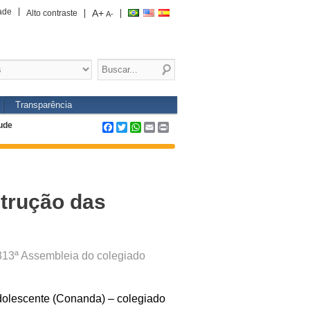
ade
A+
Alto contraste
A-
Transparência
tude
Facebook
Twitter
WhatsApp
Email
Print
trução das
 313ª Assembleia do colegiado
Adolescente (Conanda)
–
colegiado