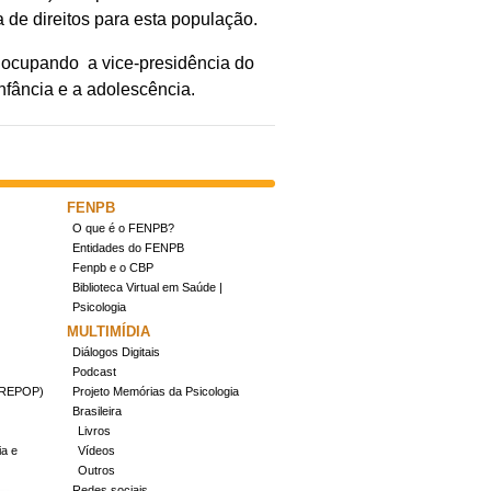
 de direitos para esta população.
, ocupando a vice-presidência do
nfância e a adolescência.
FENPB
O que é o FENPB?
Entidades do FENPB
Fenpb e o CBP
Biblioteca Virtual em Saúde |
Psicologia
MULTIMÍDIA
Diálogos Digitais
Podcast
(CREPOP)
Projeto Memórias da Psicologia
Brasileira
Livros
ia e
Vídeos
Outros
Redes sociais