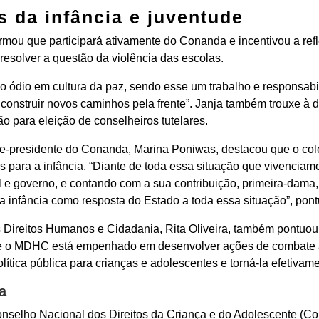
s da infância e juventude
firmou que participará ativamente do Conanda e incentivou a re
esolver a questão da violência das escolas.
do ódio em cultura da paz, sendo esse um trabalho e responsab
e construir novos caminhos pela frente”. Janja também trouxe à 
ão para eleição de conselheiros tutelares.
ice-presidente do Conanda, Marina Poniwas, destacou que o col
s para a infância. “Diante de toda essa situação que vivenciam
l e governo, e contando com a sua contribuição, primeira-dama
 a infância como resposta do Estado a toda essa situação”, pon
dos Direitos Humanos e Cidadania, Rita Oliveira, também pontu
que o MDHC está empenhado em desenvolver ações de combate 
ítica pública para crianças e adolescentes e torná-la efetivam
a
onselho Nacional dos Direitos da Criança e do Adolescente (Co