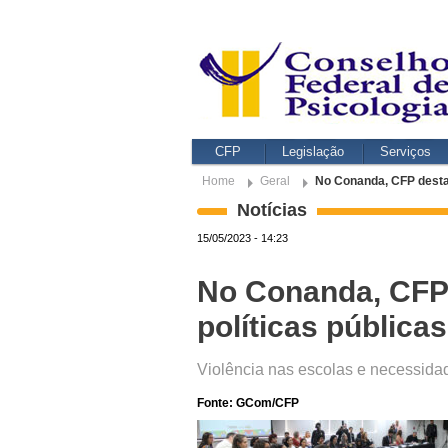
CFP
Legislação
Serviços
Home
Geral
No Conanda, CFP destac
Notícias
15/05/2023 - 14:23
No Conanda, CFP 
políticas pública
Violência nas escolas e necessida
Fonte: GCom/CFP