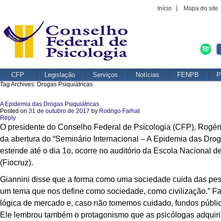
Início
Mapa do site
CFP
Legislação
Serviços
Notícias
FENPB
P
Tag Archives:
Drogas Psiquiátricas
A Epidemia das Drogas Psiquiátricas
Posted on
31 de outubro de 2017
by
Rodrigo Farhat
Reply
O presidente do Conselho Federal de Psicologia (CFP), Rogério 
da abertura do “Seminário Internacional – A Epidemia das Droga
estende até o dia 1o, ocorre no auditório da Escola Naciona
(Fiocruz).
Giannini disse que a forma como uma sociedade cuida das pess
um tema que nos define como sociedade, como civilização.” Fa
lógica de mercado e, caso não tomemos cuidado, fundos público
Ele lembrou também o protagonismo que as psicólogas adquirir