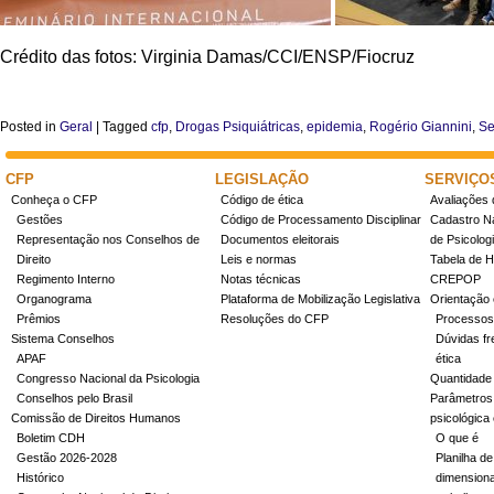
Crédito das fotos: Virginia Damas/CCI/ENSP/Fiocruz
Posted in
Geral
|
Tagged
cfp
,
Drogas Psiquiátricas
,
epidemia
,
Rogério Giannini
,
Se
CFP
LEGISLAÇÃO
SERVIÇO
Conheça o CFP
Código de ética
Avaliações 
Gestões
Código de Processamento Disciplinar
Cadastro Na
Representação nos Conselhos de
Documentos eleitorais
de Psicolog
Direito
Leis e normas
Tabela de H
Regimento Interno
Notas técnicas
CREPOP
Organograma
Plataforma de Mobilização Legislativa
Orientação 
Prêmios
Resoluções do CFP
Processos
Sistema Conselhos
Dúvidas fr
APAF
ética
Congresso Nacional da Psicologia
Quantidade
Conselhos pelo Brasil
Parâmetros 
Comissão de Direitos Humanos
psicológica
Boletim CDH
O que é
Gestão 2026-2028
Planilha de
Histórico
dimensiona