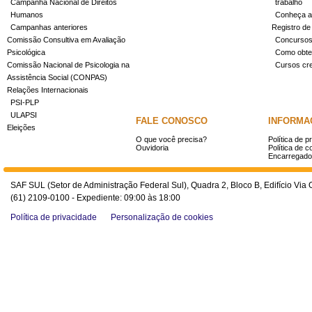
Campanha Nacional de Direitos
trabalho
Humanos
Conheça a
Campanhas anteriores
Registro de
Comissão Consultiva em Avaliação
Concurso
Psicológica
Como obter
Comissão Nacional de Psicologia na
Cursos cr
Assistência Social (CONPAS)
Relações Internacionais
PSI-PLP
ULAPSI
FALE CONOSCO
INFORMA
Eleições
O que você precisa?
Política de p
Ouvidoria
Política de c
Encarregado
SAF SUL (Setor de Administração Federal Sul), Quadra 2, Bloco B, Edifício Via O
(61) 2109-0100 - Expediente: 09:00 às 18:00
Política de privacidade
Personalização de cookies