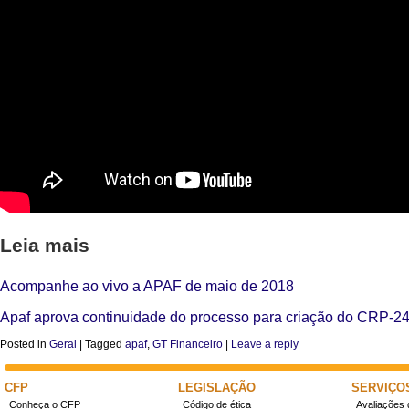
Leia mais
Acompanhe ao vivo a APAF de maio de 2018
Apaf aprova continuidade do processo para criação do CRP-2
Posted in
Geral
|
Tagged
apaf
,
GT Financeiro
|
Leave a reply
CFP
LEGISLAÇÃO
SERVIÇO
Conheça o CFP
Código de ética
Avaliações 