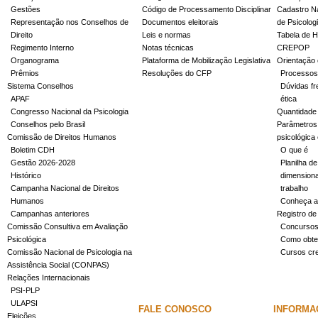
Gestões
Código de Processamento Disciplinar
Cadastro Na
Representação nos Conselhos de
Documentos eleitorais
de Psicolog
Direito
Leis e normas
Tabela de H
Regimento Interno
Notas técnicas
CREPOP
Organograma
Plataforma de Mobilização Legislativa
Orientação 
Prêmios
Resoluções do CFP
Processos
Sistema Conselhos
Dúvidas fr
APAF
ética
Congresso Nacional da Psicologia
Quantidade
Conselhos pelo Brasil
Parâmetros 
Comissão de Direitos Humanos
psicológica
Boletim CDH
O que é
Gestão 2026-2028
Planilha de
Histórico
dimensiona
Campanha Nacional de Direitos
trabalho
Humanos
Conheça a
Campanhas anteriores
Registro de
Comissão Consultiva em Avaliação
Concurso
Psicológica
Como obter
Comissão Nacional de Psicologia na
Cursos cr
Assistência Social (CONPAS)
Relações Internacionais
PSI-PLP
ULAPSI
FALE CONOSCO
INFORMA
Eleições