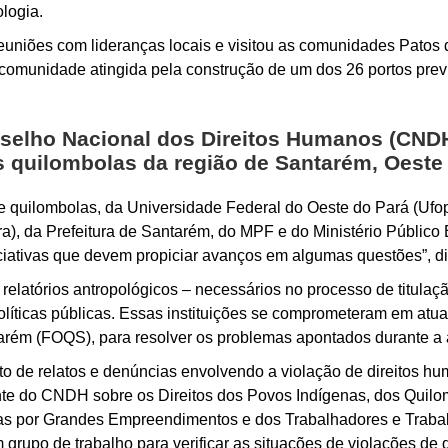
logia.
euniões com lideranças locais e visitou as comunidades Patos 
 comunidade atingida pela construção de um dos 26 portos prev
selho Nacional dos Direitos Humanos (CNDH)
quilombolas da região de Santarém, Oeste
 quilombolas, da Universidade Federal do Oeste do Pará (Ufopa
ra), da Prefeitura de Santarém, do MPF e do Ministério Públic
ciativas que devem propiciar avanços em algumas questões”, d
elatórios antropológicos – necessários no processo de titulaçã
líticas públicas. Essas instituições se comprometeram em atua
rém (FOQS), para resolver os problemas apontados durante a 
 de relatos e denúncias envolvendo a violação de direitos 
te do CNDH sobre os Direitos dos Povos Indígenas, dos Quil
das por Grandes Empreendimentos e dos Trabalhadores e Traba
m grupo de trabalho para verificar as situações de violações de d