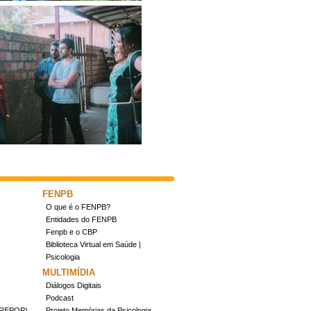
FENPB
O que é o FENPB?
Entidades do FENPB
Fenpb e o CBP
Biblioteca Virtual em Saúde |
Psicologia
MULTIMÍDIA
Diálogos Digitais
Podcast
(CREPOP)
Projeto Memórias da Psicologia