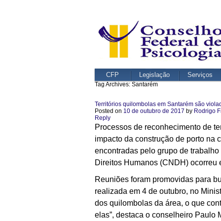
CFP
Legislação
Serviços
Tag Archives:
Santarém
Territórios quilombolas em Santarém são viola
Posted on
10 de outubro de 2017
by
Rodrigo F
Reply
Processos de reconhecimento de terr
impacto da construção de porto na 
encontradas pelo grupo de trabalho
Direitos Humanos (CNDH) ocorreu e
Reuniões foram promovidas para busc
realizada em 4 de outubro, no Minis
dos quilombolas da área, o que cont
elas”, destaca o conselheiro Paul