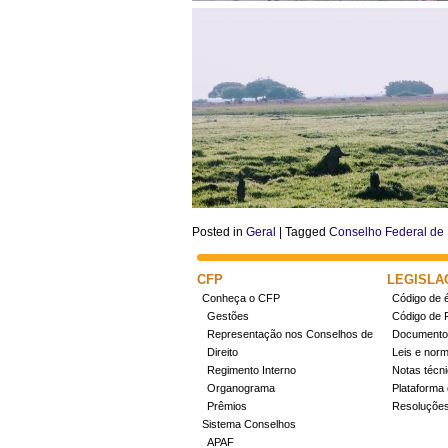
Posted in
Geral
|
Tagged
Conselho Federal de 
CFP
LEGISLA
Conheça o CFP
Código de é
Gestões
Código de 
Representação nos Conselhos de
Documentos
Direito
Leis e nor
Regimento Interno
Notas técn
Organograma
Plataforma 
Prêmios
Resoluçõe
Sistema Conselhos
APAF