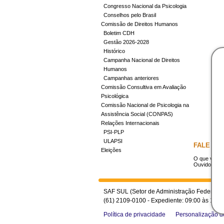
Congresso Nacional da Psicologia
Conselhos pelo Brasil
Comissão de Direitos Humanos
Boletim CDH
Gestão 2026-2028
Histórico
Campanha Nacional de Direitos
Humanos
Campanhas anteriores
Comissão Consultiva em Avaliação
Psicológica
Comissão Nacional de Psicologia na
Assistência Social (CONPAS)
Relações Internacionais
PSI-PLP
ULAPSI
FALE CO
Eleições
O que você 
Ouvidoria
SAF SUL (Setor de Administração Federal Sul)
(61) 2109-0100 - Expediente: 09:00 às 18:0
Política de privacidade
Personalização d