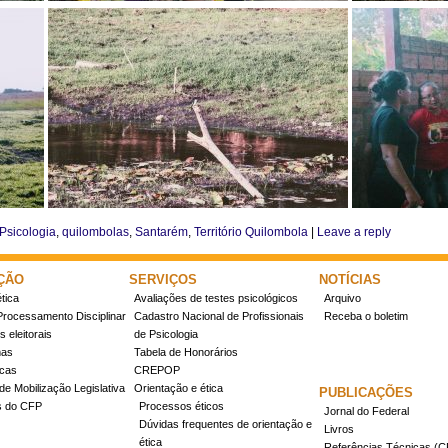
Psicologia
,
quilombolas
,
Santarém
,
Território Quilombola
|
Leave a reply
ÇÃO
SERVIÇOS
NOTÍCIAS
tica
Avaliações de testes psicológicos
Arquivo
Processamento Disciplinar
Cadastro Nacional de Profissionais
Receba o boletim
 eleitorais
de Psicologia
mas
Tabela de Honorários
icas
CREPOP
de Mobilização Legislativa
Orientação e ética
PUBLICAÇÕES
s do CFP
Processos éticos
Jornal do Federal
Dúvidas frequentes de orientação e
Livros
ética
Referências Técnicas 