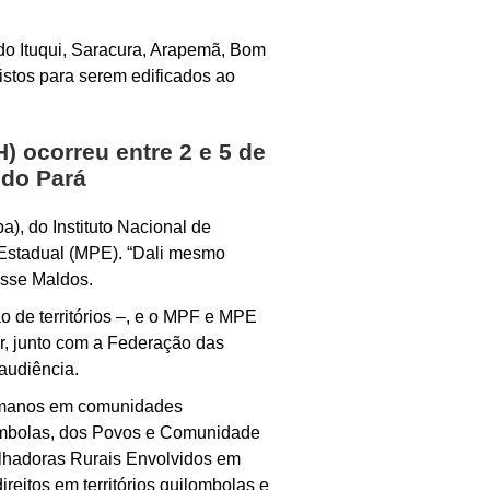
do Ituqui, Saracura, Arapemã, Bom
istos para serem edificados ao
 ocorreu entre 2 e 5 de
 do Pará
), do Instituto Nacional de
o Estadual (MPE). “Dali mesmo
isse Maldos.
o de territórios –, e o MPF e MPE
r, junto com a Federação das
audiência.
humanos em comunidades
ombolas, dos Povos e Comunidade
lhadoras Rurais Envolvidos em
ireitos em territórios quilombolas e