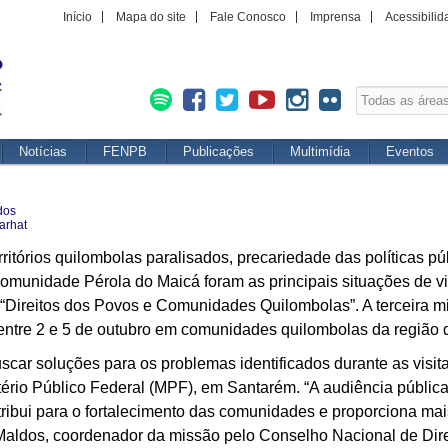
Início
Mapa do site
Fale Conosco
Imprensa
Acessibilid
Notícias
FENPB
Publicações
Multimídia
Eventos
dos
arhat
itórios quilombolas paralisados, precariedade das políticas p
comunidade Pérola do Maicá foram as principais situações de v
 “Direitos dos Povos e Comunidades Quilombolas”. A terceira 
ntre 2 e 5 de outubro em comunidades quilombolas da região 
ar soluções para os problemas identificados durante as visita
tério Público Federal (MPF), em Santarém. “A audiência pública
ribui para o fortalecimento das comunidades e proporciona mai
o Maldos, coordenador da missão pelo Conselho Nacional de D