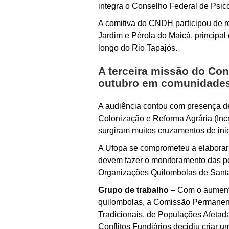
integra o Conselho Federal de Psico
A comitiva do CNDH participou de r
Jardim e Pérola do Maicá, principal
longo do Rio Tapajós.
A terceira missão do Con
outubro em comunidades 
A audiência contou com presença de
Colonização e Reforma Agrária (Inc
surgiram muitos cruzamentos de ini
A Ufopa se comprometeu a elaborar r
devem fazer o monitoramento das po
Organizações Quilombolas de Santa
Grupo de trabalho –
Com o aumento
quilombolas, a Comissão Permanen
Tradicionais, de Populações Afeta
Conflitos Fundiários decidiu criar u