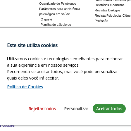
Quantidade de Psicólogos
Relatórios e cartilhas
Parâmetros para assistência
Revistas Diálogos
psicológica em saúde
Revista Psicologia: Ciênc
O que é
Profissão
Planilha de cálculo do
dimensionamento da força de
trabalho
Conheça a resolução 17/2022
Este site utiliza cookies
Registro de Especialista
Concursos
Como obter o título
Utilizamos cookies e tecnologias semelhantes para melhorar
Cursos credenciados
EVENTOS
a sua experiência em nossos serviços.
Promovidos pelo CFP
Recomenda-se aceitar todos, mas você pode personalizar
Apoio e Patrocínio
quais deles você irá aceitar.
NOSCO
INFORMAÇÕES LEGAIS
Política de Cookies
precisa?
Política de privacidade
Política de cookies
Encarregado de Dados
Rejeitar todos
Personalizar
Aceitar todos
, Quadra 2, Bloco B, Edifício Via Office, Térreo, Sala 104 - Brasília - DF - CEP: 
0
e cookies