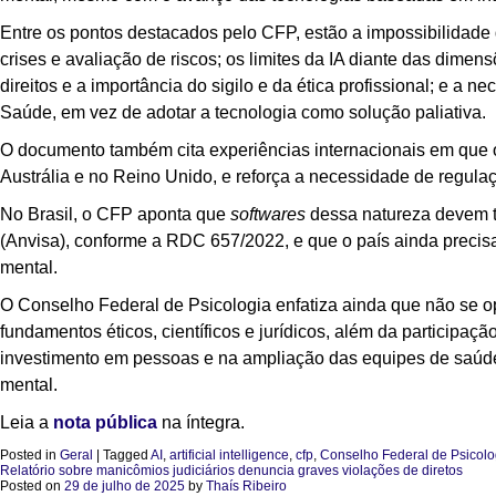
Entre os pontos destacados pelo CFP, estão a impossibilidade 
crises e avaliação de riscos; os limites da IA diante das dimens
direitos e a importância do sigilo e da ética profissional; e a
Saúde, em vez de adotar a tecnologia como solução paliativa.
O documento também cita experiências internacionais em que o 
Austrália e no Reino Unido, e reforça a necessidade de regulaç
No Brasil, o CFP aponta que
softwares
dessa natureza devem t
(
Anvisa), conforme a RDC 657/2022, e que o país ainda precis
mental.
O Conselho Federal de Psicologia enfatiza ainda que não se o
fundamentos éticos, científicos e jurídicos, além da participaç
investimento em pessoas e na ampliação das equipes de saúd
mental.
Leia a
nota pública
na íntegra.
Posted in
Geral
|
Tagged
AI
,
artificial intelligence
,
cfp
,
Conselho Federal de Psicolo
Relatório sobre manicômios judiciários denuncia graves violações de diretos
Posted on
29 de julho de 2025
by
Thaís Ribeiro