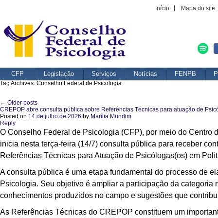
Início
Mapa do site
CFP
Legislação
Serviços
Notícias
FENPB
P
Tag Archives:
Conselho Federal de Psicologia
←
Older posts
Post navigation
CREPOP abre consulta pública sobre Referências Técnicas para atuação de Psic
Posted on
14 de julho de 2026
by
Marília Mundim
Reply
O Conselho Federal de Psicologia (CFP), por meio do Centro 
inicia nesta terça-feira (14/7) consulta pública para receber c
Referências Técnicas para Atuação de Psicólogas(os) em Polí
A consulta pública é uma etapa fundamental do processo de e
Psicologia. Seu objetivo é ampliar a participação da categoria
conhecimentos produzidos no campo e sugestões que contribua
As Referências Técnicas do CREPOP constituem um importante i