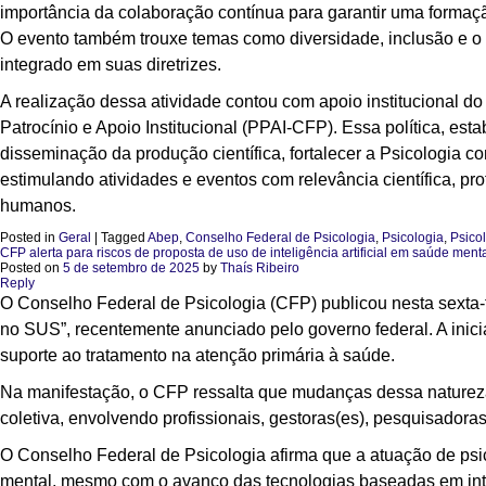
importância da colaboração contínua para garantir uma formaç
O evento também trouxe temas como diversidade, inclusão e 
integrado em suas diretrizes.
A realização dessa atividade contou com apoio institucional do
Patrocínio e Apoio Institucional (PPAI-CFP). Essa política, e
disseminação da produção científica, fortalecer a Psicologia com
estimulando atividades e eventos com relevância científica, pro
humanos.
Posted in
Geral
|
Tagged
Abep
,
Conselho Federal de Psicologia
,
Psicologia
,
Psico
CFP alerta para riscos de proposta de uso de inteligência artificial em saúde men
Posted on
5 de setembro de 2025
by
Thaís Ribeiro
Reply
O Conselho Federal de Psicologia (CFP) publicou nesta sexta-f
no SUS”, recentemente anunciado pelo governo federal. A inicia
suporte ao tratamento na atenção primária à saúde.
Na manifestação, o CFP ressalta que mudanças dessa natureza
coletiva, envolvendo profissionais, gestoras(es), pesquisadoras
O Conselho Federal de Psicologia afirma que a atuação de psic
mental, mesmo com o avanço das tecnologias baseadas em inteli