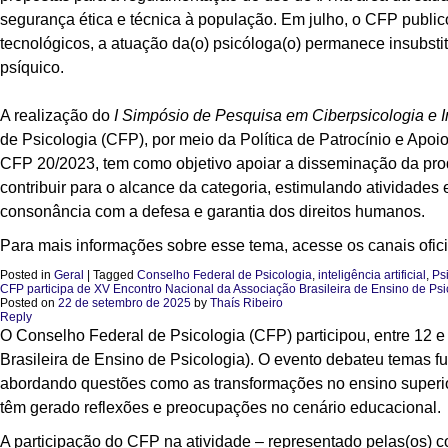
segurança ética e técnica à população. Em julho, o CFP publ
tecnológicos, a atuação da(o) psicóloga(o) permanece insubsti
psíquico.
A realização do
I Simpósio de Pesquisa em Ciberpsicologia e I
de Psicologia (CFP), por meio da Política de Patrocínio e Apoi
CFP 20/2023, tem como objetivo apoiar a disseminação da produç
contribuir para o alcance da categoria, estimulando atividades e
consonância com a defesa e garantia dos direitos humanos.
Para mais informações sobre esse tema, acesse os canais ofic
Posted in
Geral
|
Tagged
Conselho Federal de Psicologia
,
inteligência artificial
,
Ps
CFP participa de XV Encontro Nacional da Associação Brasileira de Ensino de Psi
Posted on
22 de setembro de 2025
by
Thaís Ribeiro
Reply
O Conselho Federal de Psicologia (CFP) participou, entre 12 
Brasileira de Ensino de Psicologia). O evento debateu temas f
abordando questões como as transformações no ensino superior,
têm gerado reflexões e preocupações no cenário educacional.
A participação do CFP na atividade – representado pelas(os) c