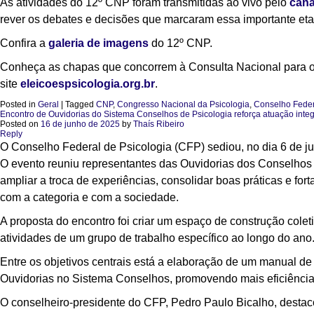
As atividades do 12º CNP foram transmitidas ao vivo pelo
cana
rever os debates e decisões que marcaram essa importante etapa
Confira a
galeria de imagens
do 12º CNP.
Conheça as chapas que concorrem à Consulta Nacional para o
site
eleicoespsicologia.org.br
.
Posted in
Geral
|
Tagged
CNP
,
Congresso Nacional da Psicologia
,
Conselho Feder
Encontro de Ouvidorias do Sistema Conselhos de Psicologia reforça atuação inte
Posted on
16 de junho de 2025
by
Thaís Ribeiro
Reply
O Conselho Federal de Psicologia (CFP) sediou, no dia 6 de j
O evento reuniu representantes das Ouvidorias dos Conselhos 
ampliar a troca de experiências, consolidar boas práticas e fo
com a categoria e com a sociedade.
A proposta do encontro foi criar um espaço de construção coleti
atividades de um grupo de trabalho específico ao longo do ano
Entre os objetivos centrais está a elaboração de um manual de
Ouvidorias no Sistema Conselhos, promovendo mais eficiência
O conselheiro-presidente do CFP, Pedro Paulo Bicalho, destaco