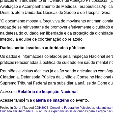
práticas em andamento em Centros de Atenção Psicossocial (C
Avaliação e Acompanhamento de Medidas Terapêuticas Aplicáv
Desint), além Unidades Básicas de Saúde e de Hospital Geral.
“O documento mostra a força viva do movimento antimanicomial
capaz de se reinventar e de promover efetivamente o cuidado e
na defesa do cuidado em liberdade e da proteção da dignidade
integrou a equipe de coordenação do relatório.
Dados serão levados a autoridades públicas
Os dados e informações coletados pela Inspeção Nacional serã
práticas relacionadas à política de cuidado em saúde mental no
Reuniões e visitas técnicas já estão sendo articuladas com ór
Cidadania, Defensoria Pública da União e Conselho Nacional
Supremo Tribunal Federal para subsidiar a análise da Corte qua
Acesse o
Relatório de Inspeção Nacional
.
Acesse também a
galeria de imagens
do evento.
Posted in
Geral
|
Tagged
CDH2023
,
Conselho Federal de Psicologia
,
luta antiman
Cuidado em liberdade: CFP anuncia experiências selecionadas para a etapa nacio