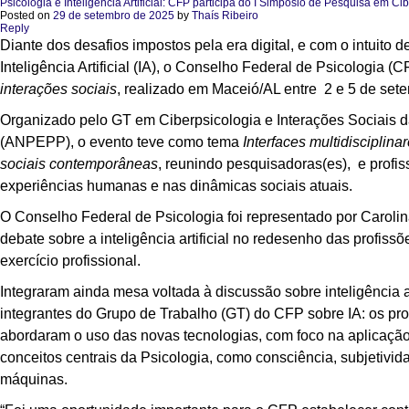
Psicologia e Inteligência Artificial: CFP participa do I Simpósio de Pesquisa em Ci
Posted on
29 de setembro de 2025
by
Thaís Ribeiro
Reply
Diante dos desafios impostos pela era digital, e com o intui
Inteligência Artificial (IA), o
Conselho Federal de Psicologia (CF
interações sociais
, realizado em Maceió/AL entre 2 e 5 de set
Organizado pelo GT em Ciberpsicologia e Interações Sociais
(ANPEPP), o evento teve como tema
Interfaces multidisciplin
sociais contemporâneas
, reunindo pesquisadoras(es), e profiss
experiências humanas e nas dinâmicas sociais atuais.
O Conselho Federal de Psicologia foi representado por Carolina
debate sobre a inteligência artificial no redesenho das profi
exercício profissional.
Integraram ainda mesa voltada à discussão sobre inteligência ar
integrantes do Grupo de Trabalho (GT) do CFP sobre IA: os pro
abordaram o uso das novas tecnologias, com foco na aplicação n
conceitos centrais da Psicologia, como consciência, subjetivi
máquinas.