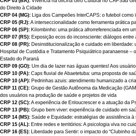
CRP 03 (BA):
Vivência na oficina Giro Cultural no CAPSad Gr
do Direito à Cidade
CRP 04 (MG):
Liga dos Campeões InterCAPS: o futebol como i
CRP 05 (RJ):
A interseccionalidade como ferramenta prática pa
CRP 06 (SP):
Kilombinho: uma prática afrorreferenciada em um
CRP 07 (RS):
Exposição ecos do inconsciente: diálogos entre 
CRP 08 (PR):
Desinstitucionalização e cuidado em liberdade: u
Hospital de Custódia e Tratamento Psiquiátrico paranaense – 
Estado do Paraná
CRP 09 (GO):
Um dia de lazer nas águas quentes! Aos usuário
CRP 10 (PA):
Caps fluvial de Abaetetuba: uma proposta de saú
CRP 10 (AP):
Pedrinhas azuis: atendimento humanizado a cri
CRP 11 (CE):
Grupo de Gestão Autônoma da Medicação (GAM) 
dos usuários na produção de saúde e projetos de vida
CRP 12 (SC):
A experiência de Enloucrescer e a atuação da P
CRP 13 (PB):
Grupo bem viver: experiência de cuidado em saú
CRP 14 (MS):
Saúde e Equidade: estratégias de assistência à
CRP 15 (AL):
Entre redes e territórios: A psicologia viva no c
CRP 16 (ES):
Liberdade para Sentir: o impacto do “Clubinho d