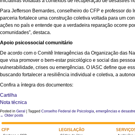
iniciativas voltadas a contextos de recuperação de desastres 
Para Jefferson Bernardes, conselheiro do CFP e professor do I
parceria fortalece uma construção coletiva voltada para um cont
ações no país e entende que a verdadeira reparação ocorre por
comunidades”, destaca.
Apoio psicossocial comunitário
De acordo com o Comitê Interagências da Organização das Na
que visa promover o bem-estar psicológico e social das pess
vulnerabilidade, crises ou emergências. O IASC define que essa
buscando fortalecer a resiliência individual e coletiva, a auton
Confira a íntegra dos documentos:
Cartilha
Nota técnica
Posted in
Geral
|
Tagged
Conselho Federal de Psicologia
,
emergências e desastr
←
Older posts
Post navigation
CFP
LEGISLAÇÃO
SERVIÇO