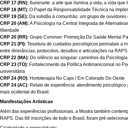
CRP 17 (RN):
Iluminarte: a arte que ilumina a vida, a vida que i
CRP 18 (MT):
O Papel da Responsabilidade Técnica na Implem
CRP 19 (SE):
Da solidão à comunhão: um grupo de ouvidores 
CRP 20 (AM):
A Psicologia na Central Integrada de Alternat
liberdade
CRP 20 (RR):
Grupo Conviver: Promoção De Saúde Mental Pa
CRP 21 (PI):
Tessitura de cuidados psicológicos perinatais a 
entre itinerâncias, protocolos, desafios e articulações na RAPS
CRP 22 (MA):
Do silêncio ao singular: caminhos da Psicologia
CRP 23 (TO):
Fortalecimento da Política Antimanicomial no Pod
universitária
CRP 24 (RO):
Hortoterapia No Caps I Em Colorado Do Oeste
CRP 24 (AC):
Relato de experiência: atendimento psicológico 
mais ocidental do Brasil.
Manifestações Artísticas
Além das experiências profissionais, a Mostra também contem
RAPS. Das 68 inscrições de todo o Brasil, foram pré-selecionada
Criatividade e originalidade;