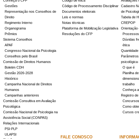
Conheça o CFP
Código de ética
Avaliações 
Gestões
Código de Processamento Disciplinar
Cadastro Na
Representação nos Conselhos de
Documentos eleitorais
de Psicolog
Direito
Leis e normas
Tabela de H
Regimento Interno
Notas técnicas
CREPOP
Organograma
Plataforma de Mobilização Legislativa
Orientação 
Prêmios
Resoluções do CFP
Processos
Sistema Conselhos
Dúvidas fr
APAF
ética
Congresso Nacional da Psicologia
Quantidade
Conselhos pelo Brasil
Parâmetros 
Comissão de Direitos Humanos
psicológica
Boletim CDH
O que é
Gestão 2026-2028
Planilha de
Histórico
dimensiona
Campanha Nacional de Direitos
trabalho
Humanos
Conheça a
Campanhas anteriores
Registro de
Comissão Consultiva em Avaliação
Concurso
Psicológica
Como obter
Comissão Nacional de Psicologia na
Cursos cr
Assistência Social (CONPAS)
Relações Internacionais
PSI-PLP
ULAPSI
FALE CONOSCO
INFORMA