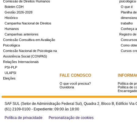
Comissão de Direitos Humanos
psicológica
Boletim CDH
O que é
Gestão 2026-2028
Planilha de
Histórico
dimensiona
Campanha Nacional de Direitos
trabalho
Humanos
Conheça a
Campanhas anteriores
Registro de
Comissão Consultiva em Avaliação
Concurso
Psicológica
Como obter
Comissão Nacional de Psicologia na
Cursos cr
Assistência Social (CONPAS)
Relações Internacionais
PSI-PLP
ULAPSI
FALE CONOSCO
INFORMA
Eleições
O que você precisa?
Política de p
Ouvidoria
Política de c
Encarregado
SAF SUL (Setor de Administração Federal Sul), Quadra 2, Bloco B, Edifício Via O
(61) 2109-0100 - Expediente: 09:00 às 18:00
Política de privacidade
Personalização de cookies