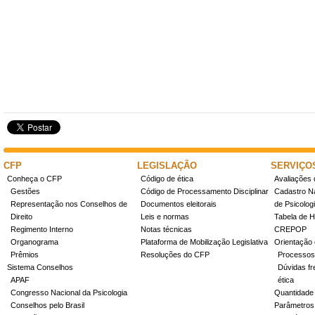
CFP
LEGISLAÇÃO
SERVIÇO
Conheça o CFP
Código de ética
Avaliações 
Gestões
Código de Processamento Disciplinar
Cadastro Na
Representação nos Conselhos de
Documentos eleitorais
de Psicolog
Direito
Leis e normas
Tabela de H
Regimento Interno
Notas técnicas
CREPOP
Organograma
Plataforma de Mobilização Legislativa
Orientação 
Prêmios
Resoluções do CFP
Processos
Sistema Conselhos
Dúvidas fr
APAF
ética
Congresso Nacional da Psicologia
Quantidade
Conselhos pelo Brasil
Parâmetros 