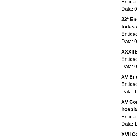
Entida
Data: 
23º En
todas 
Entida
Data: 
XXXII 
Entida
Data: 
XV Enc
Entida
Data: 
XV Con
hospit
Entida
Data: 
XVII C