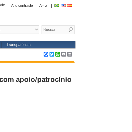
ade
A+
Alto contraste
A-
Transparência
Facebook
Twitter
WhatsApp
Email
Print
com apoio/patrocínio