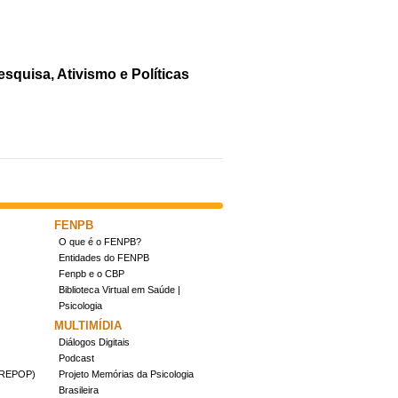
quisa, Ativismo e Políticas
FENPB
O que é o FENPB?
Entidades do FENPB
Fenpb e o CBP
Biblioteca Virtual em Saúde |
Psicologia
MULTIMÍDIA
Diálogos Digitais
Podcast
(CREPOP)
Projeto Memórias da Psicologia
Brasileira