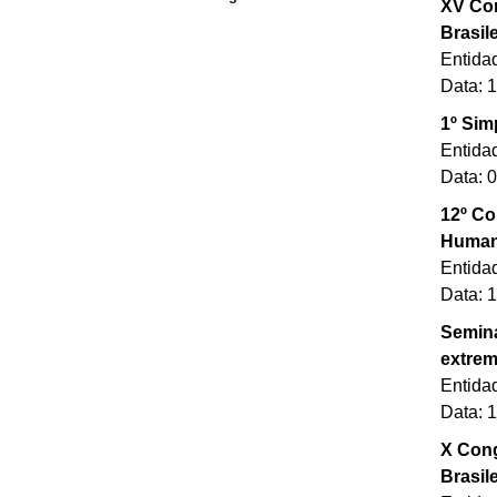
XV Con
Brasil
Entida
Data: 
1º Sim
Entida
Data: 
12º Co
Huma
Entidad
Data: 
Seminá
extrem
Entidad
Data: 
X Cong
Brasil