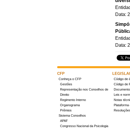
divers
Entida
Data: 
Simpós
Públic
Entida
Data: 
CFP
LEGISLA
Conheça o CFP
Código de é
Gestões
Código de 
Representação nos Conselhos de
Documentos
Direito
Leis e nor
Regimento Interno
Notas técn
Organograma
Plataforma 
Prêmios
Resoluçõe
Sistema Conselhos
APAF
Congresso Nacional da Psicologia