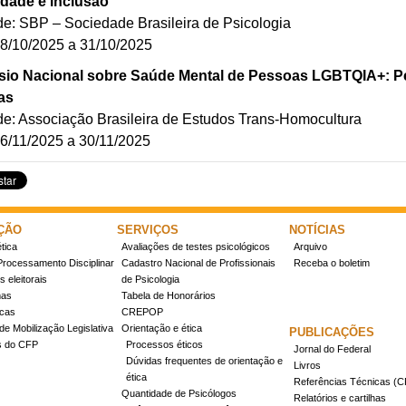
idade e inclusão
de: SBP – Sociedade Brasileira de Psicologia
28/10/2025 a 31/10/2025
io Nacional sobre Saúde Mental de Pessoas LGBTQIA+: Pes
as
de: Associação Brasileira de Estudos Trans-Homocultura
26/11/2025 a 30/11/2025
ÇÃO
SERVIÇOS
NOTÍCIAS
tica
Avaliações de testes psicológicos
Arquivo
Processamento Disciplinar
Cadastro Nacional de Profissionais
Receba o boletim
 eleitorais
de Psicologia
mas
Tabela de Honorários
icas
CREPOP
de Mobilização Legislativa
Orientação e ética
PUBLICAÇÕES
s do CFP
Processos éticos
Jornal do Federal
Dúvidas frequentes de orientação e
Livros
ética
Referências Técnicas 
Quantidade de Psicólogos
Relatórios e cartilhas