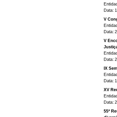
Entida
Data: 
V Cong
Entida
Data: 
V Enco
Justiç
Entida
Data: 
IX Sem
Entida
Data: 
XV Reu
Entida
Data: 
55ª Re