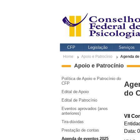
CFP
Legislação
Serviços
Home
Apoio e Patrocínio
Agenda de
Apoio e Patrocínio
Política de Apoio e Patrocínio do
Agen
CFP
do 
Edital de Apoio
Edital de Patrocínio
Eventos aprovados (anos
anteriores)
VII Co
Tira-dúvidas
Entida
Prestação de contas
Data: 
Agenda de eventos 2025