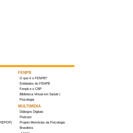
FENPB
O que é o FENPB?
Entidades do FENPB
Fenpb e o CBP
Biblioteca Virtual em Saúde |
Psicologia
MULTIMÍDIA
Diálogos Digitais
Podcast
(CREPOP)
Projeto Memórias da Psicologia
Brasileira