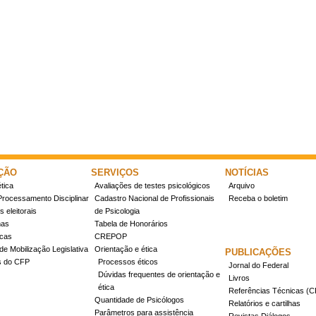
ÇÃO
SERVIÇOS
NOTÍCIAS
tica
Avaliações de testes psicológicos
Arquivo
Processamento Disciplinar
Cadastro Nacional de Profissionais
Receba o boletim
 eleitorais
de Psicologia
mas
Tabela de Honorários
icas
CREPOP
de Mobilização Legislativa
Orientação e ética
PUBLICAÇÕES
s do CFP
Processos éticos
Jornal do Federal
Dúvidas frequentes de orientação e
Livros
ética
Referências Técnicas 
Quantidade de Psicólogos
Relatórios e cartilhas
Parâmetros para assistência