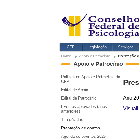
CFP
Legislação
Serviços
Home
Apoio e Patrocínio
Prestação 
Apoio e Patrocínio
Política de Apoio e Patrocínio do
Pres
CFP
Edital de Apoio
Ano 2
Edital de Patrocínio
Eventos aprovados (anos
Visual
anteriores)
Tira-dúvidas
Prestação de contas
Agenda de eventos 2025