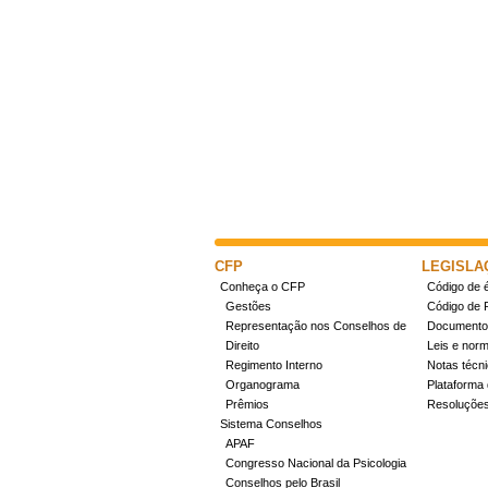
CFP
LEGISLA
Conheça o CFP
Código de é
Gestões
Código de 
Representação nos Conselhos de
Documentos
Direito
Leis e nor
Regimento Interno
Notas técn
Organograma
Plataforma 
Prêmios
Resoluçõe
Sistema Conselhos
APAF
Congresso Nacional da Psicologia
Conselhos pelo Brasil