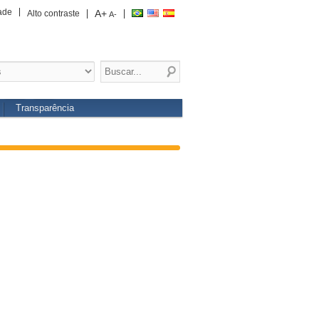
ade
A+
Alto contraste
A-
Transparência