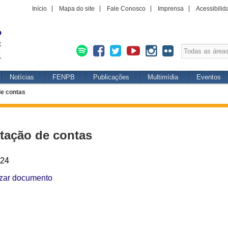
Início
Mapa do site
Fale Conosco
Imprensa
Acessibilid
Notícias
FENPB
Publicações
Multimídia
Eventos
de contas
tação de contas
024
izar documento