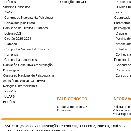
Prêmios
Resoluções do CFP
Processos
Sistema Conselhos
Dúvidas fr
APAF
ética
Congresso Nacional da Psicologia
Quantidade
Conselhos pelo Brasil
Parâmetros 
Comissão de Direitos Humanos
psicológica
Boletim CDH
O que é
Gestão 2026-2028
Planilha de
Histórico
dimensiona
Campanha Nacional de Direitos
trabalho
Humanos
Conheça a
Campanhas anteriores
Registro de
Comissão Consultiva em Avaliação
Concurso
Psicológica
Como obter
Comissão Nacional de Psicologia na
Cursos cr
Assistência Social (CONPAS)
Relações Internacionais
PSI-PLP
ULAPSI
FALE CONOSCO
INFORMA
Eleições
O que você precisa?
Política de p
Ouvidoria
Política de c
Encarregado
SAF SUL (Setor de Administração Federal Sul), Quadra 2, Bloco B, Edifício Via O