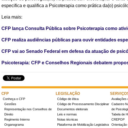
especifica e qualifica a Psicoterapia como prática da(o) psicól
Leia mais:
CFP lança Consulta Pública sobre Psicoterapia como ativi
CFP realiza audiências públicas para ouvir entidades esp
CFP vai ao Senado Federal em defesa da atuação de psic
Psicoterapia: CFP e Conselhos Regionais debatem propos
CFP
LEGISLAÇÃO
SERVIÇO
Conheça o CFP
Código de ética
Avaliações 
Gestões
Código de Processamento Disciplinar
Cadastro Na
Representação nos Conselhos de
Documentos eleitorais
de Psicolog
Direito
Leis e normas
Tabela de H
Regimento Interno
Notas técnicas
CREPOP
Organograma
Plataforma de Mobilização Legislativa
Orientação 