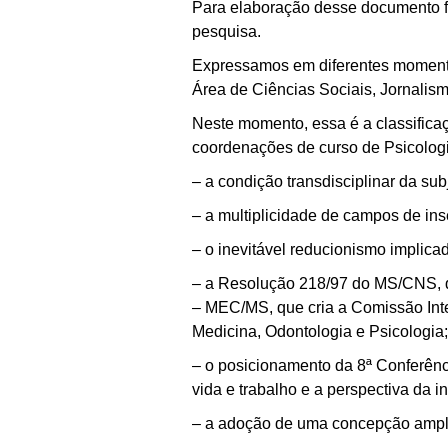
Para elaboração desse documento fo
pesquisa.
Expressamos em diferentes momento
Área de Ciências Sociais, Jornalis
Neste momento, essa é a classifica
coordenações de curso de Psicologi
– a condição transdisciplinar da sub
– a multiplicidade de campos de ins
– o inevitável reducionismo implica
– a Resolução 218/97 do MS/CNS, qu
– MEC/MS, que cria a Comissão Inte
Medicina, Odontologia e Psicologia;
– o posicionamento da 8ª Conferên
vida e trabalho e a perspectiva da i
– a adoção de uma concepção ampliad