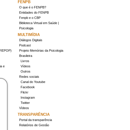
FENPB
O que é o FENPB?
Entidades do FENPB
Fenpb e o CBP
Biblioteca Virtual em Saúde |
Psicologia
MULTIMÍDIA
Diálogos Digitais
Podcast
(CREPOP)
Projeto Memórias da Psicologia
Brasileira
Livros
ia e
Vídeos
Outros
Redes sociais
Canal do Youtube
Facebook
Flickr
Instagram
Twitter
Vídeos
TRANSPARÊNCIA
Portal da transparência
Relatórios de Gestão