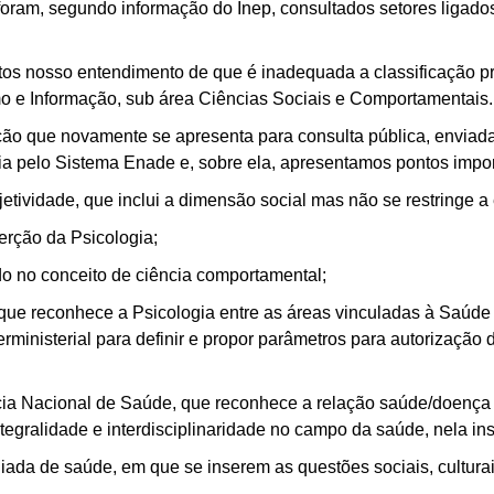
ram, segundo informação do Inep, consultados setores ligados 
s nosso entendimento de que é inadequada a classificação pro
mo e Informação, sub área Ciências Sociais e Comportamentais.
ção que novamente se apresenta para consulta pública, enviad
a pelo Sistema Enade e, sobre ela, apresentamos pontos impor
jetividade, que inclui a dimensão social mas não se restringe a 
erção da Psicologia;
do no conceito de ciência comportamental;
e reconhece a Psicologia entre as áreas vinculadas à Saúde e 
rministerial para definir e propor parâmetros para autorização
cia Nacional de Saúde, que reconhece a relação saúde/doença
ntegralidade e interdisciplinaridade no campo da saúde, nela in
a de saúde, em que se inserem as questões sociais, culturais,