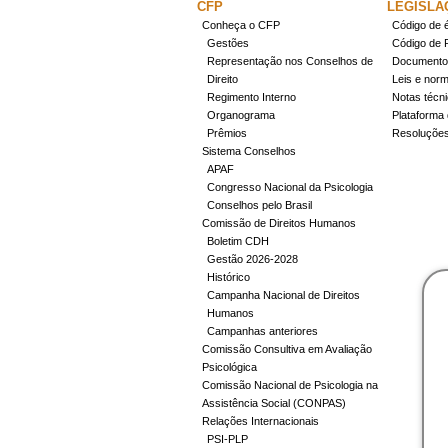
CFP
LEGISLA
Conheça o CFP
Código de é
Gestões
Código de 
Representação nos Conselhos de
Documentos
Direito
Leis e nor
Regimento Interno
Notas técn
Organograma
Plataforma 
Prêmios
Resoluçõe
Sistema Conselhos
APAF
Congresso Nacional da Psicologia
Conselhos pelo Brasil
Comissão de Direitos Humanos
Boletim CDH
Gestão 2026-2028
Histórico
Campanha Nacional de Direitos
Humanos
Campanhas anteriores
Comissão Consultiva em Avaliação
Psicológica
Comissão Nacional de Psicologia na
Assistência Social (CONPAS)
Relações Internacionais
PSI-PLP