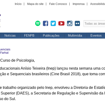
Início
Mapa do site
Fale Conosco
Imprensa
Acessibilid
Notícias
FENPB
Publicações
Multimídia
Eventos
uenciais
 Farhat
Curso de Psicologia,
ducacionais Anísio Teixeira (Inep) lançou nesta semana uma co
ão e Sequenciais brasileiros (Cine Brasil 2018), que toma com
 de trabalho organizado pelo Inep, envolveu a Diretoria de Estat
o Superior (DAES), a Secretaria de Regulação e Supervisão da
so do Sul.