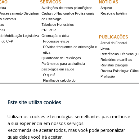
ÇÃO
SERVIÇOS
NOTÍCIAS
tica
Avaliações de testes psicológicos
Arquivo
Processamento Disciplinar
Cadastro Nacional de Profissionais
Receba o boletim
 eleitorais
de Psicologia
mas
Tabela de Honorários
icas
CREPOP
de Mobilização Legislativa
Orientação e ética
PUBLICAÇÕES
s do CFP
Processos éticos
Jornal do Federal
Dúvidas frequentes de orientação e
Livros
ética
Referências Técnicas 
Quantidade de Psicólogos
Relatórios e cartilhas
Parâmetros para assistência
Revistas Diálogos
psicológica em saúde
Revista Psicologia: Ciênc
O que é
Profissão
Planilha de cálculo do
dimensionamento da força de
trabalho
Conheça a resolução 17/2022
Este site utiliza cookies
Registro de Especialista
Concursos
Como obter o título
Utilizamos cookies e tecnologias semelhantes para melhorar
Cursos credenciados
EVENTOS
a sua experiência em nossos serviços.
Promovidos pelo CFP
Recomenda-se aceitar todos, mas você pode personalizar
Apoio e Patrocínio
quais deles você irá aceitar.