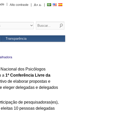
ade
A+
Alto contraste
A-
Transparência
balhadora
o Nacional dos Psicólogos
u a
1ª Conferência Livre da
tivo de elaborar propostas e
 e eleger delegadas e delegados
rticipação de pesquisadoras(es),
m eleitas 10 pessoas delegadas