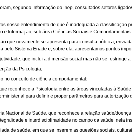
ram, segundo informação do Inep, consultados setores ligados 
s nosso entendimento de que é inadequada a classificação pro
mo e Informação, sub área Ciências Sociais e Comportamentais.
ção que novamente se apresenta para consulta pública, enviad
a pelo Sistema Enade e, sobre ela, apresentamos pontos impor
jetividade, que inclui a dimensão social mas não se restringe a 
erção da Psicologia;
do no conceito de ciência comportamental;
e reconhece a Psicologia entre as áreas vinculadas à Saúde e 
rministerial para definir e propor parâmetros para autorização
cia Nacional de Saúde, que reconhece a relação saúde/doença
ntegralidade e interdisciplinaridade no campo da saúde, nela in
a de saúde, em que se inserem as questões sociais, culturais,