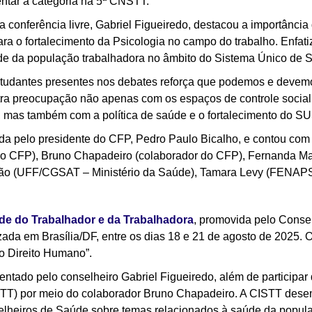
sentar a categoria na 5ª CNSTT.
conferência livre, Gabriel Figueiredo, destacou a importância d
ara o fortalecimento da Psicologia no campo do trabalho. Enfa
de da população trabalhadora no âmbito do Sistema Único de 
estudantes presentes nos debates reforça que podemos e devemo
tra preocupação não apenas com os espaços de controle social
mas também com a política de saúde e o fortalecimento do SUS”
da pelo presidente do CFP, Pedro Paulo Bicalho, e contou com 
o do CFP), Bruno Chapadeiro (colaborador do CFP), Fernanda 
eão (UFF/CGSAT – Ministério da Saúde), Tamara Levy (FENAP
de do Trabalhador e da Trabalhadora
, promovida pelo Conse
izada em Brasília/DF, entre os dias 18 e 21 de agosto de 2025.
o Direito Humano”.
ntado pelo conselheiro Gabriel Figueiredo, além de participar
STT) por meio do colaborador Bruno Chapadeiro. A CISTT des
elheiros de Saúde sobre temas relacionados à saúde da popula