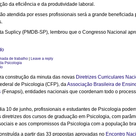
ção da eficiência e da produtividade laboral.
ção atendida por esses profissionais será a grande beneficiad
s.
ta Suplicy (PMDB-SP), lembrou que o Congresso Nacional aprov
do
rnada de trabalho
|
Leave a reply
 da Psicologia
lo
para construção da minuta das novas
Diretrizes Curriculares Na
Federal de Psicologia (CFP), da
Associação Brasileira de Ensin
s
(Fenapsi), entidades nacionais que coordenam todo o proces
ia 10 de junho, profissionais e estudantes de Psicologia podem 
as diretrizes dos cursos de graduação em Psicologia, com par
sociais e aos compromissos da Psicologia com a população bras
onstruída a partir das 33 propostas aprovadas no
Encontro Naci