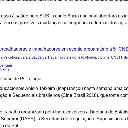
cesso à saúde pelo SUS, a conferência nacional abordará os i
 além das possíveis mudanças na frequência e formas dos agra
trabalhadoras e trabalhadores em evento preparatório à 5ª CN
 da Psicologia para a Saúde da Trabalhadora e do Trabalhador
,
cfp
,
cns
,
CNSTT
,
di
uenciais
 Farhat
Curso de Psicologia,
ducacionais Anísio Teixeira (Inep) lançou nesta semana uma co
ão e Sequenciais brasileiros (Cine Brasil 2018), que toma com
 de trabalho organizado pelo Inep, envolveu a Diretoria de Estat
o Superior (DAES), a Secretaria de Regulação e Supervisão da
so do Sul.