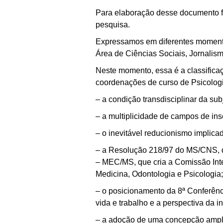
Para elaboração desse documento fo
pesquisa.
Expressamos em diferentes momento
Área de Ciências Sociais, Jornalis
Neste momento, essa é a classifica
coordenações de curso de Psicologi
– a condição transdisciplinar da sub
– a multiplicidade de campos de ins
– o inevitável reducionismo implica
– a Resolução 218/97 do MS/CNS, qu
– MEC/MS, que cria a Comissão Inte
Medicina, Odontologia e Psicologia;
– o posicionamento da 8ª Conferên
vida e trabalho e a perspectiva da i
– a adoção de uma concepção ampliad