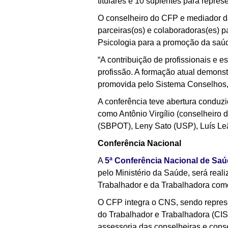
titulares e 10 suplentes para repre
O conselheiro do CFP e mediador da 
parceiras(os) e colaboradoras(es) p
Psicologia para a promoção da saú
“A contribuição de profissionais e 
profissão. A formação atual demons
promovida pelo Sistema Conselhos, 
A conferência teve abertura conduzi
como Antônio Virgílio (conselheir
(SBPOT), Leny Sato (USP), Luís L
Conferência Nacional
A
5ª Conferência Nacional de Saú
pelo Ministério da Saúde, será real
Trabalhador e da Trabalhadora com
O CFP integra o CNS, sendo represe
do Trabalhador e Trabalhadora (CI
assessoria das conselheiras e cons