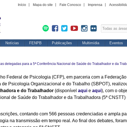
Início
Mapa do site
Fale Conosco
Imprensa
Acessibilid
Notícias
FENPB
Publicações
Multimídia
Eventos
soas delegadas para a 5ª Conferência Nacional de Saúde do Trabalhador e da Tra
selho Federal de Psicologia (CFP), em parceria com a Federaçã
 de Psicologia Organizacional e do Trabalho (SBPOT), realizo
alhadora e do Trabalhador
(disponível
aqui
e
aqui
)
, com o obje
acional de Saúde do Trabalhador e da Trabalhadora (5ª CNSTT)
 inscrições, contando com 566 pessoas credenciadas e ampla pa
logia na transmissão em tempo real. Ao final dos debates, fora