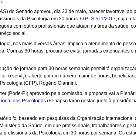
lo
S) do Senado aprovou, dia 23 de maio, parecer favorável ao pr
fissionais da Psicologia em 30 horas. O
PLS 511/2017
, cuja re
goria com outros profissionais que atuam na área da saúde, c
erviço social.
ologia, nas mais diversas áreas, implica o atendimento de pes
ida. Com as 30 horas, procura-se evitar jornadas extenuantes e
edução de jornada para 30 horas semanais permitirá organização
anter o serviço aberto por um número maior de horas, benefician
Psicologia (CFP), Rogério Giannini.
r (Pode-PI) aprovado pela comissão, a proposta vai a Plenári
ional dos Psicólogos
(Fenapsi) farão gestão junto à presidênc
atório foi baseado em pesquisas da Organização Internacional 
inistério da Saúde, em que profissionais, trabalhadores e ges
ara profissionais da Psicologia em 30 horas por semana. Os es