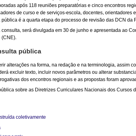
boradas após 118 reuniões preparatórias e cinco encontros reg
nadores de curso e de serviços-escola, docentes, orientadores e
a pública é a quarta etapa do processo de revisão das DCN da P
a consulta, será divulgada em 30 de junho e apresentada ao 
 (CNE).
sulta pública
erir alterações na forma, na redação e na terminologia, assim c
oderá excluir texto, incluir novos parâmetros ou alterar substa
ogativas dos encontros regionais e as propostas foram aprova
 pública sobre as Diretrizes Curriculares Nacionais dos Cursos
nstruída coletivamente
a