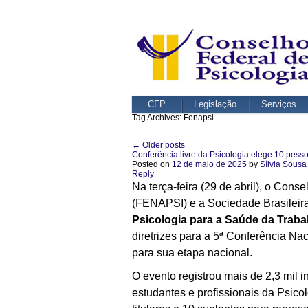
CFP
Legislação
Serviços
Tag Archives:
Fenapsi
←
Older posts
Post navigation
Conferência livre da Psicologia elege 10 pes
Posted on
12 de maio de 2025
by
Sílvia Sousa
Reply
Na terça-feira (29 de abril), o Con
(FENAPSI) e a Sociedade Brasileira
Psicologia para a Saúde da Trab
diretrizes para a 5ª Conferência N
para sua etapa nacional.
O evento registrou mais de 2,3 mil
estudantes e profissionais da Psico