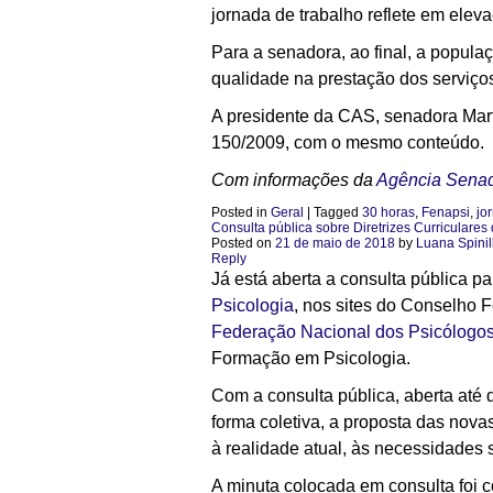
jornada de trabalho reflete em eleva
Para a senadora, ao final, a popula
qualidade na prestação dos serviço
A presidente da CAS, senadora Mar
150/2009, com o mesmo conteúdo.
Com informações da
Agência Sena
Posted in
Geral
|
Tagged
30 horas
,
Fenapsi
,
jo
Consulta pública sobre Diretrizes Curriculares
Posted on
21 de maio de 2018
by
Luana Spinil
Reply
Já está aberta a consulta pública 
Psicologia
, nos sites do Conselho 
Federação Nacional dos Psicólogo
Formação em Psicologia.
Com a consulta pública, aberta até d
forma coletiva, a proposta das nov
à realidade atual, às necessidades 
A minuta colocada em consulta foi c