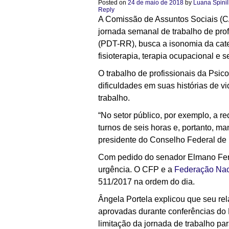
Posted on
24 de maio de 2018
by
Luana Spinil
Reply
A Comissão de Assuntos Sociais (CA
jornada semanal de trabalho de pro
(PDT-RR), busca a isonomia da cate
fisioterapia, terapia ocupacional e s
O trabalho de profissionais da Psic
dificuldades em suas histórias de v
trabalho.
“No setor público, por exemplo, a r
turnos de seis horas e, portanto, m
presidente do Conselho Federal de 
Com pedido do senador Elmano Ferre
urgência. O CFP e a
Federação Nac
511/2017 na ordem do dia.
Ângela Portela explicou que seu rel
aprovadas durante conferências do M
limitação da jornada de trabalho p