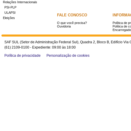
Relações Internacionais
PSI-PLP
ULAPSI
FALE CONOSCO
INFORMA
Eleições
O que você precisa?
Política de p
Ouvidoria
Política de c
Encarregado
SAF SUL (Setor de Administração Federal Sul), Quadra 2, Bloco B, Edifício Via O
(61) 2109-0100 - Expediente: 09:00 às 18:00
Política de privacidade
Personalização de cookies