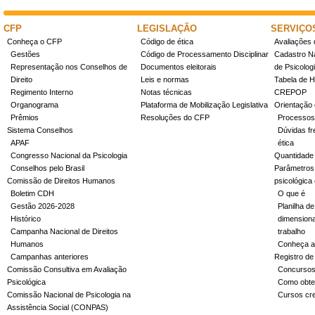
CFP
LEGISLAÇÃO
SERVIÇO
Conheça o CFP
Código de ética
Avaliações 
Gestões
Código de Processamento Disciplinar
Cadastro Na
Representação nos Conselhos de
Documentos eleitorais
de Psicolog
Direito
Leis e normas
Tabela de H
Regimento Interno
Notas técnicas
CREPOP
Organograma
Plataforma de Mobilização Legislativa
Orientação 
Prêmios
Resoluções do CFP
Processos
Sistema Conselhos
Dúvidas fr
APAF
ética
Congresso Nacional da Psicologia
Quantidade
Conselhos pelo Brasil
Parâmetros 
Comissão de Direitos Humanos
psicológica
Boletim CDH
O que é
Gestão 2026-2028
Planilha de
Histórico
dimensiona
Campanha Nacional de Direitos
trabalho
Humanos
Conheça a
Campanhas anteriores
Registro de
Comissão Consultiva em Avaliação
Concurso
Psicológica
Como obter
Comissão Nacional de Psicologia na
Cursos cr
Assistência Social (CONPAS)