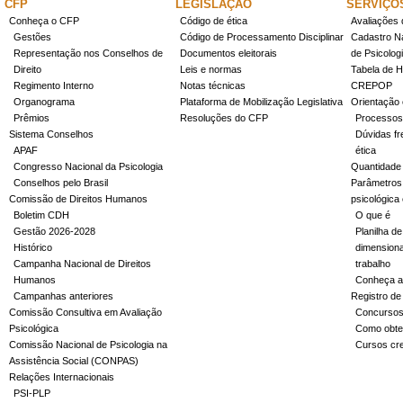
CFP
LEGISLAÇÃO
SERVIÇO
Conheça o CFP
Código de ética
Avaliações 
Gestões
Código de Processamento Disciplinar
Cadastro Na
Representação nos Conselhos de
Documentos eleitorais
de Psicolog
Direito
Leis e normas
Tabela de H
Regimento Interno
Notas técnicas
CREPOP
Organograma
Plataforma de Mobilização Legislativa
Orientação 
Prêmios
Resoluções do CFP
Processos
Sistema Conselhos
Dúvidas fr
APAF
ética
Congresso Nacional da Psicologia
Quantidade
Conselhos pelo Brasil
Parâmetros 
Comissão de Direitos Humanos
psicológica
Boletim CDH
O que é
Gestão 2026-2028
Planilha de
Histórico
dimensiona
Campanha Nacional de Direitos
trabalho
Humanos
Conheça a
Campanhas anteriores
Registro de
Comissão Consultiva em Avaliação
Concurso
Psicológica
Como obter
Comissão Nacional de Psicologia na
Cursos cr
Assistência Social (CONPAS)
Relações Internacionais
PSI-PLP