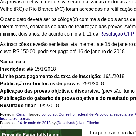
As provas objetiva e discursiva serão realizadas em todas as c
Velho (RO) e Rio Branco (AC) foram acrescidas na retificação
O candidato deverá ser psicóloga(o) com mais de dois anos de
intermitentes, contados da data de realização das provas. Além d
mínimo, dois anos, de acordo com o art. 11 da
Resolução CFP 
As inscrições deverão ser feitas, via internet, até 15 de janeir
custa R$ 150,00, pode ser paga até 16 de janeiro de 2018.
Saiba mais
Inscrições
: até 15/1/2018
Limite para pagamento da taxa de inscrição:
16/1/2018
Publicação sobre locais de provas:
29/1/2018
Aplicação das provas objetiva e discursiva:
(previsão: turno
Publicação do gabarito da prova objetiva e do resultado pre
Resultado final:
10/5/2018
Posted in
Geral
|
Tagged
concurso
,
Conselho Federal de Psicologia
,
especialista
,
Inscrições abertas
Posted on
14 de maio de 2013
by
(Desativado) Ivan Oliveira
11
Foi publicado no dia 