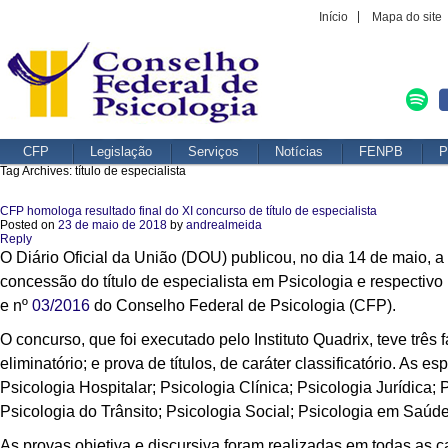
Início
Mapa do site
CFP
Legislação
Serviços
Notícias
FENPB
P
Tag Archives:
título de especialista
CFP homologa resultado final do XI concurso de título de especialista
Posted on
23 de maio de 2018
by
andrealmeida
Reply
O Diário Oficial da União (DOU) publicou, no dia 14 de maio, a
concessão do título de especialista em Psicologia e respectivo
e nº
03/2016
do Conselho Federal de Psicologia (CFP).
O concurso, que foi executado pelo Instituto Quadrix, teve três f
eliminatório; e prova de títulos, de caráter classificatório. A
Psicologia Hospitalar; Psicologia Clínica; Psicologia Jurídica;
Psicologia do Trânsito; Psicologia Social; Psicologia em Saúd
As provas objetiva e discursiva foram realizadas em todas as cap