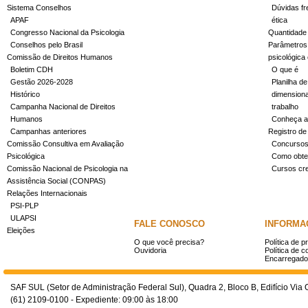
Sistema Conselhos
Dúvidas fr
APAF
ética
Congresso Nacional da Psicologia
Quantidade
Conselhos pelo Brasil
Parâmetros 
Comissão de Direitos Humanos
psicológica
Boletim CDH
O que é
Gestão 2026-2028
Planilha de
Histórico
dimensiona
Campanha Nacional de Direitos
trabalho
Humanos
Conheça a
Campanhas anteriores
Registro de
Comissão Consultiva em Avaliação
Concurso
Psicológica
Como obter
Comissão Nacional de Psicologia na
Cursos cr
Assistência Social (CONPAS)
Relações Internacionais
PSI-PLP
ULAPSI
FALE CONOSCO
INFORMA
Eleições
O que você precisa?
Política de p
Ouvidoria
Política de c
Encarregado
SAF SUL (Setor de Administração Federal Sul), Quadra 2, Bloco B, Edifício Via O
(61) 2109-0100 - Expediente: 09:00 às 18:00