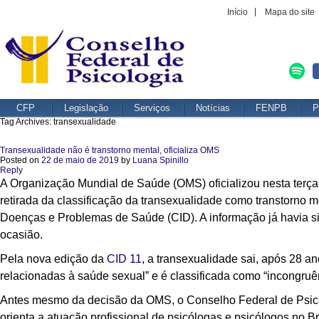
Início
Mapa do site
CFP
Legislação
Serviços
Notícias
FENPB
P
Tag Archives:
transexualidade
Transexualidade não é transtorno mental, oficializa OMS
Posted on
22 de maio de 2019
by
Luana Spinillo
Reply
A Organização Mundial de Saúde (OMS) oficializou nesta terça
retirada da classificação da transexualidade como transtorno me
Doenças e Problemas de Saúde (CID). A informação já havia sid
ocasião.
Pela nova edição da
CID 11
, a transexualidade sai, após 28 an
relacionadas à saúde sexual” e é classificada como “incongruê
Antes mesmo da decisão da OMS, o Conselho Federal de Psico
orienta a atuação profissional de psicólogas e psicólogos no B