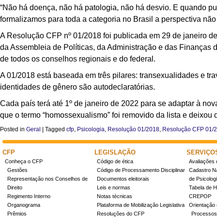
“Não há doença, não há patologia, não há desvio. E quando p
formalizamos para toda a categoria no Brasil a perspectiva não
A Resolução CFP nº 01/2018 foi publicada em 29 de janeiro de
da Assembleia de Políticas, da Administração e das Finanças 
de todos os conselhos regionais e do federal.
A 01/2018 está baseada em três pilares: transexualidades e trav
identidades de gênero são autodeclaratórias.
Cada país terá até 1º de janeiro de 2022 para se adaptar à no
que o termo “homossexualismo” foi removido da lista e deixou
Posted in
Geral
|
Tagged
cfp
,
Psicologia
,
Resolução 01/2018
,
Resolução CFP 01/
CFP
LEGISLAÇÃO
SERVIÇO
Conheça o CFP
Código de ética
Avaliações 
Gestões
Código de Processamento Disciplinar
Cadastro Na
Representação nos Conselhos de
Documentos eleitorais
de Psicolog
Direito
Leis e normas
Tabela de H
Regimento Interno
Notas técnicas
CREPOP
Organograma
Plataforma de Mobilização Legislativa
Orientação 
Prêmios
Resoluções do CFP
Processos