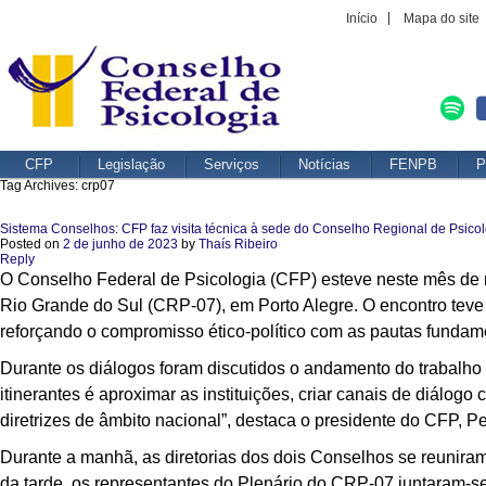
Início
Mapa do site
CFP
Legislação
Serviços
Notícias
FENPB
P
Tag Archives:
crp07
Sistema Conselhos: CFP faz visita técnica à sede do Conselho Regional de Psico
Posted on
2 de junho de 2023
by
Thaís Ribeiro
Reply
O Conselho Federal de Psicologia (CFP) esteve neste mês de 
Rio Grande do Sul (CRP-07), em Porto Alegre. O encontro teve c
reforçando o compromisso ético-político com as pautas fundamen
Durante os diálogos foram discutidos o andamento do trabalho
itinerantes é aproximar as instituições, criar canais de diálog
diretrizes de âmbito nacional”, destaca o presidente do CFP, P
Durante a manhã, as diretorias dos dois Conselhos se reuniram 
da tarde, os representantes do Plenário do CRP-07 juntaram-se