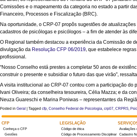
Comissões e o mapeamento da categoria no estado a partir das
Financeiro, Processos e Fiscalização (BRC).
Na oportunidade, o CRP-07 propôs sugestões de atualizaçõe
cadastros de psicólogas e psicólogos
–
a fim de atender às dif
O Regional também destacou a experiência da Comissão de de
divulgação da
Resolução CFP 06/2019
, que estabelece regras
profissional.
“Nosso Conselho está prestes a completar 50 anos de existênc
construir o presente e subsidiar o futuro das que virão”, ressa
A visita institucional ao CRP-07 contou com a participação do 
Ivani Oliveira; da conselheira tesoureira, Célia Mazza; e da co
Neuza Guareschi e Marina Poniwas – representantes da Região
Posted in
Geral
|
Tagged
cfp
,
Conselho Federal de Psicologia
,
crp07
,
CRPRS
,
Psi
CFP
LEGISLAÇÃO
SERVIÇO
Conheça o CFP
Código de ética
Avaliações 
Gestões
Código de Processamento Disciplinar
Cadastro Na