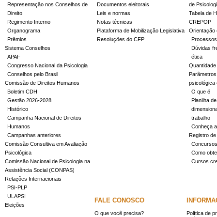
Representação nos Conselhos de
Documentos eleitorais
de Psicolog
Direito
Leis e normas
Tabela de H
Regimento Interno
Notas técnicas
CREPOP
Organograma
Plataforma de Mobilização Legislativa
Orientação 
Prêmios
Resoluções do CFP
Processos
Sistema Conselhos
Dúvidas fr
APAF
ética
Congresso Nacional da Psicologia
Quantidade
Conselhos pelo Brasil
Parâmetros 
Comissão de Direitos Humanos
psicológica
Boletim CDH
O que é
Gestão 2026-2028
Planilha de
Histórico
dimensiona
Campanha Nacional de Direitos
trabalho
Humanos
Conheça a
Campanhas anteriores
Registro de
Comissão Consultiva em Avaliação
Concurso
Psicológica
Como obter
Comissão Nacional de Psicologia na
Cursos cr
Assistência Social (CONPAS)
Relações Internacionais
PSI-PLP
ULAPSI
FALE CONOSCO
INFORMA
Eleições
O que você precisa?
Política de p