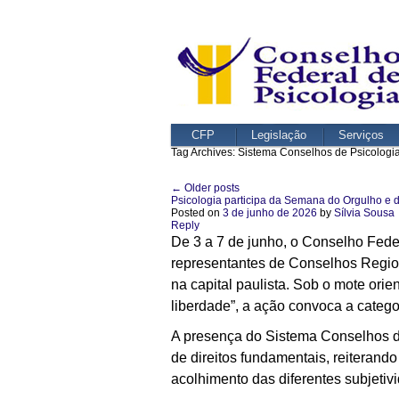
CFP
Legislação
Serviços
Tag Archives:
Sistema Conselhos de Psicologi
←
Older posts
Post navigation
Psicologia participa da Semana do Orgulho e
Posted on
3 de junho de 2026
by
Sílvia Sousa
Reply
De 3 a 7 de junho, o Conselho Fede
representantes de Conselhos Regio
na capital paulista. Sob o mote ori
liberdade”, a ação convoca a categ
A presença do Sistema Conselhos de
de direitos fundamentais, reiterando
acolhimento das diferentes subjetiv