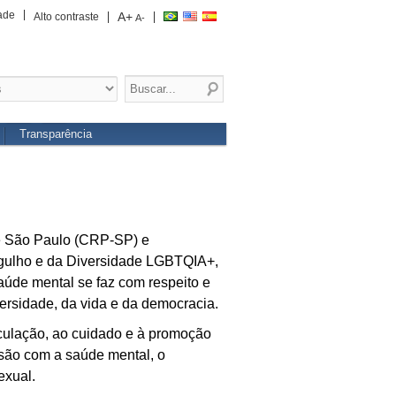
ade
A+
Alto contraste
A-
Transparência
de São Paulo (CRP-SP) e
rgulho e da Diversidade LGBTQIA+,
saúde mental se faz com respeito e
ersidade, da vida e da democracia.
culação, ao cuidado e à promoção
issão com a saúde mental, o
exual.