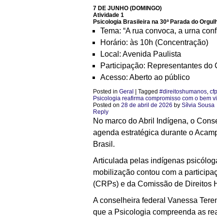
7 DE JUNHO (DOMINGO)
Atividade 1
Psicologia Brasileira na 30ª Parada do Orgu
Tema: “A rua convoca, a urna conf
Horário: às 10h (Concentração)
Local: Avenida Paulista
Participação: Representantes do
Acesso: Aberto ao público
Posted in
Geral
|
Tagged
#direitoshumanos
,
cf
Psicologia reafirma compromisso com o bem v
Posted on
28 de abril de 2026
by
Sílvia Sousa
Reply
No marco do Abril Indígena, o Conse
agenda estratégica durante o Acam
Brasil.
Articulada pelas indígenas psicólo
mobilização contou com a participa
(CRPs) e da Comissão de Direitos 
A conselheira federal Vanessa Ter
que a Psicologia compreenda as real