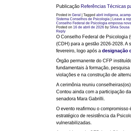
Publicação
Referências Técnicas p
Posted in
Geral
|
Tagged
abril indígena
,
acampa
Sistema Conselhos de Psicologia
|
Leave a rep
Conselho Federal de Psicologia empossa nov
Posted on
16 de abril de 2026
by
Sílvia Sousa
Reply
O Conselho Federal de Psicologia (C
(CDH) para a gestão 2026-2028. A s
fevereiro, logo após a
designação 
Órgão permanente do CFP instituíd
fundamentais à formação, pesquisa e
violações e na construção de alter
A cerimônia reuniu conselheiras(os)
Contou ainda com a participação d
senadora Mara Gabrilli.
O evento reafirmou o compromisso 
estratégico de resistência da Psicol
vulnerabilizadas.