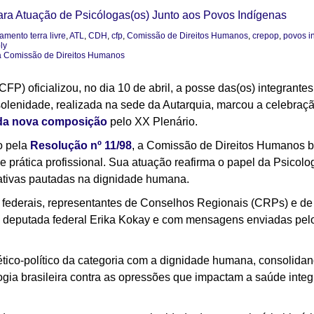
ara Atuação de Psicólogas(os) Junto aos Povos Indígenas
mento terra livre
,
ATL
,
CDH
,
cfp
,
Comissão de Direitos Humanos
,
crepop
,
povos i
ly
a Comissão de Direitos Humanos
FP) oficializou, no dia 10 de abril, a posse das(os) integran
olenidade, realizada na sede da Autarquia, marcou a celebraçã
da nova composição
pelo XX Plenário.
o pela
Resolução nº 11/98
, a Comissão de Direitos Humanos bu
 prática profissional. Sua atuação reafirma o papel da Psicolog
nativas pautadas na dignidade humana.
 federais, representantes de Conselhos Regionais (CRPs) e de 
a deputada federal Erika Kokay e com mensagens enviadas pel
ético-político da categoria com a dignidade humana, consoli
ogia brasileira contra as opressões que impactam a saúde integr