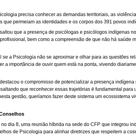
cologia precisa conhecer as demandas territoriais, as violência
os que permeiam as identidades e os corpos dos 391 povos indí
altou que a presença de psicólogas e psicólogos indígenas no 
a e profissional, bem como a compreensão de que não há saúde m
se a Psicologia não se aproximar e olhar para as questões re
r a importância de ouvir quem está na ponta, vivendo diariame
, destacou o compromisso de potencializar a presença indígena n
ressaltando que reconhecer essas trajetórias é fundamental para
esta gestão, queríamos fazer deste sistema um ecossistema v
 Conselhos
, no dia 8, uma reunião híbrida na sede do CFP que integrou in
lhos de Psicologia para alinhar diretrizes que respeitem a c