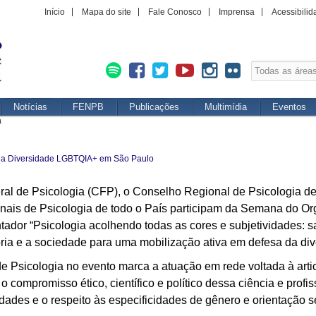
Início
Mapa do site
Fale Conosco
Imprensa
Acessibilid
Notícias
FENPB
Publicações
Multimídia
Eventos
a
 da Diversidade LGBTQIA+ em São Paulo
ral de Psicologia (CFP), o Conselho Regional de Psicologia 
nais de Psicologia de todo o País participam da Semana do O
entador “Psicologia acolhendo todas as cores e subjetividades: 
oria e a sociedade para uma mobilização ativa em defesa da div
 Psicologia no evento marca a atuação em rede voltada à arti
 o compromisso ético, científico e político dessa ciência e prof
idades e o respeito às especificidades de gênero e orientação s