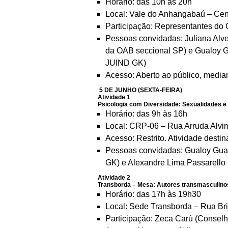
Horário: das 10h às 20h
Local: Vale do Anhangabaú – Cent
Participação: Representantes do
Pessoas convidadas: Juliana Alv
da OAB seccional SP) e Gualoy G
JUIND GK)
Acesso: Aberto ao público, media
5 DE JUNHO (SEXTA-FEIRA)
Atividade 1
Psicologia com Diversidade: Sexualidades 
Horário: das 9h às 16h
Local: CRP-06 – Rua Arruda Alvim
Acesso: Restrito. Atividade dest
Pessoas convidadas: Gualoy Guar
GK) e Alexandre Lima Passarell
Atividade 2
Transborda – Mesa: Autores transmasculino
Horário: das 17h às 19h30
Local: Sede Transborda – Rua Bri
Participação: Zeca Carú (Consel