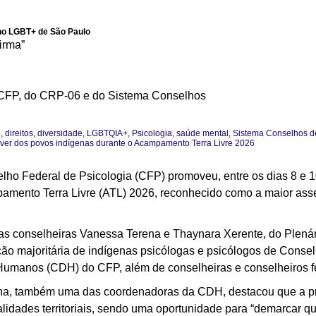
lho LGBT+ de São Paulo
irma”
 CFP, do CRP-06 e do Sistema Conselhos
p
,
direitos
,
diversidade
,
LGBTQIA+
,
Psicologia
,
saúde mental
,
Sistema Conselhos d
iver dos povos indígenas durante o Acampamento Terra Livre 2026
lho Federal de Psicologia (CFP) promoveu, entre os dias 8 e 10
pamento Terra Livre (ATL) 2026, reconhecido como a maior ass
gas conselheiras Vanessa Terena e Thaynara Xerente, do Plenár
ção majoritária de indígenas psicólogas e psicólogos de Conse
Humanos (CDH) do CFP, além de conselheiras e conselheiros f
ena, também uma das coordenadoras da CDH, destacou que a pr
idades territoriais, sendo uma oportunidade para “demarcar que