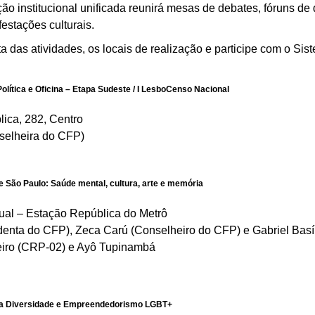
o institucional unificada reunirá mesas de debates, fóruns de di
festações culturais.
as atividades, os locais de realização e participe com o Sis
olítica e Oficina – Etapa Sudeste / I LesboCenso Nacional
ica, 282, Centro
nselheira do CFP)
 São Paulo: Saúde mental, cultura, arte e memória
ual – Estação República do Metrô
sidenta do CFP), Zeca Carú (Conselheiro do CFP) e Gabriel Bas
iro (CRP-02) e Ayô Tupinambá
l da Diversidade e Empreendedorismo LGBT+