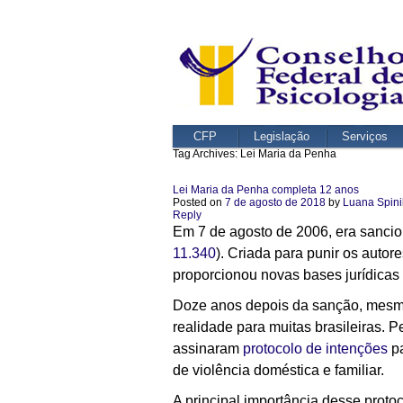
CFP
Legislação
Serviços
Tag Archives:
Lei Maria da Penha
Lei Maria da Penha completa 12 anos
Posted on
7 de agosto de 2018
by
Luana Spini
Reply
Em 7 de agosto de 2006, era sancion
11.340
). Criada para punir os autore
proporcionou novas bases jurídicas 
Doze anos depois da sanção, mesm
realidade para muitas brasileiras.
assinaram
protocolo de intenções
pa
de violência doméstica e familiar.
A principal importância desse proto