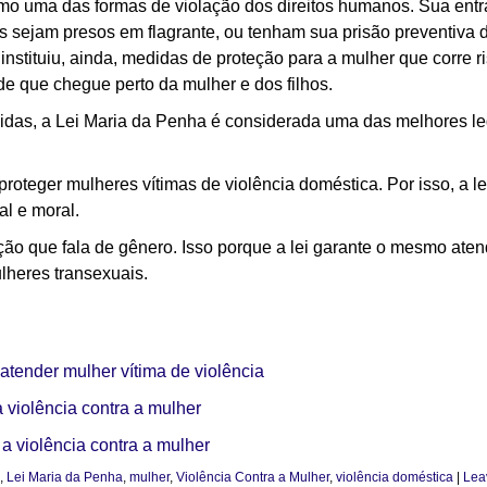
como uma das formas de violação dos direitos humanos. Sua ent
es sejam presos em flagrante, ou tenham sua prisão preventiv
o instituiu, ainda, medidas de proteção para a mulher que corre 
 de que chegue perto da mulher e dos filhos.
das, a Lei Maria da Penha é considerada uma das melhores l
roteger mulheres vítimas de violência doméstica. Por isso, a lei
al e moral.
ção que fala de gênero. Isso porque a lei garante o mesmo ate
lheres transexuais.
tender mulher vítima de violência
à violência contra a mulher
a violência contra a mulher
,
Lei Maria da Penha
,
mulher
,
Violência Contra a Mulher
,
violência doméstica
|
Lea