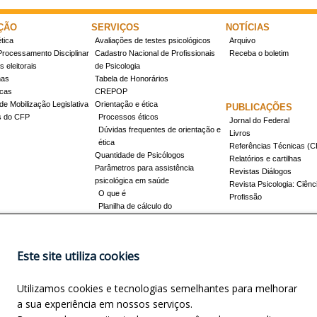
ÇÃO
SERVIÇOS
NOTÍCIAS
tica
Avaliações de testes psicológicos
Arquivo
Processamento Disciplinar
Cadastro Nacional de Profissionais
Receba o boletim
 eleitorais
de Psicologia
mas
Tabela de Honorários
icas
CREPOP
de Mobilização Legislativa
Orientação e ética
PUBLICAÇÕES
s do CFP
Processos éticos
Jornal do Federal
Dúvidas frequentes de orientação e
Livros
ética
Referências Técnicas 
Quantidade de Psicólogos
Relatórios e cartilhas
Parâmetros para assistência
Revistas Diálogos
psicológica em saúde
Revista Psicologia: Ciênc
O que é
Profissão
Planilha de cálculo do
dimensionamento da força de
trabalho
Conheça a resolução 17/2022
Este site utiliza cookies
Registro de Especialista
Concursos
Como obter o título
Utilizamos cookies e tecnologias semelhantes para melhorar
Cursos credenciados
EVENTOS
a sua experiência em nossos serviços.
Promovidos pelo CFP