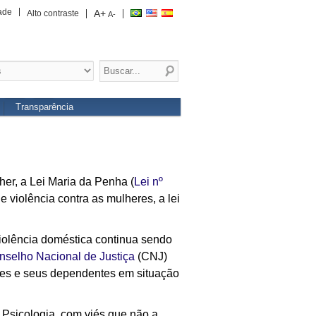
ade
A+
Alto contraste
A-
Transparência
her, a Lei Maria da Penha (
Lei nº
e violência contra as mulheres, a lei
olência doméstica continua sendo
nselho Nacional de Justiça
(CNJ)
heres e seus dependentes em situação
a Psicologia, com viés que não a