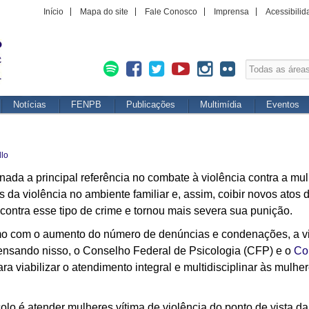
Início
Mapa do site
Fale Conosco
Imprensa
Acessibilid
Notícias
FENPB
Publicações
Multimídia
Eventos
llo
ada a principal referência no combate à violência contra a mul
s da violência no ambiente familiar e, assim, coibir novos atos d
contra esse tipo de crime e tornou mais severa sua punição.
o com o aumento do número de denúncias e condenações, a vi
 Pensando nisso, o Conselho Federal de Psicologia (CFP) e o
Co
ra viabilizar o atendimento integral e multidisciplinar às mul
colo é atender mulheres vítima de violência do ponto de vista d