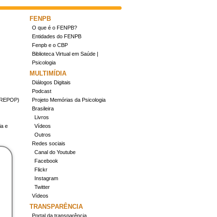
FENPB
O que é o FENPB?
Entidades do FENPB
Fenpb e o CBP
Biblioteca Virtual em Saúde |
Psicologia
MULTIMÍDIA
Diálogos Digitais
Podcast
(CREPOP)
Projeto Memórias da Psicologia
Brasileira
Livros
ia e
Vídeos
Outros
Redes sociais
Canal do Youtube
Facebook
Flickr
Instagram
Twitter
Vídeos
TRANSPARÊNCIA
Portal da transparência