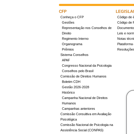
CFP
LEGISLA
Conheça o CFP
Código de é
Gestões
Código de 
Representação nos Conselhos de
Documentos
Direito
Leis e nor
Regimento Interno
Notas técn
Organograma
Plataforma 
Prêmios
Resoluçõe
Sistema Conselhos
APAF
Congresso Nacional da Psicologia
Conselhos pelo Brasil
Comissão de Direitos Humanos
Boletim CDH
Gestão 2026-2028
Histórico
Campanha Nacional de Direitos
Humanos
Campanhas anteriores
Comissão Consultiva em Avaliação
Psicológica
Comissão Nacional de Psicologia na
Assistência Social (CONPAS)