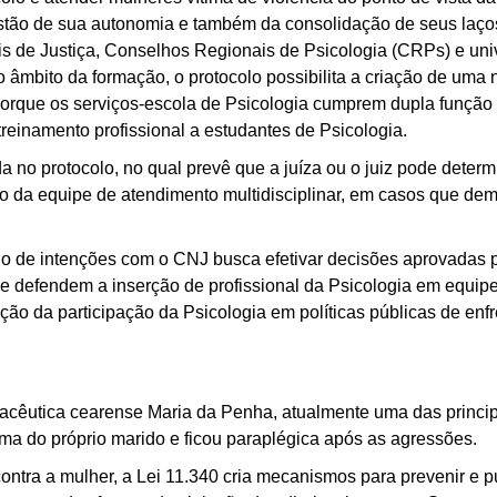
estão de sua autonomia e também da consolidação de seus laços 
is de Justiça, Conselhos Regionais de Psicologia (CRPs) e univ
no âmbito da formação, o protocolo possibilita a criação de uma
orque os serviços-escola de Psicologia cumprem dupla função d
treinamento profissional a estudantes de Psicologia.
a no protocolo, no qual prevê que a juíza ou o juiz pode determ
ão da equipe de atendimento multidisciplinar, em casos que d
lo de intenções com o CNJ busca efetivar decisões aprovadas p
 defendem a inserção de profissional da Psicologia em equipes
ação da participação da Psicologia em políticas públicas de enf
acêutica cearense Maria da Penha, atualmente uma das principai
ítima do próprio marido e ficou paraplégica após as agressões.
contra a mulher, a Lei 11.340 cria mecanismos para prevenir e p