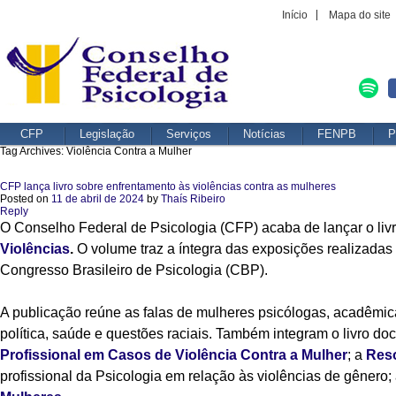
Início
Mapa do site
CFP
Legislação
Serviços
Notícias
FENPB
P
Tag Archives:
Violência Contra a Mulher
CFP lança livro sobre enfrentamento às violências contra as mulheres
Posted on
11 de abril de 2024
by
Thaís Ribeiro
Reply
O Conselho Federal de Psicologia (CFP) acaba de lançar o liv
Violências
.
O volume traz a íntegra das exposições realizada
Congresso Brasileiro de Psicologia (CBP).
A publicação reúne as falas de mulheres psicólogas, acadêmic
política, saúde e questões raciais. Também integram o livro d
Profissional em Casos de Violência Contra a Mulher
; a
Reso
profissional da Psicologia em relação às violências de gênero