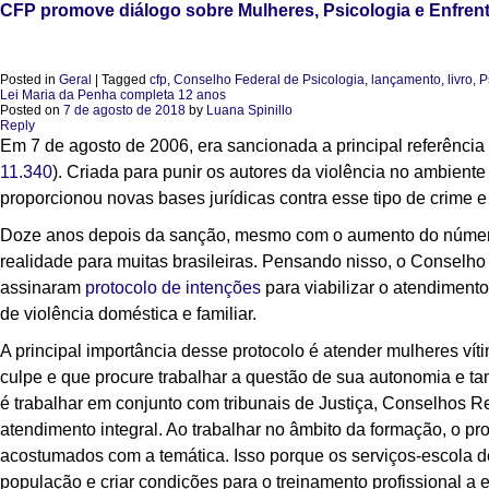
CFP promove diálogo sobre Mulheres, Psicologia e Enfren
Posted in
Geral
|
Tagged
cfp
,
Conselho Federal de Psicologia
,
lançamento
,
livro
,
P
Lei Maria da Penha completa 12 anos
Posted on
7 de agosto de 2018
by
Luana Spinillo
Reply
Em 7 de agosto de 2006, era sancionada a principal referência 
11.340
). Criada para punir os autores da violência no ambiente 
proporcionou novas bases jurídicas contra esse tipo de crime 
Doze anos depois da sanção, mesmo com o aumento do número
realidade para muitas brasileiras. Pensando nisso, o Conselho
assinaram
protocolo de intenções
para viabilizar o atendimento
de violência doméstica e familiar.
A principal importância desse protocolo é atender mulheres vít
culpe e que procure trabalhar a questão de sua autonomia e ta
é trabalhar em conjunto com tribunais de Justiça, Conselhos R
atendimento integral. Ao trabalhar no âmbito da formação, o pr
acostumados com a temática. Isso porque os serviços-escola d
população e criar condições para o treinamento profissional a 