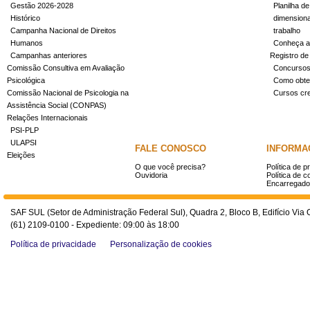
Gestão 2026-2028
Planilha de
Histórico
dimensiona
Campanha Nacional de Direitos
trabalho
Humanos
Conheça a
Campanhas anteriores
Registro de
Comissão Consultiva em Avaliação
Concurso
Psicológica
Como obter
Comissão Nacional de Psicologia na
Cursos cr
Assistência Social (CONPAS)
Relações Internacionais
PSI-PLP
ULAPSI
FALE CONOSCO
INFORMA
Eleições
O que você precisa?
Política de p
Ouvidoria
Política de c
Encarregado
SAF SUL (Setor de Administração Federal Sul), Quadra 2, Bloco B, Edifício Via O
(61) 2109-0100 - Expediente: 09:00 às 18:00
Política de privacidade
Personalização de cookies