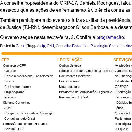
A conselheira-presidente do CRP-17, Daniela Rodrigues, falou 
destacou que as ações de enfrentamento à violência contra as 
Também participaram do evento a juíza auxiliar da presidênci
de Justiça (TJ-RN), desembargador Gilson Barbosa, e a desem
O evento segue nesta sexta-feira, 2. Confira a
programação
.
Posted in
Geral
|
Tagged
cfp
,
CNJ
,
Conselho Federal de Psicologia
,
Conselho Naci
CFP
LEGISLAÇÃO
SERVIÇO
Conheça o CFP
Código de ética
Avaliações 
Gestões
Código de Processamento Disciplinar
Cadastro Na
Representação nos Conselhos de
Documentos eleitorais
de Psicolog
Direito
Leis e normas
Tabela de H
Regimento Interno
Notas técnicas
CREPOP
Organograma
Plataforma de Mobilização Legislativa
Orientação 
Prêmios
Resoluções do CFP
Processos
Sistema Conselhos
Dúvidas fr
APAF
ética
Congresso Nacional da Psicologia
Quantidade
Conselhos pelo Brasil
Parâmetros 
Comissão de Direitos Humanos
psicológica
Boletim CDH
O que é