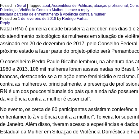
Posted in
Geral
|
Tagged
apaf
,
Assembleia de Políticas
,
atuação profissional
,
Conse
Psicologia
,
Violência Contra a Mulher
|
Leave a reply
Iniciada parceria de enfrentamento à violência contra a mulher
Posted on
1 de fevereiro de 2018
by
Rodrigo Farhat
Reply
Natal (RN) é primeira cidade brasileira a receber, nos dias 1 e
do atendimento psicológico às mulheres em situação de violênci
assinado em 20 de dezembro de 2017, pelo Conselho Federal d
próximo estado a fazer parte do projeto-piloto será Pernambuco
O conselheiro Pedro Paulo Bicalho lembrou, na abertura das at
1980 e 2013, 106 mil mulheres foram assassinadas no Brasil.
brancas, destacando-se a relação entre feminicídio e racismo. 
contra as mulheres e, principalmente, a presença de profission
RN é um dos poucos tribunais do país que ainda não possuem u
da violência contra a mulher é essencial”.
No evento, os cerca de 80 participantes assistiram conferência 
enfrentamento à violência contra a mulher”. Teixeira foi super
de Janeiro. Além disso, tiveram acesso a experiências e dados 
Estadual da Mulher em Situação de Violência Doméstica e Fami