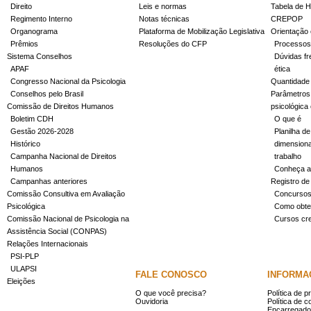
Direito
Leis e normas
Tabela de H
Regimento Interno
Notas técnicas
CREPOP
Organograma
Plataforma de Mobilização Legislativa
Orientação 
Prêmios
Resoluções do CFP
Processos
Sistema Conselhos
Dúvidas fr
APAF
ética
Congresso Nacional da Psicologia
Quantidade
Conselhos pelo Brasil
Parâmetros 
Comissão de Direitos Humanos
psicológica
Boletim CDH
O que é
Gestão 2026-2028
Planilha de
Histórico
dimensiona
Campanha Nacional de Direitos
trabalho
Humanos
Conheça a
Campanhas anteriores
Registro de
Comissão Consultiva em Avaliação
Concurso
Psicológica
Como obter
Comissão Nacional de Psicologia na
Cursos cr
Assistência Social (CONPAS)
Relações Internacionais
PSI-PLP
ULAPSI
FALE CONOSCO
INFORMA
Eleições
O que você precisa?
Política de p
Ouvidoria
Política de c
Encarregado