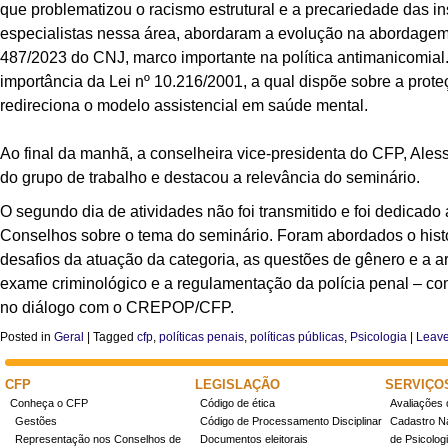
que problematizou o racismo estrutural e a precariedade das i
especialistas nessa área, abordaram a evolução na abordagem
487/2023 do CNJ, marco importante na política antimanicomia
importância da Lei nº 10.216/2001, a qual dispõe sobre a prote
redireciona o modelo assistencial em saúde mental.
Ao final da manhã, a conselheira vice-presidenta do CFP, Ale
do grupo de trabalho e destacou a relevância do seminário.
O segundo dia de atividades não foi transmitido e foi dedicado
Conselhos sobre o tema do seminário. Foram abordados o hist
desafios da atuação da categoria, as questões de gênero e a ar
exame criminológico e a regulamentação da polícia penal – c
no diálogo com o CREPOP/CFP.
Posted in
Geral
|
Tagged
cfp
,
políticas penais
,
políticas públicas
,
Psicologia
|
Leave
CFP
LEGISLAÇÃO
SERVIÇO
Conheça o CFP
Código de ética
Avaliações 
Gestões
Código de Processamento Disciplinar
Cadastro Na
Representação nos Conselhos de
Documentos eleitorais
de Psicolog