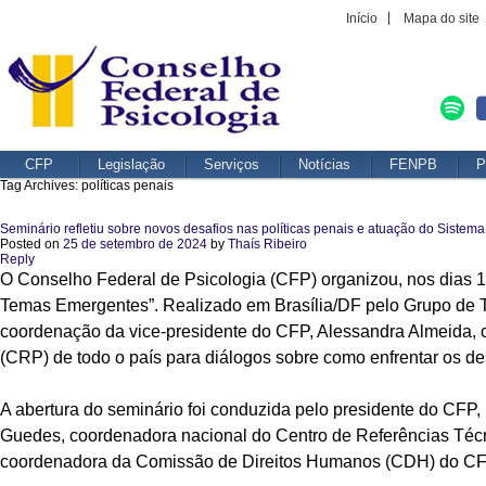
Início
Mapa do site
CFP
Legislação
Serviços
Notícias
FENPB
P
Tag Archives:
políticas penais
Seminário refletiu sobre novos desafios nas políticas penais e atuação do Sistem
Posted on
25 de setembro de 2024
by
Thaís Ribeiro
Reply
O Conselho Federal de Psicologia (CFP) organizou, nos dias 13
Temas Emergentes”. Realizado em Brasília/DF pelo Grupo de T
coordenação da vice-presidente do CFP, Alessandra Almeida,
o
(CRP) de todo o país para diálogos sobre como enfrentar os 
A abertura do seminário foi conduzida pelo presidente do CFP
Guedes, coordenadora nacional do Centro de Referências Técn
coordenadora da Comissão de Direitos Humanos (CDH) do CF