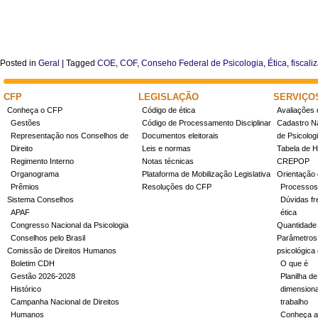
Posted in
Geral
|
Tagged
COE
,
COF
,
Conseho Federal de Psicologia
,
Ética
,
fiscali
CFP
LEGISLAÇÃO
SERVIÇO
Conheça o CFP
Código de ética
Avaliações 
Gestões
Código de Processamento Disciplinar
Cadastro Na
Representação nos Conselhos de
Documentos eleitorais
de Psicolog
Direito
Leis e normas
Tabela de H
Regimento Interno
Notas técnicas
CREPOP
Organograma
Plataforma de Mobilização Legislativa
Orientação 
Prêmios
Resoluções do CFP
Processos
Sistema Conselhos
Dúvidas fr
APAF
ética
Congresso Nacional da Psicologia
Quantidade
Conselhos pelo Brasil
Parâmetros 
Comissão de Direitos Humanos
psicológica
Boletim CDH
O que é
Gestão 2026-2028
Planilha de
Histórico
dimensiona
Campanha Nacional de Direitos
trabalho
Humanos
Conheça a