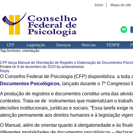
Início
Mapa do site
CFP
Legislação
Serviços
Notícias
FENPB
P
Tag Archives:
orientação
CFP lança Manual de Orientação de Registro e Elaboração de Documentos Psico
Posted on
9 de dezembro de 2025
by
andrealmeida
Reply
O Conselho Federal de Psicologia (CFP) disponibiliza a toda 
Documentos Psicológicos
, lançado durante o 7º Congresso B
A produção de registros e documentos constitui uma das ativid
contextos. Trata-se de instrumentos que materializam o traba
decisões institucionais, jurídicas e sociais. “Essa tarefa exige 
atenção permanente aos direitos humanos e à legislação vigen
O Manual, além de orientar quanto à obrigatoriedade e às final
diferentes modalidades de documentos psicológicos – declaração,