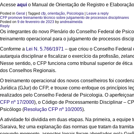
Acesse
aqui
o Manual de Orientação de Registro e Elaboraçã
Posted in
Geral
|
Tagged
cfp
,
orientação
,
Psicologia
|
Leave a reply
CFP promove treinamento técnico sobre julgamento de processos disciplinares
Posted on
9 de fevereiro de 2023
by
andrealmeida
Reply
Os integrantes do novo Plenário do Conselho Federal de Psicol
treinamento operacional para o julgamento de processos discip
Conforme a
Lei N. 5.766/1971
– que criou o Conselho Federal d
autarquia disciplinar e fiscalizar o exercício da profissão, zelan
Nesse sentido, o CFP funciona como tribunal superior de ética 
dos Conselhos Regionais.
O treinamento operacional dos novos conselheiros foi coorden
Jurídica (GJur) do CFP, e trouxe como enfoque os princípios l
realizados pelo Conselho Federal de Psicologia. O aperfeiço
CFP nº 17/2000
), o Código de Processamento Disciplinar – CP
Psicólogo (
Resolução CFP nº 10/2005
).
A atividade foi dividida em duas etapas. Na primeira, a equip
Saraiva, fez uma explanação das normas que tratam da tramit
segundo momento, aspectos legais foram abordados pela Gerênc