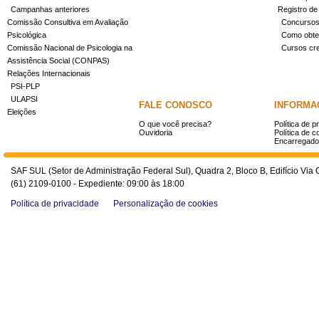
Campanhas anteriores
Registro de
Comissão Consultiva em Avaliação
Concurso
Psicológica
Como obter
Comissão Nacional de Psicologia na
Cursos cr
Assistência Social (CONPAS)
Relações Internacionais
PSI-PLP
ULAPSI
FALE CONOSCO
INFORMA
Eleições
O que você precisa?
Política de p
Ouvidoria
Política de c
Encarregado
SAF SUL (Setor de Administração Federal Sul), Quadra 2, Bloco B, Edifício Via O
(61) 2109-0100 - Expediente: 09:00 às 18:00
Política de privacidade
Personalização de cookies