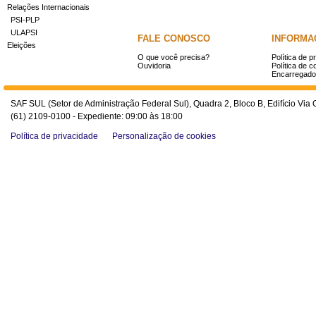
Relações Internacionais
PSI-PLP
ULAPSI
FALE CONOSCO
INFORMA
Eleições
O que você precisa?
Política de p
Ouvidoria
Política de c
Encarregado
SAF SUL (Setor de Administração Federal Sul), Quadra 2, Bloco B, Edifício Via O
(61) 2109-0100 - Expediente: 09:00 às 18:00
Política de privacidade
Personalização de cookies