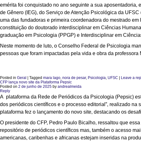
emérita foi conquistado no ano seguinte a sua aposentadoria, 
de Gênero (IEG), do Serviço de Atenção Psicológica da UFSC (
uma das fundadoras e primeira coordenadora do mestrado em Ps
constituição do doutorado interdisciplinar em Ciências Human
graduação em Psicologia (PPGP) e Interdisciplinar em Ciênc
Neste momento de luto, o Conselho Federal de Psicologia manif
pessoas que foram impactadas pela vida e obra da professora
Posted in
Geral
|
Tagged
mara lago
,
nora de pesar
,
Psicologia
,
UFSC
|
Leave a rep
CFP lança novo site da Plataforma Pepsic
Posted on
2 de junho de 2025
by
andrealmeida
Reply
A plataforma da Rede de Periódicos da Psicologia (Pepsic) es
dos periódicos científicos e o processo editorial”, realizado n
plataforma fez o lançamento do novo site, destacando os desaf
O presidente do CFP, Pedro Paulo Bicalho, ressaltou que ess
repositório de periódicos científicos mas, também o acesso ma
americanas, caribenhas e africanas estejam inseridas na prod