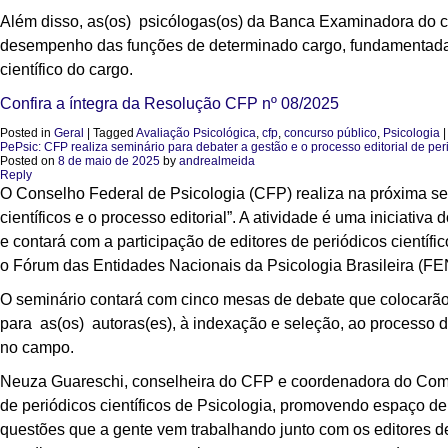
Além disso, as(os) psicólogas(os) da Banca Examinadora do ce
desempenho das funções de determinado cargo, fundamentada n
científico do cargo.
Confira a íntegra da
Resolução CFP nº 08/2025
Posted in
Geral
|
Tagged
Avaliação Psicológica
,
cfp
,
concurso público
,
Psicologia
PePsic: CFP realiza seminário para debater a gestão e o processo editorial de peri
Posted on
8 de maio de 2025
by
andrealmeida
Reply
O Conselho Federal de Psicologia (CFP) realiza na próxima se
científicos e o processo editorial”. A atividade é uma iniciati
e contará com a participação de editores de periódicos científ
o Fórum das Entidades Nacionais da Psicologia Brasileira (F
O seminário contará com cinco mesas de debate que colocarão 
para as(os) autoras(es), à indexação e seleção, ao processo de
no campo.
Neuza Guareschi, conselheira do CFP e coordenadora do Comit
de periódicos científicos de Psicologia, promovendo espaço de
questões que a gente vem trabalhando junto com os editores de 