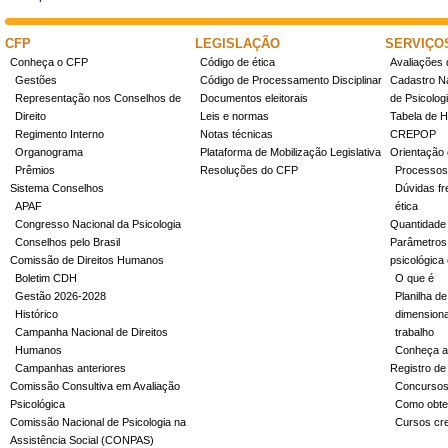
CFP
LEGISLAÇÃO
SERVIÇO
Conheça o CFP
Código de ética
Avaliações 
Gestões
Código de Processamento Disciplinar
Cadastro Na
Representação nos Conselhos de
Documentos eleitorais
de Psicolog
Direito
Leis e normas
Tabela de H
Regimento Interno
Notas técnicas
CREPOP
Organograma
Plataforma de Mobilização Legislativa
Orientação 
Prêmios
Resoluções do CFP
Processos
Sistema Conselhos
Dúvidas fr
APAF
ética
Congresso Nacional da Psicologia
Quantidade
Conselhos pelo Brasil
Parâmetros 
Comissão de Direitos Humanos
psicológica
Boletim CDH
O que é
Gestão 2026-2028
Planilha de
Histórico
dimensiona
Campanha Nacional de Direitos
trabalho
Humanos
Conheça a
Campanhas anteriores
Registro de
Comissão Consultiva em Avaliação
Concurso
Psicológica
Como obter
Comissão Nacional de Psicologia na
Cursos cr
Assistência Social (CONPAS)