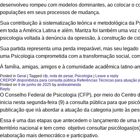
desenvolveu rompeu com modelos dominantes, ao colocar o con
populações em seus processos de mudança.
Sua contribuição à sistematização teórica e metodológica da 
em toda a América Latina e além. Maritza foi também uma voz cr
psicologia voltada à denúncia da opressão, à construção de ci
Sua partida representa uma perda irreparável, mas seu legado 
uma Psicologia comprometida com a transformação social, co
À família, amigas, amigos e à comunidade acadêmica latino-am
Posted in
Geral
|
Tagged
cfp
,
nota de pesar
,
Psicologia
|
Leave a reply
CREPOP disponibiliza para consulta pública Referências Técnicas para atuação ju
Posted on
9 de junho de 2025
by
andrealmeida
Reply
O Conselho Federal de Psicologia (CFP), por meio do Centro 
inicia nesta segunda-feira (9) a consulta pública para que psic
publicação que irá abordar a atuação da categoria junto às pes
Essa é uma das etapas que antecedem o lançamento de uma refe
território nacional e tem como objetivo consultar psicólogas(o
elaboração mais democrático e participativo.