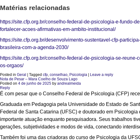
Matérias relacionadas
https://site.cfp.org.br/conselho-federal-de-psicologia-e-fund
fortalecer-acoes-afirmativas-em-ambito-institucional/
https://site.cfp.org.br/desenvolvimento-sustentavel-cfp-partic
brasileira-com-a-agenda-2030/
https://site.cfp.org.br/conselho-federal-de-psicologia-se-reune-
os-orgaos/
Posted in
Geral
|
Tagged
cfp
,
conselhao
,
Psicologia
|
Leave a reply
Nota de Pesar – Mara Coelho de Souza Lago
Posted on
4 de junho de 2025
by
andrealmeida
Reply
É com pesar que o Conselho Federal de Psicologia (CFP) rece
Graduada em Pedagogia pela Universidade do Estado de Santa
Federal de Santa Catarina (UFSC) e doutorado em Psicologia
importante atuação enquanto pesquisadora. Seus trabalhos tive
gerações, subjetividades e modos de vida, conectando interdis
Também foi uma das criadoras do curso de Psicologia da UFSC,