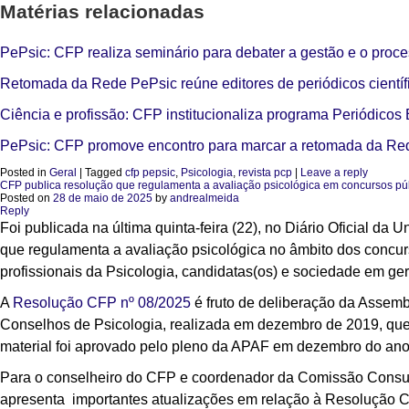
Matérias relacionadas
PePsic: CFP realiza seminário para debater a gestão e o proces
Retomada da Rede PePsic reúne editores de periódicos cientí
Ciência e profissão: CFP institucionaliza programa Periódicos
PePsic: CFP promove encontro para marcar a retomada da Red
Posted in
Geral
|
Tagged
cfp pepsic
,
Psicologia
,
revista pcp
|
Leave a reply
CFP publica resolução que regulamenta a avaliação psicológica em concursos pú
Posted on
28 de maio de 2025
by
andrealmeida
Reply
Foi publicada na última quinta-feira (22), no Diário Oficial d
que regulamenta a avaliação psicológica no âmbito dos concur
profissionais da Psicologia, candidatas(os) e sociedade em ger
A
Resolução CFP nº 08/2025
é fruto de deliberação da Assemb
Conselhos de Psicologia, realizada em dezembro de 2019, que
material foi aprovado pelo pleno da APAF em dezembro do an
Para o conselheiro do CFP e coordenador da Comissão Consul
apresenta importantes atualizações em relação à Resolução C