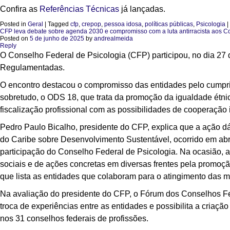
Confira as
Referências Técnicas
já lançadas.
Posted in
Geral
|
Tagged
cfp
,
crepop
,
pessoa idosa
,
políticas públicas
,
Psicologia
|
CFP leva debate sobre agenda 2030 e compromisso com a luta antirracista aos 
Posted on
5 de junho de 2025
by
andrealmeida
Reply
O Conselho Federal de Psicologia (CFP) participou,
no dia 27
Regulamentadas.
O encontro destacou o compromisso das entidades pelo cumpr
sobretudo, o ODS 18, que trata da promoção da igualdade
étni
fiscalização profissional com as possibilidades de cooperação
Pedro Paulo Bicalho, presidente do CFP, explica que a ação d
do Caribe sobre Desenvolvimento Sustentável, ocorrido em abr
participação do Conselho Federal de Psicologia.
Na ocasião, a
sociais e de ações concretas em diversas frentes pela promoç
que lista as entidades que colaboram para o atingimento das
Na avaliação do presidente do CFP, o Fórum dos Conselhos F
troca de experiências entre as entidades e possibilita a criaçã
nos 31 conselhos federais de profissões.