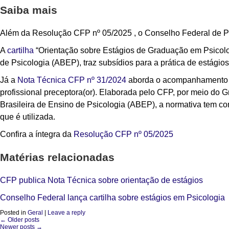
Saiba mais
Além da
Resolução CFP nº 05/2025 ,
o Conselho Federal de Ps
A
cartilha
“Orientação sobre Estágios de Graduação em Psicolo
de Psicologia (ABEP), traz subsídios para a prática de estágio
Já a
Nota Técnica CFP nº 31/2024
aborda o acompanhamento de
profissional preceptora(or). Elaborada pelo CFP, por meio do
Brasileira de Ensino de Psicologia (ABEP), a normativa tem com
que é utilizada.
Confira a íntegra da
Resolução CFP nº 05/2025
Matérias relacionadas
CFP publica Nota Técnica sobre orientação de estágios
Conselho Federal lança cartilha sobre estágios em Psicologia
Posted in
Geral
|
Leave a reply
←
Older posts
Post navigation
Newer posts
→