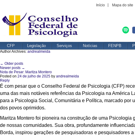
Início
Mapa do site
CFP
Legislação
Serviços
Notícias
FENPB
P
Author Archives:
andrealmeida
←
Older posts
Post navigation
Newer posts
→
Nota de Pesar: Maritza Montero
Posted on
24 de julho de 2025
by
andrealmeida
Reply
É com pesar que o Conselho Federal de Psicologia (CFP) receb
uma das mais notáveis referências da Psicologia na América La
para a Psicologia Social, Comunitária e Política, marcado por 
dos povos oprimidos.
Maritza Montero foi pioneira na construção de uma Psicologia 
de nossas comunidades. Sua obra, profundamente influenciada 
Borda, inspirou gerações de pesquisadoras e pesquisadores a “f