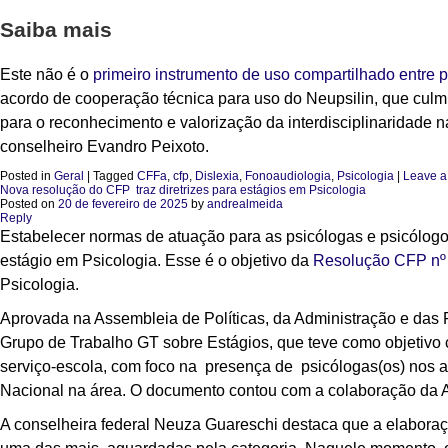
Saiba mais
Este não é o
primeiro instrumento de uso compartilhado entre 
acordo de cooperação técnica para uso do Neupsilin, que cul
para o reconhecimento e valorização da interdisciplinaridade n
conselheiro Evandro Peixoto.
Posted in
Geral
|
Tagged
CFFa
,
cfp
,
Dislexia
,
Fonoaudiologia
,
Psicologia
|
Leave a
Nova resolução do CFP traz diretrizes para estágios em Psicologia
Posted on
20 de fevereiro de 2025
by
andrealmeida
Reply
Estabelecer normas de atuação para as psicólogas e psicólogos
estágio em Psicologia. Esse é o objetivo da
Resolução CFP nº
Psicologia.
Aprovada na Assembleia de Políticas, da Administração e das
Grupo de Trabalho GT sobre Estágios, que teve como objetivo c
serviço-escola, com foco na presença de psicólogas(os) nos am
Nacional na área. O documento contou com a colaboração da A
A conselheira federal Neuza Guareschi destaca que a elabora