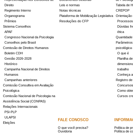
Direito
Leis e normas
Tabela de H
Regimento Interno
Notas técnicas
CREPOP
Organograma
Plataforma de Mobilização Legislativa
Orientação 
Prêmios
Resoluções do CFP
Processos
Sistema Conselhos
Dúvidas fr
APAF
ética
Congresso Nacional da Psicologia
Quantidade
Conselhos pelo Brasil
Parâmetros 
Comissão de Direitos Humanos
psicológica
Boletim CDH
O que é
Gestão 2026-2028
Planilha de
Histórico
dimensiona
Campanha Nacional de Direitos
trabalho
Humanos
Conheça a
Campanhas anteriores
Registro de
Comissão Consultiva em Avaliação
Concurso
Psicológica
Como obter
Comissão Nacional de Psicologia na
Cursos cr
Assistência Social (CONPAS)
Relações Internacionais
PSI-PLP
ULAPSI
FALE CONOSCO
INFORMA
Eleições
O que você precisa?
Política de p
Ouvidoria
Política de c