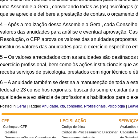
uma Assembleia Geral, convocando todas as (os) psicólogas (os
que se aprecie e delibere a prestação de contas, o orçamento
4 – Após a realização dessa Assembleia Geral, cada Conselho
valores das anuidades para análise e eventual aprovação. Cas
Resolução, o CFP aprova os valores das anuidades propostas 
institui os valores das anuidades para o exercício específico
5 – Os valores arrecadados com as anuidades são destinados a
exercício profissional, bem como às ações institucionais que 
receba serviços de psicologia, prestados com rigor técnico e éti
6 – A anuidade também se destina a manutenção de toda a estru
federal e 23 conselhos regionais, buscando sempre cuidar da pr
qualidade e a existência de profissionais habilitados para o exe
Posted in
Geral
|
Tagged
Anuidade
,
cfp
,
conselho
,
Profissionais
,
Psicologia
|
Leave
CFP
LEGISLAÇÃO
SERVIÇO
Conheça o CFP
Código de ética
Avaliações 
Gestões
Código de Processamento Disciplinar
Cadastro Na
Representação nos Conselhos de
Documentos eleitorais
de Psicolog