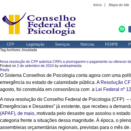
Início
Mapa do site
CFP
Legislação
Serviços
Notícias
FENPB
P
Tag Archives:
Anuidade
Nova resolução do CFP autoriza CRPs a prorrogarem o pagamento ou oferecer des
Posted on
2 de setembro de 2024
by
andrealmeida
Reply
O Sistema Conselhos de Psicologia conta agora com uma políti
emergência ou estado de calamidade pública. A
Resolução CF
agosto, foi construída em consonância com a
Lei Federal nº 1
A nova resolução do Conselho Federal de Psicologia (CFP) – 
Emergências e Desastres” já existente, que recebeu a demand
(APAF), de maio
, motivada pelo desastre que assolou o estad
categoria frente a situações dessa magnitude. À época, o ple
assembleias orçamentárias regionais, previstas para o mês de 