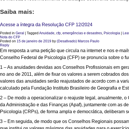
Saiba mais:
Acesse a íntegra da Resolução CFP 12/2024
Posted in
Geral
|
Tagged
Anuidade
,
cfp
,
emergências e desastres
,
Psicologia
|
Lea
Nota do CFP
Posted on
15 de janeiro de 2019
by
(Desativado) Marcos Paulo
Reply
Em resposta a uma petição que circula na internet e nos e-mai
Conselho Federal de Psicologia (CFP) se pronuncia sobre o 
1 – As anuidades devidas aos Conselhos Profissionais em geral
no ano de 2011, além de fixar os valores a serem cobrados dos
valores das anuidades serão reajustados de acordo com a vari
calculado pela Fundação Instituto Brasileiro de Geografia e Estat
2 – De modo a operacionalizar o reajuste legal, anualmente, o
da Administração e das Finanças (Apaf), juntamente com as d
Psicologia (CRPs), de forma ampla e democrática, deliberam s
3 – Em seguida, de modo que os Conselhos Regionais possam 
que institui os valores máximos das anuidades para o exercíci