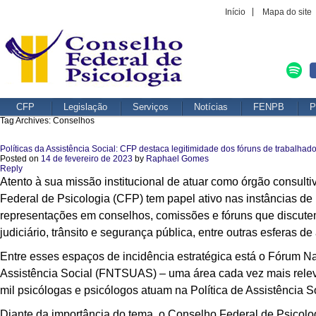
Início
Mapa do site
CFP
Legislação
Serviços
Notícias
FENPB
P
Tag Archives:
Conselhos
Políticas da Assistência Social: CFP destaca legitimidade dos fóruns de trabalha
Posted on
14 de fevereiro de 2023
by
Raphael Gomes
Reply
Atento à sua missão institucional de atuar como órgão consult
Federal de Psicologia (CFP) tem papel ativo nas instâncias de p
representações em conselhos, comissões e fóruns que discutem
judiciário, trânsito e segurança pública, entre outras esferas de
Entre esses espaços de incidência estratégica está o Fórum N
Assistência Social (FNTSUAS) – uma área cada vez mais rele
mil psicólogas e psicólogos atuam na Política de Assistência Soci
Diante da importância do tema, o Conselho Federal de Psicol