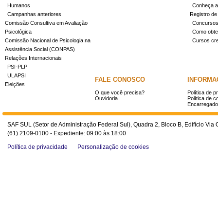
Humanos
Conheça a
Campanhas anteriores
Registro de
Comissão Consultiva em Avaliação
Concurso
Psicológica
Como obter
Comissão Nacional de Psicologia na
Cursos cr
Assistência Social (CONPAS)
Relações Internacionais
PSI-PLP
ULAPSI
FALE CONOSCO
INFORMA
Eleições
O que você precisa?
Política de p
Ouvidoria
Política de c
Encarregado
SAF SUL (Setor de Administração Federal Sul), Quadra 2, Bloco B, Edifício Via O
(61) 2109-0100 - Expediente: 09:00 às 18:00
Política de privacidade
Personalização de cookies