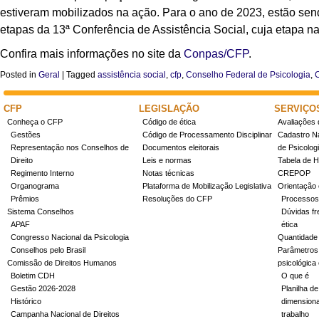
estiveram mobilizados na ação. Para o ano de 2023, estão sen
etapas da 13ª Conferência de Assistência Social, cuja etapa na
Confira mais informações no site da
Conpas/CFP
.
Posted in
Geral
|
Tagged
assistência social
,
cfp
,
Conselho Federal de Psicologia
,
CFP
LEGISLAÇÃO
SERVIÇO
Conheça o CFP
Código de ética
Avaliações 
Gestões
Código de Processamento Disciplinar
Cadastro Na
Representação nos Conselhos de
Documentos eleitorais
de Psicolog
Direito
Leis e normas
Tabela de H
Regimento Interno
Notas técnicas
CREPOP
Organograma
Plataforma de Mobilização Legislativa
Orientação 
Prêmios
Resoluções do CFP
Processos
Sistema Conselhos
Dúvidas fr
APAF
ética
Congresso Nacional da Psicologia
Quantidade
Conselhos pelo Brasil
Parâmetros 
Comissão de Direitos Humanos
psicológica
Boletim CDH
O que é
Gestão 2026-2028
Planilha de
Histórico
dimensiona
Campanha Nacional de Direitos
trabalho