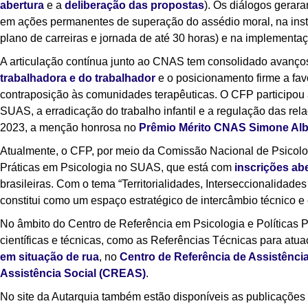
abertura
e a
deliberação das propostas
). Os diálogos gerar
em ações permanentes de superação do assédio moral, na instit
plano de carreiras e jornada de até 30 horas) e na implementaçã
A articulação contínua junto ao CNAS tem consolidado avanços
trabalhadora e do trabalhador
e o posicionamento firme a fa
contraposição às comunidades terapêuticas. O CFP participou
SUAS, a erradicação do trabalho infantil e a regulação das re
2023, a menção honrosa no
Prêmio Mérito CNAS Simone Al
Atualmente, o CFP, por meio da Comissão Nacional de Psicolog
Práticas em Psicologia no SUAS, que está com
inscrições ab
brasileiras. Com o tema “Territorialidades, Interseccionalidade
constitui como um espaço estratégico de intercâmbio técnico e c
No âmbito do Centro de Referência em Psicologia e Políticas 
científicas e técnicas, como as Referências Técnicas para atua
em situação de rua
, no
Centro de Referência de Assistênci
Assistência Social (CREAS)
.
No site da Autarquia também estão disponíveis as publicações