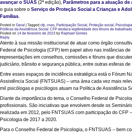
avançar o SUAS
(2ª edição),
Parâmetros para a atuação de a
o guia sobre o
Serviço de Proteção Social a Crianças e Ado
Famílias
.
Posted in
Geral
|
Tagged
cfp
,
cnas
,
Participação Social
,
Proteção social
,
Psicologi
Políticas da Assistência Social: CFP destaca legitimidade dos fóruns de trabalha
Posted on
14 de fevereiro de 2023
by
Raphael Gomes
Reply
Atento à sua missão institucional de atuar como órgão consult
Federal de Psicologia (CFP) tem papel ativo nas instâncias de p
representações em conselhos, comissões e fóruns que discutem
judiciário, trânsito e segurança pública, entre outras esferas de
Entre esses espaços de incidência estratégica está o Fórum N
Assistência Social (FNTSUAS) – uma área cada vez mais rele
mil psicólogas e psicólogos atuam na Política de Assistência Soci
Diante da importância do tema, o Conselho Federal de Psicol
profissionais. São iniciativas que envolvem desde os Seminár
realizada em 2012, pelo FNTSUAS com participação do CFP – 
Psicologia de 2017 a 2020.
Para o Conselho Federal de Psicologia, o FNTSUAS – bem como