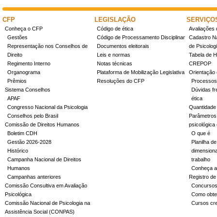
CFP
LEGISLAÇÃO
SERVIÇO
Conheça o CFP
Código de ética
Avaliações 
Gestões
Código de Processamento Disciplinar
Cadastro Na
Representação nos Conselhos de
Documentos eleitorais
de Psicolog
Direito
Leis e normas
Tabela de H
Regimento Interno
Notas técnicas
CREPOP
Organograma
Plataforma de Mobilização Legislativa
Orientação 
Prêmios
Resoluções do CFP
Processos
Sistema Conselhos
Dúvidas fr
APAF
ética
Congresso Nacional da Psicologia
Quantidade
Conselhos pelo Brasil
Parâmetros 
Comissão de Direitos Humanos
psicológica
Boletim CDH
O que é
Gestão 2026-2028
Planilha de
Histórico
dimensiona
Campanha Nacional de Direitos
trabalho
Humanos
Conheça a
Campanhas anteriores
Registro de
Comissão Consultiva em Avaliação
Concurso
Psicológica
Como obter
Comissão Nacional de Psicologia na
Cursos cr
Assistência Social (CONPAS)