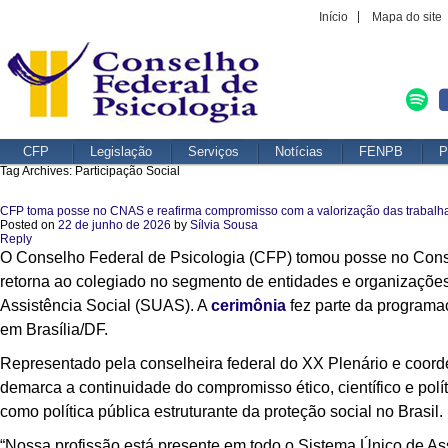
Início
Mapa do site
CFP
Legislação
Serviços
Notícias
FENPB
P
Tag Archives:
Participação Social
CFP toma posse no CNAS e reafirma compromisso com a valorização das trabalhad
Posted on
22 de junho de 2026
by
Sílvia Sousa
Reply
O Conselho Federal de Psicologia (CFP) tomou posse no Cons
retorna ao colegiado no segmento de entidades e organizações
Assistência Social (SUAS). A
cerimônia
fez parte da programa
em Brasília/DF.
Representado pela conselheira federal do XX Plenário e coo
demarca a continuidade do compromisso ético, científico e pol
como política pública estruturante da proteção social no Brasil.
“Nossa profissão está presente em todo o Sistema Único de Assi