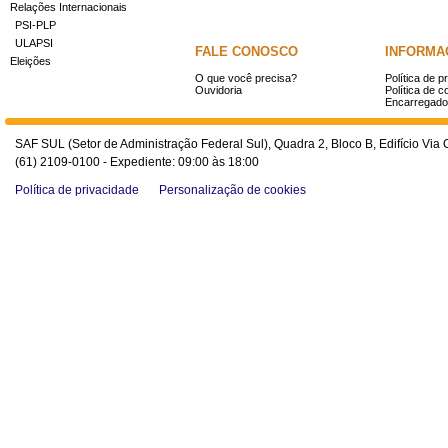
Relações Internacionais
PSI-PLP
ULAPSI
FALE CONOSCO
INFORMA
Eleições
O que você precisa?
Política de p
Ouvidoria
Política de c
Encarregado
SAF SUL (Setor de Administração Federal Sul), Quadra 2, Bloco B, Edifício Via O
(61) 2109-0100 - Expediente: 09:00 às 18:00
Política de privacidade
Personalização de cookies