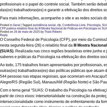
profissionais e o papel do controle social. Também serão debati
das(os) trabalhadoras(es) e garantir a efetivação dos direitos s
Para mais informações, acompanhe o site e as redes sociais d
Posted in
Geral
|
Tagged
assistência social
,
cfp
,
Conferência Livre
,
Psicologia
,
SU
CFP publica relatório final da III Mostra Nacional de Práticas em Psicologia no 
Posted on
26 de maio de 2025
by
Thaís Ribeiro
Reply
O Conselho Federal de Psicologia (CFP), por meio da Comissã
nesta
segunda-feira (26)
o relatório final da
III Mostra Naciona
(SUAS)
. Realizada nas cinco regiões brasileiras entre junho
saberes e práticas da Psicologia na efetivação dos direitos soci
Ao todo, 175 trabalhos foram apresentados por profissionais, 
outras(os) trabalhadoras(es) das políticas públicas que atuam 
544 pessoas nas etapas regionais, que ocorreram em Aracaju
Alegre/RS (Região Sul), Manaus/AM (Região Norte) e São Pau
Com o tema geral “SUAS: O trabalho da Psicologia na efetivação
partir de cinco eixos: intersetorialidade na construção da prot
interseccionalidade como instrumento de enfrentamento da fome