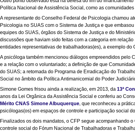
Outro ponto observado está na defesa do fim do financiamento
Política Nacional de Assistência Social, como as comunidades 
A representante do Conselho Federal de Psicologia chamou at
Psicologia no SUAS com o Sistema de Justiça e que embasou
equipes do SUAS, órgãos do Sistema de Justiça e do Ministério
discussões que haviam sido feitas com a categoria em relação 
entidades representativas de trabalhadoras(es), a exemplo do
A psicóloga também mencionou diálogos empreendidos pelo 
e a relação com o voluntariado; a definição de que Comunidad
do SUAS; a retomada do Programa de Erradicação do Trabalho In
Social no âmbito da Política Antimanicomial do Poder Judiciário
Simone Gomes frisou ainda a realização, em 2013, da
13ª Con
anos da Lei Orgânica da Assistência Social e conferiu ao Con
Mérito CNAS Simone Albuquerque
, que reconheceu a prátic
psicólogas(os) em espaços de controle e participação social 
Finalizados os dois mandatos, o CFP segue acompanhando o 
controle social do Fórum Nacional de Trabalhadoras e Trabal