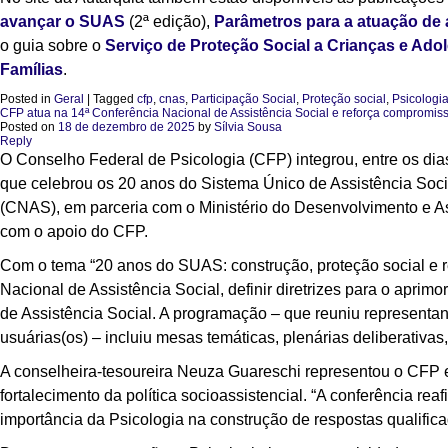
avançar o SUAS
(2ª edição),
Parâmetros para a atuação de a
o guia sobre o
Serviço de Proteção Social a Crianças e Ado
Famílias
.
Posted in
Geral
|
Tagged
cfp
,
cnas
,
Participação Social
,
Proteção social
,
Psicologi
CFP atua na 14ª Conferência Nacional de Assistência Social e reforça compromis
Posted on
18 de dezembro de 2025
by
Sílvia Sousa
Reply
O Conselho Federal de Psicologia (CFP) integrou, entre os dia
que celebrou os 20 anos do Sistema Único de Assistência Soc
(CNAS), em parceria com o Ministério do Desenvolvimento e A
com o apoio do CFP.
Com o tema “20 anos do SUAS: construção, proteção social e re
Nacional de Assistência Social, definir diretrizes para o apri
de Assistência Social. A programação
–
que reuniu representant
usuárias(os)
–
incluiu mesas temáticas, plenárias deliberativas
A conselheira-tesoureira Neuza Guareschi representou o CFP e
fortalecimento da política socioassistencial. “A conferência re
importância da Psicologia na construção de respostas qualific