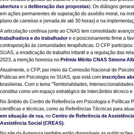
abertura
e a
deliberação das propostas
). Os diálogos gerar
em ações permanentes de superação do assédio moral, na instit
plano de carreiras e jornada de até 30 horas) e na implementaçã
A articulação contínua junto ao CNAS tem consolidado avanços
trabalhadora e do trabalhador
e o posicionamento firme a fa
contraposição às comunidades terapêuticas. O CFP participou
SUAS, a erradicação do trabalho infantil e a regulação das re
2023, a menção honrosa no
Prêmio Mérito CNAS Simone Al
Atualmente, o CFP, por meio da Comissão Nacional de Psicolog
Práticas em Psicologia no SUAS, que está com
inscrições ab
brasileiras. Com o tema “Territorialidades, Interseccionalidade
constitui como um espaço estratégico de intercâmbio técnico e c
No âmbito do Centro de Referência em Psicologia e Políticas 
científicas e técnicas, como as Referências Técnicas para atua
em situação de rua
, no
Centro de Referência de Assistênci
Assistência Social (CREAS)
.
No site da Autarquia também estão disponíveis as publicações