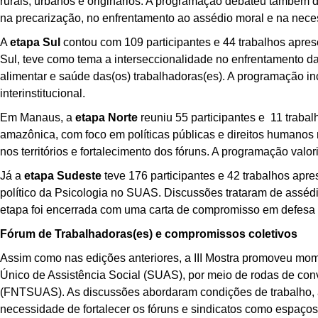
rurais, urbanos e originários. A programação debateu também
na precarização, no enfrentamento ao assédio moral e na nece
A
etapa Sul
contou com 109 participantes e 44 trabalhos apres
Sul, teve como tema a interseccionalidade no enfrentamento 
alimentar e saúde das(os) trabalhadoras(es). A programação in
interinstitucional.
Em Manaus, a
etapa Norte
reuniu 55 participantes e 11 trabal
amazônica, com foco em políticas públicas e direitos humanos no
nos territórios e fortalecimento dos fóruns. A programação valor
Já a
etapa Sudeste
teve 176 participantes e 42 trabalhos apre
político da Psicologia no SUAS. Discussões trataram de assédio 
etapa foi encerrada com uma carta de compromisso em defesa 
Fórum de Trabalhadoras(es) e compromissos coletivos
Assim como nas edições anteriores, a III Mostra promoveu mo
Único de Assistência Social (SUAS), por meio de rodas de c
(FNTSUAS). As discussões abordaram condições de trabalho, as
necessidade de fortalecer os fóruns e sindicatos como espaços