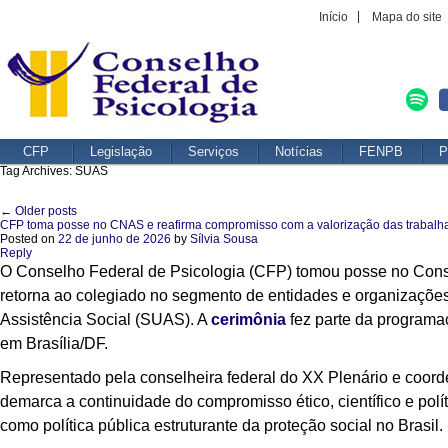
Início
Mapa do site
CFP
Legislação
Serviços
Notícias
FENPB
P
Tag Archives:
SUAS
←
Older posts
Post navigation
CFP toma posse no CNAS e reafirma compromisso com a valorização das trabalhad
Posted on
22 de junho de 2026
by
Sílvia Sousa
Reply
O Conselho Federal de Psicologia (CFP) tomou posse no Cons
retorna ao colegiado no segmento de entidades e organizações
Assistência Social (SUAS). A
cerimônia
fez parte da programa
em Brasília/DF.
Representado pela conselheira federal do XX Plenário e coo
demarca a continuidade do compromisso ético, científico e pol
como política pública estruturante da proteção social no Brasil.