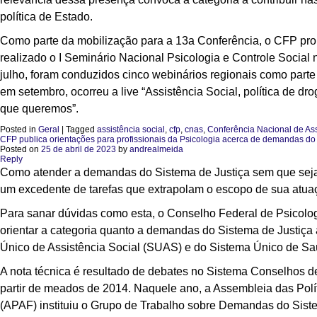
política de Estado.
Como parte da mobilização para a 13
a
Conferência, o CFP pro
realizado o I Seminário Nacional Psicologia e Controle Social
julho, foram conduzidos cinco webinários regionais como parte
em setembro, ocorreu a live “Assistência Social, política de 
que queremos”.
Posted in
Geral
|
Tagged
assistência social
,
cfp
,
cnas
,
Conferência Nacional de Ass
CFP publica orientações para profissionais da Psicologia acerca de demandas do
Posted on
25 de abril de 2023
by
andrealmeida
Reply
Como atender a demandas do Sistema de Justiça sem que seja fe
um excedente de tarefas que extrapolam o escopo de sua atua
Para sanar dúvidas como esta, o Conselho Federal de Psicolo
orientar a categoria quanto a demandas do Sistema de Justiça 
Único de Assistência Social (SUAS) e do Sistema Único de S
A nota técnica é resultado de debates no Sistema Conselhos de 
partir de meados de 2014. Naquele ano, a Assembleia das Polí
(APAF) instituiu o Grupo de Trabalho sobre Demandas do Sistema