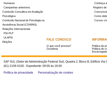
Humanos
Conheça a
Campanhas anteriores
Registro de
Comissão Consultiva em Avaliação
Concurso
Psicológica
Como obter
Comissão Nacional de Psicologia na
Cursos cr
Assistência Social (CONPAS)
Relações Internacionais
PSI-PLP
ULAPSI
FALE CONOSCO
INFORMA
Eleições
O que você precisa?
Política de p
Ouvidoria
Política de c
Encarregado
SAF SUL (Setor de Administração Federal Sul), Quadra 2, Bloco B, Edifício Via O
(61) 2109-0100 - Expediente: 09:00 às 18:00
Política de privacidade
Personalização de cookies