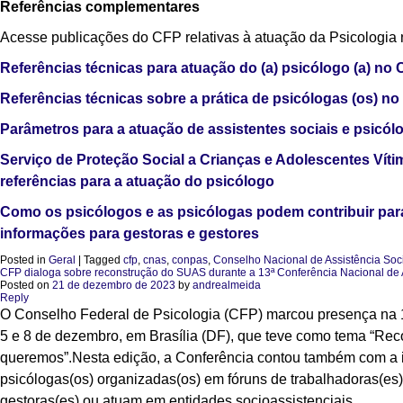
Referências complementares
Acesse publicações do CFP relativas à atuação da Psicologia n
Referências técnicas para atuação do (a) psicólogo (a) 
Referências técnicas sobre a prática de psicólogas (os) n
Parâmetros para a atuação de assistentes sociais e psicólo
Serviço de Proteção Social a Crianças e Adolescentes Víti
referências para a atuação do psicólogo
Como os psicólogos e as psicólogas podem contribuir para
informações para gestoras e gestores
Posted in
Geral
|
Tagged
cfp
,
cnas
,
conpas
,
Conselho Nacional de Assistência Soc
CFP dialoga sobre reconstrução do SUAS durante a 13ª Conferência Nacional de A
Posted on
21 de dezembro de 2023
by
andrealmeida
Reply
O Conselho Federal de Psicologia (CFP) marcou presença na 
5 e 8 de dezembro, em Brasília (DF), que teve como tema “
queremos”.Nesta edição, a Conferência contou também com a i
psicólogas(os) organizadas(os) em fóruns de trabalhadoras(es
gestoras(es) ou atuam em entidades socioassistenciais.