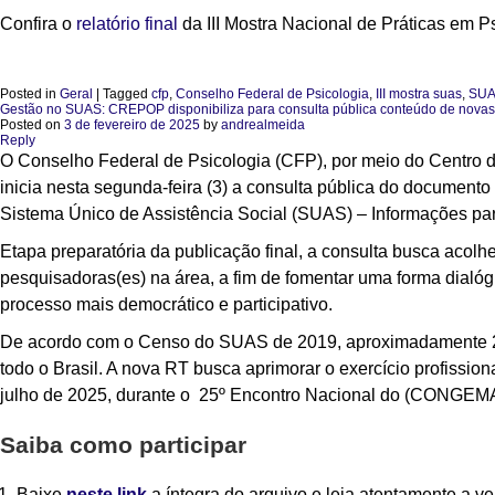
Confira o
relatório final
da III Mostra Nacional de Práticas em 
Posted in
Geral
|
Tagged
cfp
,
Conselho Federal de Psicologia
,
III mostra suas
,
SU
Gestão no SUAS: CREPOP disponibiliza para consulta pública conteúdo de novas R
Posted on
3 de fevereiro de 2025
by
andrealmeida
Reply
O Conselho Federal de Psicologia (CFP), por meio do Centro 
inicia nesta segunda-feira (3) a consulta pública do document
Sistema Único de Assistência Social (SUAS) – Informações par
Etapa preparatória da publicação final, a consulta busca acolhe
pesquisadoras(es) na área, a fim de fomentar uma forma dialógi
processo mais democrático e participativo.
De acordo com o Censo do SUAS de 2019, aproximadamente 24,8
todo o Brasil. A nova RT busca aprimorar o exercício profissio
julho de 2025, durante o 25º Encontro Nacional do (CONGEM
Saiba como participar
Baixe
neste link
a íntegra do arquivo e leia atentamente a ve