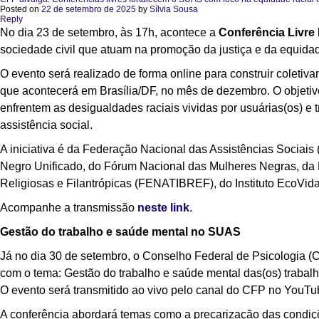
Posted on
22 de setembro de 2025
by
Sílvia Sousa
Reply
No dia 23 de setembro, às 17h, acontece a
Conferência Livr
sociedade civil que atuam na promoção da justiça e da equidad
O evento será realizado de forma online para construir coletiv
que acontecerá em Brasília/DF, no mês de dezembro. O objetivo 
enfrentem as desigualdades raciais vividas por usuárias(os) e
assistência social.
A iniciativa é da Federação Nacional das Assistências Sociai
Negro Unificado, do Fórum Nacional das Mulheres Negras, da
Religiosas e Filantrópicas (FENATIBREF), do Instituto EcoVi
Acompanhe a transmissão
neste link
.
Gestão do trabalho e saúde mental no SUAS
Já no dia 30 de setembro, o Conselho Federal de Psicologia (
com o tema: Gestão do trabalho e saúde mental das(os) trabalha
O evento será transmitido ao vivo pelo canal do CFP no YouTub
A conferência abordará temas como a precarização das condiçõ