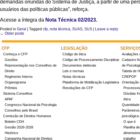
demandas oriundas do Sistema de Justiça, a partir de uma pers
usuários das políticas públicas”, reforça.
Acesse a íntegra da
Nota Técnica 02/2023
.
Posted in
Geral
|
Tagged
cfp
,
nota técnica
,
SUAS
,
SUS
|
Leave a reply
←
Older posts
Post navigation
CFP
LEGISLAÇÃO
SERVIÇO
Conheça o CFP
Código de ética
Avaliações 
Gestões
Código de Processamento Disciplinar
Cadastro Na
Representação nos Conselhos de
Documentos eleitorais
de Psicolog
Direito
Leis e normas
Tabela de H
Regimento Interno
Notas técnicas
CREPOP
Organograma
Plataforma de Mobilização Legislativa
Orientação 
Prêmios
Resoluções do CFP
Processos
Sistema Conselhos
Dúvidas fr
APAF
ética
Congresso Nacional da Psicologia
Quantidade
Conselhos pelo Brasil
Parâmetros 
Comissão de Direitos Humanos
psicológica
Boletim CDH
O que é
Gestão 2026-2028
Planilha de
Histórico
dimensiona
Campanha Nacional de Direitos
trabalho