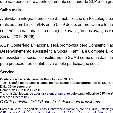
que irão percorrer o aperfeiçoamento contínuo do SUAS e a ge
Saiba mais
A atividade integra o processo de mobilização da Psicologia p
realizada em Brasília/DF, entre 6 e 9 de dezembro. Com o tema 
conferência nacional será espaço de avaliação dos avanços e 
Social (2016-2026).
A 14ª Conferência Nacional será promovida pelo Conselho Naci
Desenvolvimento e Assistência Social, Família e Combate à Fome
de assistência social, consolidando o SUAS como uma das maior
pela proteção não contributiva e pela participação social.
Serviço
Conferência Livre Nacional da Psicologia no SUAS
Tema:
Gestão do trabalho e saúde mental das(os) trabalhadoras(es) do SUAS: co
Data:
30 de setembro
Horário:
das 13h30 às 17h30
Transmissão:
Mesas de
abertura
e
encerramento
pelo canal oficial do CFP no 
Inscrições:
neste link
O CFP participa. O CFP orienta. A Psicologia transforma.
Posted in
Geral
|
Tagged
cfp
,
cnas
,
Conferência Nacional
,
conpas
,
MDS
,
Psicologi
CFP divulga: Conferências livres fortalecem o SUAS com foco na equidade racial e