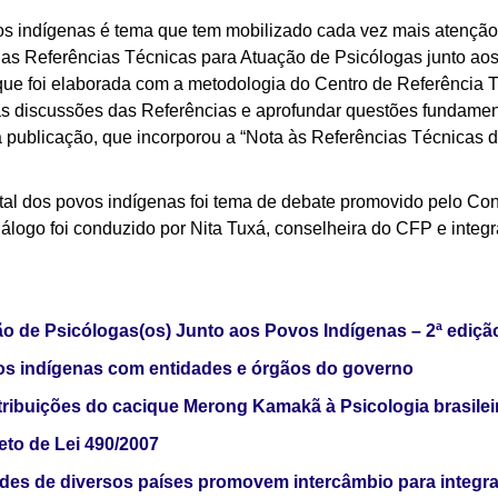
vos indígenas é tema que tem mobilizado cada vez mais atençã
as Referências Técnicas para Atuação de Psicólogas junto ao
ue foi elaborada com a metodologia do Centro de Referência T
s discussões das Referências e aprofundar questões fundame
 publicação, que incorporou a “Nota às Referências Técnicas 
tal dos povos indígenas foi tema de debate promovido pelo Co
álogo foi conduzido por Nita Tuxá, conselheira do CFP e integ
o de Psicólogas(os) Junto aos Povos Indígenas – 2ª ediçã
os indígenas com entidades e órgãos do governo
ibuições do cacique Merong Kamakã à Psicologia brasilei
eto de Lei 490/2007
es de diversos países promovem intercâmbio para integraç