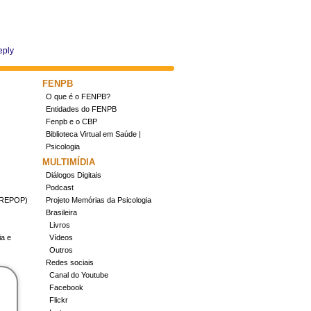
eply
FENPB
O que é o FENPB?
Entidades do FENPB
Fenpb e o CBP
Biblioteca Virtual em Saúde |
Psicologia
MULTIMÍDIA
Diálogos Digitais
Podcast
(CREPOP)
Projeto Memórias da Psicologia
Brasileira
Livros
ia e
Vídeos
Outros
Redes sociais
Canal do Youtube
Facebook
Flickr