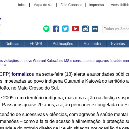
Início
Mapa do site
Fale Conosco
Imprensa
Acessibilid
Notícias
FENPB
Publicações
Multimídia
Eventos
ves violações ao povo Guarani Kaiowá no MS e consequentes agravos à saúde men
ousa
 (CFP)
formalizou
na sexta-feira (13) alerta a autoridades públi
os impetradas ao povo indígena Guarani e Kaiowá do território
 João, no Mato Grosso do Sul.
 2005 como território indígena, mas uma ação na Justiça suspe
 Passados quase 20 anos, a ação permanece congelada no Su
o cenário de sucessivas violências, com agravos à saúde menta
imensões – como a falta de acesso à alimentação, à proteção 
úde e do próprio direito de ir e vir, sitiados por ocasião da os