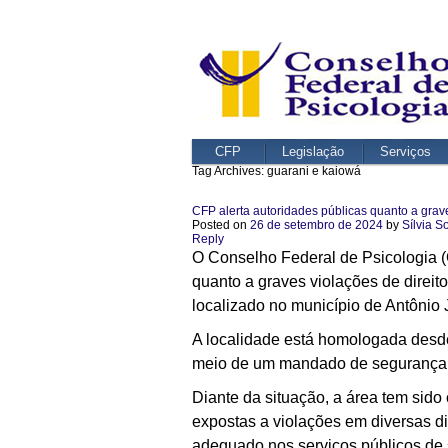
CFP
Legislação
Serviços
Tag Archives:
guarani e kaiowá
CFP alerta autoridades públicas quanto a gra
Posted on
26 de setembro de 2024
by
Sílvia S
Reply
O Conselho Federal de Psicologia
quanto a graves violações de direit
localizado no município de Antônio
A localidade está homologada desde
meio de um mandado de segurança.
Diante da situação, a área tem sid
expostas a violações em diversas d
adequado nos serviços públicos de sa