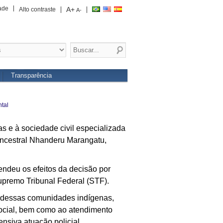
ade
A+
Alto contraste
A-
Transparência
tal
cas e à sociedade civil especializada
 ancestral Nhanderu Marangatu,
ndeu os efeitos da decisão por
premo Tribunal Federal (STF).
l dessas comunidades indígenas,
social, bem como ao atendimento
tensiva atuação policial.