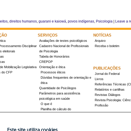
reitos
,
direitos humanos
,
guarani e kaiowá
,
povos indígenas
,
Psicologia
|
Leave a r
ÇÃO
SERVIÇOS
NOTÍCIAS
tica
Avaliações de testes psicológicos
Arquivo
Processamento Disciplinar
Cadastro Nacional de Profissionais
Receba o boletim
 eleitorais
de Psicologia
mas
Tabela de Honorários
icas
CREPOP
de Mobilização Legislativa
Orientação e ética
PUBLICAÇÕES
s do CFP
Processos éticos
Jornal do Federal
Dúvidas frequentes de orientação e
Livros
ética
Referências Técnicas 
Quantidade de Psicólogos
Relatórios e cartilhas
Parâmetros para assistência
Revistas Diálogos
psicológica em saúde
Revista Psicologia: Ciênc
O que é
Profissão
Planilha de cálculo do
dimensionamento da força de
trabalho
Conheça a resolução 17/2022
Este site utiliza cookies
Registro de Especialista