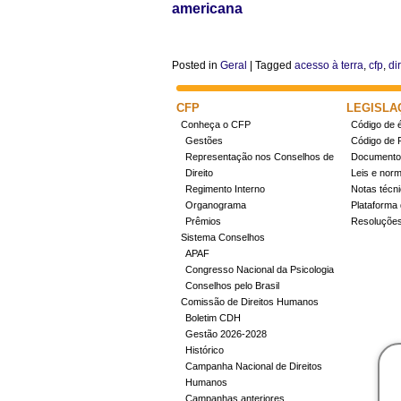
americana
Posted in
Geral
|
Tagged
acesso à terra
,
cfp
,
di
CFP
LEGISLA
Conheça o CFP
Código de é
Gestões
Código de 
Representação nos Conselhos de
Documentos
Direito
Leis e nor
Regimento Interno
Notas técn
Organograma
Plataforma 
Prêmios
Resoluçõe
Sistema Conselhos
APAF
Congresso Nacional da Psicologia
Conselhos pelo Brasil
Comissão de Direitos Humanos
Boletim CDH
Gestão 2026-2028
Histórico
Campanha Nacional de Direitos
Humanos
Campanhas anteriores