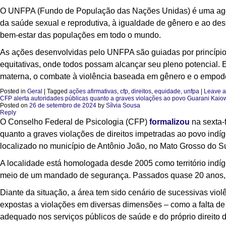
O UNFPA (Fundo de População das Nações Unidas) é uma ag
da saúde sexual e reprodutiva, à igualdade de gênero e ao des
bem-estar das populações em todo o mundo.
As ações desenvolvidas pelo UNFPA são guiadas por princípios
equitativas, onde todos possam alcançar seu pleno potencial. 
materna, o combate à violência baseada em gênero e o empod
Posted in
Geral
|
Tagged
ações afirmativas
,
cfp
,
direitos
,
equidade
,
unfpa
|
Leave a
CFP alerta autoridades públicas quanto a graves violações ao povo Guarani Kai
Posted on
26 de setembro de 2024
by
Sílvia Sousa
Reply
O Conselho Federal de Psicologia (CFP)
formalizou
na sexta-f
quanto a graves violações de direitos impetradas ao povo indí
localizado no município de Antônio João, no Mato Grosso do Su
A localidade está homologada desde 2005 como território indí
meio de um mandado de segurança. Passados quase 20 anos, 
Diante da situação, a área tem sido cenário de sucessivas vi
expostas a violações em diversas dimensões – como a falta de
adequado nos serviços públicos de saúde e do próprio direito de 