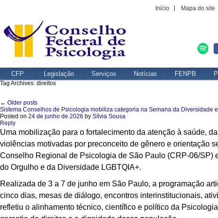
Início
Mapa do site
CFP
Legislação
Serviços
Notícias
FENPB
P
Tag Archives:
direitos
←
Older posts
Post navigation
Sistema Conselhos de Psicologia mobiliza categoria na Semana da Diversidade 
Posted on
24 de junho de 2026
by
Sílvia Sousa
Reply
Uma mobilização para o fortalecimento da atenção à saúde, da
violências motivadas por preconceito de gênero e orientação 
Conselho Regional de Psicologia de São Paulo (CRP-06/SP) e
do Orgulho e da Diversidade LGBTQIA+.
Realizada de 3 a 7 de junho em São Paulo, a programação art
cinco dias, mesas de diálogo, encontros interinstitucionais, ativ
refletiu o alinhamento técnico, científico e político da Psicol