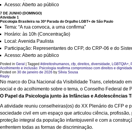
Acesso: Aberto ao público
7 DE JUNHO (DOMINGO)
Atividade 1
Psicologia Brasileira na 30ª Parada do Orgulho LGBT+ de São Paulo
Tema: “A rua convoca, a urna confirma”
Horário: às 10h (Concentração)
Local: Avenida Paulista
Participação: Representantes do CFP, do CRP-06 e do Sist
Acesso: Aberto ao público
Posted in
Geral
|
Tagged
#direitoshumanos
,
cfp
,
direitos
,
diversidade
,
LGBTQIA+
,
Acolhimento e inclusão: Psicologia reafirma compromisso com direitos e dignidad
Posted on
30 de janeiro de 2026
by
Sílvia Sousa
Reply
No marco do Dia Nacional da Visibilidade Trans, celebrado em 29
social e do acolhimento sobre o tema, o Conselho Federal de Ps
O Papel da Psicologia junto às Infâncias e Adolescências 
A atividade reuniu conselheiras(os) do XX Plenário do CFP e pr
sociedade civil em um espaço que articulou ciência, profissão,
proteção integral da população infantojuvenil e com a constru
enfrentem todas as formas de discriminação.