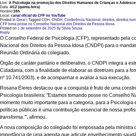
Live:
A Psicologia na promoção dos Direitos Humanos de Crianças e Adolesce
Data:
4/12 (quinta-feira)
Horário:
16h
Local:
canal oficial do CFP no YouTube
Posted in
Geral
|
Tagged
CDH
,
CNDH
,
Conferência Nacional
,
direitos
,
direitos hu
CFP toma posse no Conselho Nacional dos Direitos da Pessoa Idosa
Posted on
1 de setembro de 2025
by
Sílvia Sousa
Reply
O Conselho Federal de Psicologia (CFP), representado pela c
Nacional dos Direitos da Pessoa Idosa (CNDPI) para o mandat
Reunião Ordinária do colegiado.
Órgão de caráter paritário e deliberativo, o CNDPI integra a es
Cidadania, com a finalidade de elaborar as diretrizes para a f
nº 10.741/2003), e de acompanhar e avaliar a sua execução.
Rosana Éleres destacou que a conquista é fruto de uma constr
Psicologia brasileira: “Estamos tomando posse no Conselho Na
momento muito importante para a categoria, para a Psicologi
políticas públicas é uma contribuição essencial de nossa profiss
transforma.’
”, afirmou.
A nova composição do colegiado foi empossada pela ministra d
importância de uma agenda que articule envelhecimento saudáve