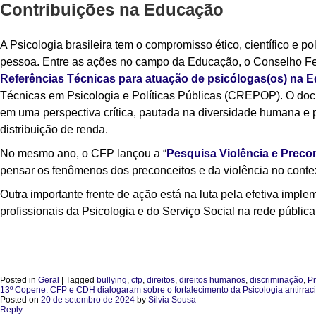
Contribuições na Educação
A Psicologia brasileira tem o compromisso ético, científico e p
pessoa. Entre as ações no campo da Educação, o Conselho Fed
Referências Técnicas para atuação de psicólogas(os) na 
Técnicas em Psicologia e Políticas Públicas (CREPOP). O do
em uma perspectiva crítica, pautada na diversidade humana e 
distribuição de renda.
No mesmo ano, o CFP lançou a “
Pesquisa Violência e Preco
pensar os fenômenos dos preconceitos e da violência no context
Outra importante frente de ação está na luta pela efetiva impl
profissionais da Psicologia e do Serviço Social na rede públic
Posted in
Geral
|
Tagged
bullying
,
cfp
,
direitos
,
direitos humanos
,
discriminação
,
Pr
13º Copene: CFP e CDH dialogaram sobre o fortalecimento da Psicologia antirraci
Posted on
20 de setembro de 2024
by
Sílvia Sousa
Reply