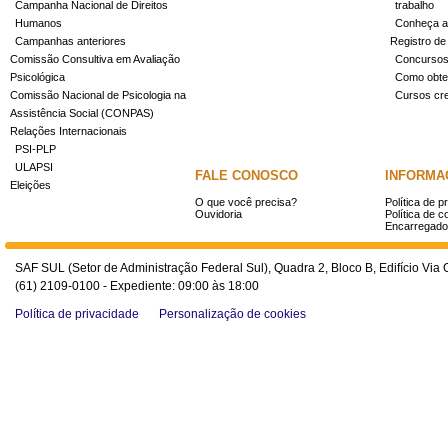
Campanha Nacional de Direitos
trabalho
Humanos
Conheça a
Campanhas anteriores
Registro de
Comissão Consultiva em Avaliação
Concurso
Psicológica
Como obter
Comissão Nacional de Psicologia na
Cursos cr
Assistência Social (CONPAS)
Relações Internacionais
PSI-PLP
ULAPSI
FALE CONOSCO
INFORMA
Eleições
O que você precisa?
Política de p
Ouvidoria
Política de c
Encarregado
SAF SUL (Setor de Administração Federal Sul), Quadra 2, Bloco B, Edifício Via O
(61) 2109-0100 - Expediente: 09:00 às 18:00
Política de privacidade
Personalização de cookies