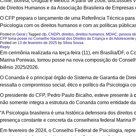
Chile, Bolívia, Uruguai e México. A partir de 2008, discussõe
de Direitos Humanos e da Associação Brasileira de Empresas
O CFP prepara o lançamento de uma Referência Técnica para 
Psicologia com os direitos humanos e com as políticas pública
Posted in
Geral
|
Tagged
cfp
,
CNDPI
,
direitos
,
direitos humanos
,
MDHC
,
pessoa id
CFP toma posse no Conselho Nacional dos Direitos da Criança e do Adolescente 
Posted on
13 de fevereiro de 2025
by
Sílvia Sousa
Reply
Em cerimônia realizada na terça-feira (11), em Brasília/DF, o 
Marina Poniwas, tomou posse na nova composição do Conselho
biênio 2025/2026.
O Conanda é o principal órgão do Sistema de Garantia de Direi
ressalta o compromisso social, ético e político da Psicologia 
O presidente do CFP, Pedro Paulo Bicalho, esteve presente à
não somente integra a estrutura do Conanda como entidade da 
“A Psicologia brasileira é uma histórica defensora dos direito
presença constante e concreta da conselheira federal Marina 
Em fevereiro de 2024, o Conselho Federal de Psicologia, rep