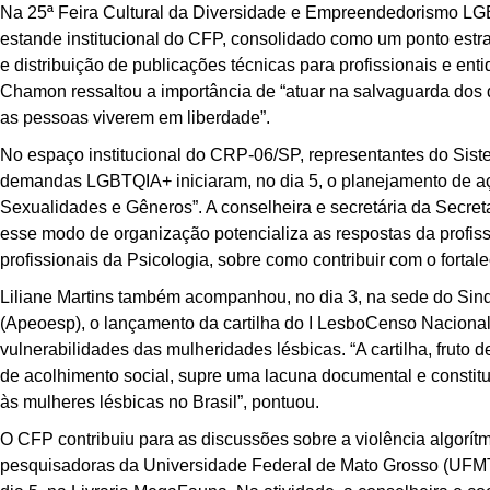
Na 25ª Feira Cultural da Diversidade e Empreendedorismo LGB
estande institucional do CFP, consolidado como um ponto estr
e distribuição de publicações técnicas para profissionais e ent
Chamon ressaltou a importância de “atuar na salvaguarda dos d
as pessoas viverem em liberdade”.
No espaço institucional do CRP-06/SP, representantes do Si
demandas LGBTQIA+ iniciaram, no dia 5, o planejamento de açõ
Sexualidades e Gêneros”. A conselheira e secretária da Secreta
esse modo de organização potencializa as respostas da profis
profissionais da Psicologia, sobre como contribuir com o for
Liliane Martins também acompanhou, no dia 3, na sede do Sind
(Apeoesp), o lançamento da cartilha do I LesboCenso Nacional
vulnerabilidades das mulheridades lésbicas. “A cartilha, frut
de acolhimento social, supre uma lacuna documental e constitu
às mulheres lésbicas no Brasil”, pontuou.
O CFP contribuiu para as discussões sobre a violência algorít
pesquisadoras da Universidade Federal de Mato Grosso (UFMT)