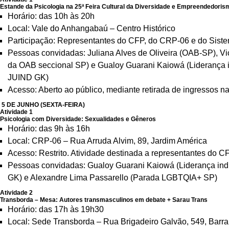
Estande da Psicologia na 25ª Feira Cultural da Diversidade e Empreendedori
Horário: das 10h às 20h
Local: Vale do Anhangabaú – Centro Histórico
Participação: Representantes do CFP, do CRP-06 e do Sist
Pessoas convidadas: Juliana Alves de Oliveira (OAB-SP), V
da OAB seccional SP) e Gualoy Guarani Kaiowá (Liderança 
JUIND GK)
Acesso: Aberto ao público, mediante retirada de ingressos n
5 DE JUNHO (SEXTA-FEIRA)
Atividade 1
Psicologia com Diversidade: Sexualidades e Gêneros
Horário: das 9h às 16h
Local: CRP-06 – Rua Arruda Alvim, 89, Jardim América
Acesso: Restrito. Atividade destinada a representantes do
Pessoas convidadas: Gualoy Guarani Kaiowá (Liderança ind
GK) e Alexandre Lima Passarello (Parada LGBTQIA+ SP)
Atividade 2
Transborda – Mesa: Autores transmasculinos em debate + Sarau Trans
Horário: das 17h às 19h30
Local: Sede Transborda – Rua Brigadeiro Galvão, 549, Barr