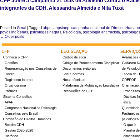
CFP adere à campanha 21 Dias de Ativismo Contra o Racism
integrantes da CDH, Alessandra Almeida e Nita Tuxá
Posted in
Geral
|
Tagged
abpn
,
anpsinep
,
campanha nacional de Direitos Humano
povos indígenas
,
psicologas negras
,
Psicologia
,
psicologia antirracista
,
psicologo
←
Older posts
Post navigation
CFP
LEGISLAÇÃO
SERVIÇO
Conheça o CFP
Código de ética
Avaliações 
Gestões
Código de Processamento Disciplinar
Cadastro Na
Representação nos Conselhos de
Documentos eleitorais
de Psicolog
Direito
Leis e normas
Tabela de H
Regimento Interno
Notas técnicas
CREPOP
Organograma
Plataforma de Mobilização Legislativa
Orientação 
Prêmios
Resoluções do CFP
Processos
Sistema Conselhos
Dúvidas fr
APAF
ética
Congresso Nacional da Psicologia
Quantidade
Conselhos pelo Brasil
Parâmetros 
Comissão de Direitos Humanos
psicológica
Boletim CDH
O que é
Gestão 2026-2028
Planilha de
Histórico
dimensiona