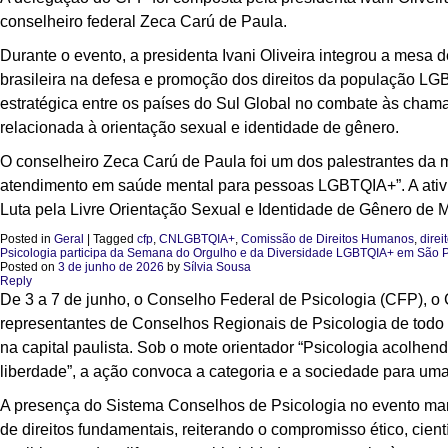
conselheiro federal Zeca Carú de Paula.
Durante o evento, a presidenta Ivani Oliveira integrou a mesa
brasileira na defesa e promoção dos direitos da população LG
estratégica entre os países do Sul Global no combate às chama
relacionada à orientação sexual e identidade de gênero.
O conselheiro Zeca Carú de Paula foi um dos palestrantes da 
atendimento em saúde mental para pessoas LGBTQIA+”. A ativid
Luta pela Livre Orientação Sexual e Identidade de Gênero de
Posted in
Geral
|
Tagged
cfp
,
CNLGBTQIA+
,
Comissão de Direitos Humanos
,
direi
Psicologia participa da Semana do Orgulho e da Diversidade LGBTQIA+ em São 
Posted on
3 de junho de 2026
by
Sílvia Sousa
Reply
De 3 a 7 de junho, o Conselho Federal de Psicologia (CFP), 
representantes de Conselhos Regionais de Psicologia de tod
na capital paulista. Sob o mote orientador “Psicologia acolhen
liberdade”, a ação convoca a categoria e a sociedade para uma
A presença do Sistema Conselhos de Psicologia no evento mar
de direitos fundamentais, reiterando o compromisso ético, cient