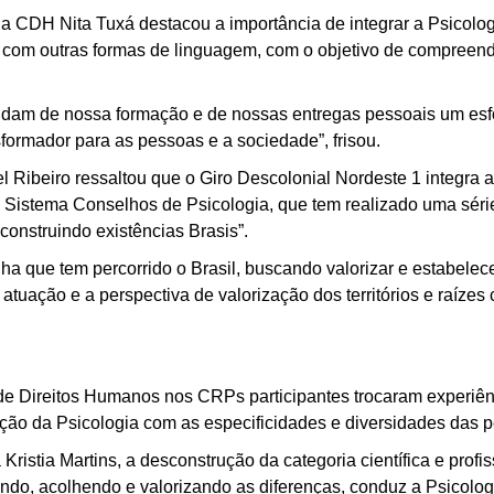
da CDH Nita Tuxá destacou a importância de integrar a Psicolo
a com outras formas de linguagem, com o objetivo de compreend
dam de nossa formação e de nossas entregas pessoais um esfor
nsformador para as pessoas e a sociedade”, frisou.
Ribeiro ressaltou que o Giro Descolonial Nordeste 1 integra
Sistema Conselhos de Psicologia, que tem realizado uma séri
econstruindo existências Brasis”.
a que tem percorrido o Brasil, buscando valorizar e estabelece
atuação e a perspectiva de valorização dos territórios e raízes 
e Direitos Humanos nos CRPs participantes trocaram experiênc
ação da Psicologia com as especificidades e diversidades das 
ristia Martins, a desconstrução da categoria científica e profis
ndo, acolhendo e valorizando as diferenças, conduz a Psicologi