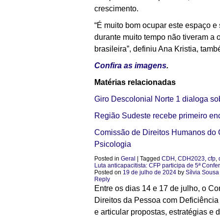
crescimento.
“É muito bom ocupar este espaço e 
durante muito tempo não tiveram a 
brasileira”, definiu Ana Kristia, 
Confira as imagens
.
Matérias relacionadas
Giro Descolonial Norte 1 dialoga so
Região Sudeste recebe primeiro en
Comissão de Direitos Humanos do C
Psicologia
Posted in
Geral
|
Tagged
CDH
,
CDH2023
,
cfp
,
Luta anticapacitista: CFP participa de 5ª Con
Posted on
19 de julho de 2024
by
Sílvia Sousa
Reply
Entre os dias 14 e 17 de julho, o C
Direitos da Pessoa com Deficiência 
e articular propostas, estratégias e