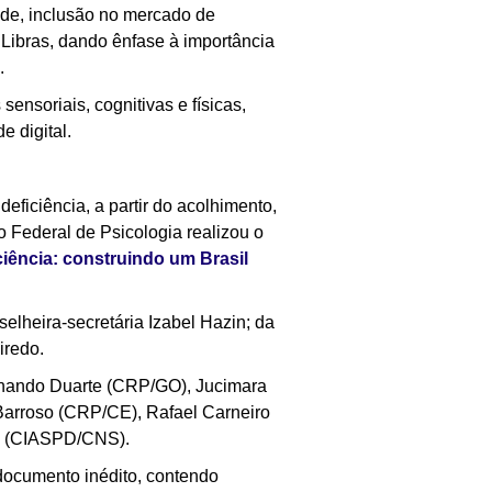
dade, inclusão no mercado de
 Libras, dando ênfase à importância
.
ensoriais, cognitivas e físicas,
 digital.
eficiência, a partir do acolhimento,
o Federal de Psicologia realizou o
iência: construindo um Brasil
elheira-secretária Izabel Hazin; da
iredo.
rnando Duarte (CRP/GO), Jucimara
arroso (CRP/CE), Rafael Carneiro
s (CIASPD/CNS).
documento inédito, contendo