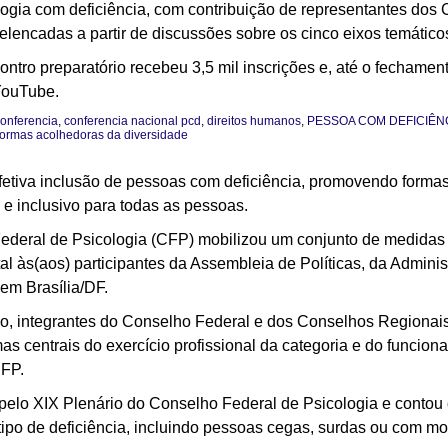
ologia com deficiência, com contribuição de representantes dos
elencadas a partir de discussões sobre os cinco eixos temático
ntro preparatório recebeu 3,5 mil inscrições e, até o fechamento
YouTube.
onferencia
,
conferencia nacional pcd
,
direitos humanos
,
PESSOA COM DEFICIÊN
 formas acolhedoras da diversidade
fetiva inclusão de pessoas com deficiência, promovendo forma
e inclusivo para todas as pessoas.
ederal de Psicologia (CFP) mobilizou um conjunto de medidas p
ntal às(aos) participantes da Assembleia de Políticas, da Admin
 em Brasília/DF.
o, integrantes do Conselho Federal e dos Conselhos Regionais
emas centrais do exercício profissional da categoria e do funcion
CFP.
 pelo XIX Plenário do Conselho Federal de Psicologia e contou
po de deficiência, incluindo pessoas cegas, surdas ou com mob