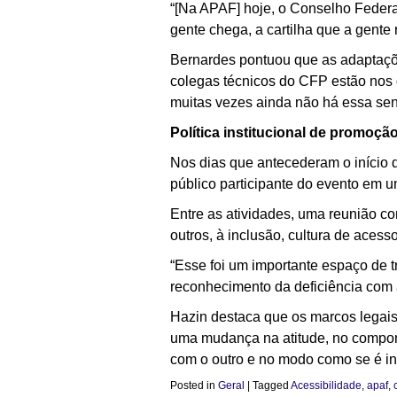
“[Na APAF] hoje, o Conselho Federa
gente chega, a cartilha que a gente
Bernardes pontuou que as adaptaçõe
colegas técnicos do CFP estão nos d
muitas vezes ainda não há essa sens
Política institucional de promoçã
Nos dias que antecederam o início d
público participante do evento em 
Entre as atividades, uma reunião co
outros, à inclusão, cultura de aces
“Esse foi um importante espaço de 
reconhecimento da deficiência com a
Hazin destaca que os marcos legais
uma mudança na atitude, no comporta
com o outro e no modo como se é in
Posted in
Geral
|
Tagged
Acessibilidade
,
apaf
,