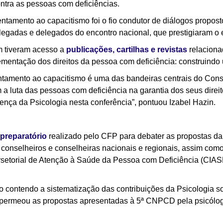
ontra as pessoas com deficiências.
entamento ao capacitismo foi o fio condutor de diálogos propost
elegadas e delegados do encontro nacional, que prestigiaram o
m tiveram acesso a
publicações, cartilhas e revistas
relaciona
lementação dos direitos da pessoa com deficiência: construindo 
entamento ao capacitismo é uma das bandeiras centrais do Cons
a luta das pessoas com deficiência na garantia dos seus direi
ença da Psicologia nesta conferência”, pontuou Izabel Hazin.
preparatório
realizado pelo CFP para debater as propostas da 
s conselheiros e conselheiras nacionais e regionais, assim com
rsetorial de Atenção à Saúde da Pessoa com Deficiência (CIA
contendo a sistematização das contribuições da Psicologia sob
 permeou as propostas apresentadas à 5ª CNPCD pela psicól