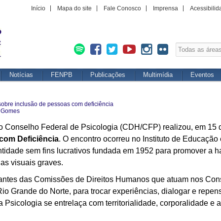
Início
Mapa do site
Fale Conosco
Imprensa
Acessibilid
Notícias
FENPB
Publicações
Multimídia
Eventos
sobre inclusão de pessoas com deficiência
 Gomes
 Conselho Federal de Psicologia (CDH/CFP) realizou, em 15 d
com Deficiência
. O encontro ocorreu no Instituto de Educação
idade sem fins lucrativos fundada em 1952 para promover a hab
as visuais graves.
ntantes das Comissões de Direitos Humanos que atuam nos Con
o Grande do Norte, para trocar experiências, dialogar e repensa
a Psicologia se entrelaça com territorialidade, corporalidade e