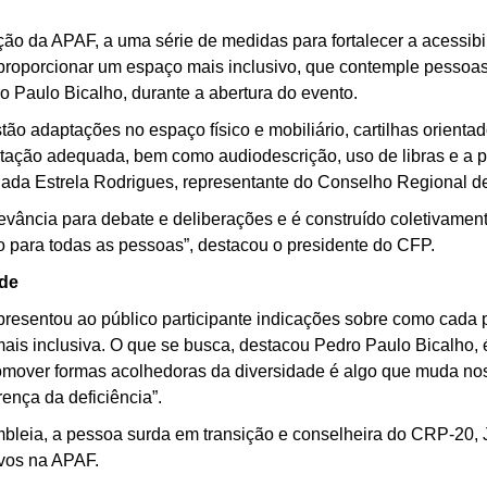
ção da APAF, a uma série de medidas para fortalecer a acessib
proporcionar um espaço mais inclusivo, que contemple pessoas 
 Paulo Bicalho, durante a abertura do evento.
o adaptações no espaço físico e mobiliário, cartilhas orienta
ntação adequada, bem como audiodescrição, uso de libras e a
egada Estrela Rodrigues, representante do Conselho Regional d
vância para debate e deliberações e é construído coletivament
o para todas as pessoas”, destacou o presidente do CFP.
ade
presentou ao público participante indicações sobre como cada 
ais inclusiva. O que se busca, destacou Pedro Paulo Bicalho, 
romover formas acolhedoras da diversidade é algo que muda no
ença da deficiência”.
bleia, a pessoa surda em transição e conselheira do CRP-20, 
ivos na APAF.