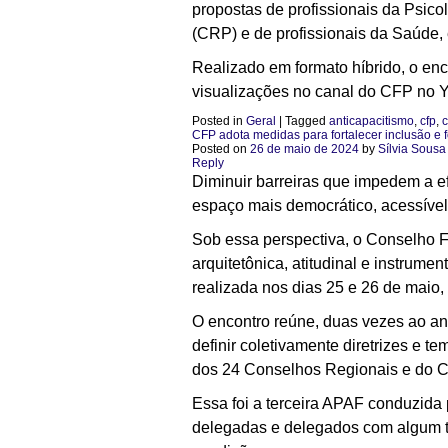
propostas de profissionais da Psic
(CRP) e de profissionais da Saúde, 
Realizado em formato híbrido, o enco
visualizações no canal do CFP no 
Posted in
Geral
|
Tagged
anticapacitismo
,
cfp
,
c
CFP adota medidas para fortalecer inclusão e
Posted on
26 de maio de 2024
by
Sílvia Sousa
Reply
Diminuir barreiras que impedem a e
espaço mais democrático, acessível 
Sob essa perspectiva, o Conselho F
arquitetônica, atitudinal e instrume
realizada nos dias 25 e 26 de maio,
O encontro reúne, duas vezes ao an
definir coletivamente diretrizes e t
dos 24 Conselhos Regionais e do 
Essa foi a terceira APAF conduzida
delegadas e delegados com algum ti