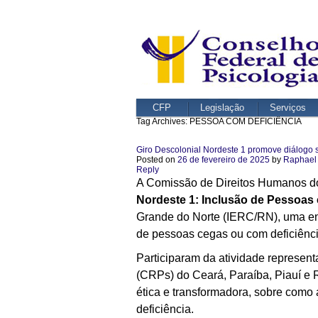
CFP
Legislação
Serviços
Tag Archives:
PESSOA COM DEFICIÊNCIA
Giro Descolonial Nordeste 1 promove diálogo 
Posted on
26 de fevereiro de 2025
by
Raphael
Reply
A Comissão de Direitos Humanos do
Nordeste 1: Inclusão de Pessoas 
Grande do Norte (IERC/RN), uma ent
de pessoas cegas ou com deficiênci
Participaram da atividade represe
(CRPs) do Ceará, Paraíba, Piauí e Ri
ética e transformadora, sobre como 
deficiência.