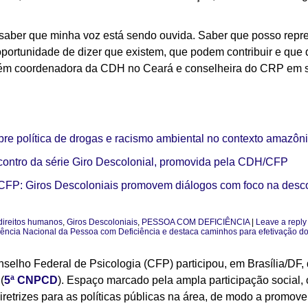
saber que minha voz está sendo ouvida. Saber que posso repr
oportunidade de dizer que existem, que podem contribuir e que
também coordenadora da CDH no Ceará e conselheira do CRP em 
bre política de drogas e racismo ambiental no contexto amazôn
contro da série Giro Descolonial, promovida pela CDH/CFP
FP: Giros Descoloniais promovem diálogos com foco na descol
direitos humanos
,
Giros Descoloniais
,
PESSOA COM DEFICIÊNCIA
|
Leave a reply
ferência Nacional da Pessoa com Deficiência e destaca caminhos para efetivação d
onselho Federal de Psicologia (CFP) participou, em Brasília/DF
(
5ª CNPCD
). Espaço marcado pela ampla participação social, 
 diretrizes para as políticas públicas na área, de modo a promove