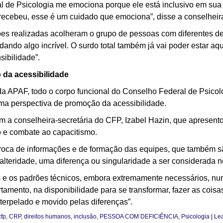
l de Psicologia me emociona porque ele está inclusivo em sua
 recebeu, esse é um cuidado que emociona”, disse a conselheir
s realizadas acolheram o grupo de pessoas com diferentes def
ando algo incrível. O surdo total também já vai poder estar aqu
ibilidade”.
o da acessibilidade
a APAF, todo o corpo funcional do Conselho Federal de Psicolog
uma perspectiva de promoção da acessibilidade.
m a conselheira-secretária do CFP, Izabel Hazin, que apresento
so e combate ao capacitismo.
troca de informações e de formação das equipes, que também sã
lteridade, uma diferença ou singularidade a ser considerada no
 e os padrões técnicos, embora extremamente necessários, nunc
mento, na disponibilidade para se transformar, fazer as coisas
terpelado e movido pelas diferenças”.
cfp
,
CRP
,
direitos humanos
,
inclusão
,
PESSOA COM DEFICIÊNCIA
,
Psicologia
|
Lea