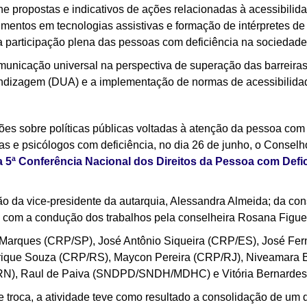
ne propostas e indicativos de ações relacionadas à acessibili
timentos em tecnologias assistivas e formação de intérpretes de
a participação plena das pessoas com deficiência na sociedade
unicação universal na perspectiva de superação das barreiras s
dizagem (DUA) e a implementação de normas de acessibilidade
ções sobre políticas públicas voltadas à atenção da pessoa com d
as e psicólogos com deficiência, no dia 26 de junho, o Conselh
a 5ª Conferência Nacional dos Direitos da Pessoa com Defic
ão da vice-presidente da autarquia, Alessandra Almeida; da cons
, com a condução dos trabalhos pela conselheira Rosana Figue
Marques (CRP/SP), José Antônio Siqueira (CRP/ES), José Fe
ique Souza (CRP/RS), Maycon Pereira (CRP/RJ), Niveamara B
/RN), Raul de Paiva (SNDPD/SNDH/MDHC) e Vitória Bernarde
 troca, a atividade teve como resultado a consolidação de um 