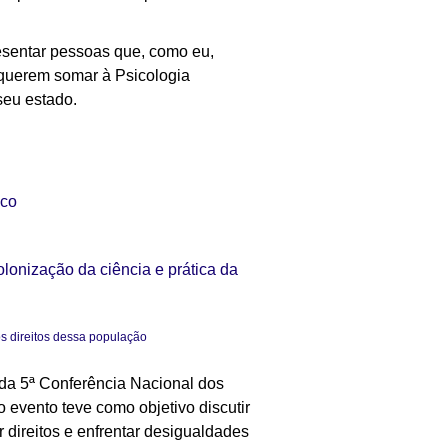
esentar pessoas que, como eu,
 querem somar à Psicologia
seu estado.
ico
onização da ciência e prática da
os direitos dessa população
, da 5ª Conferência Nacional dos
o evento teve como objetivo discutir
r direitos e enfrentar desigualdades