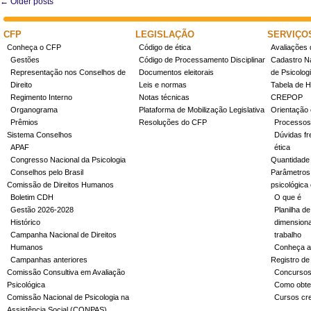
←
Older posts
Post navigation
CFP
LEGISLAÇÃO
SERVIÇO
Conheça o CFP
Código de ética
Avaliações 
Gestões
Código de Processamento Disciplinar
Cadastro Na
Representação nos Conselhos de
Documentos eleitorais
de Psicolog
Direito
Leis e normas
Tabela de H
Regimento Interno
Notas técnicas
CREPOP
Organograma
Plataforma de Mobilização Legislativa
Orientação 
Prêmios
Resoluções do CFP
Processos
Sistema Conselhos
Dúvidas fr
APAF
ética
Congresso Nacional da Psicologia
Quantidade
Conselhos pelo Brasil
Parâmetros 
Comissão de Direitos Humanos
psicológica
Boletim CDH
O que é
Gestão 2026-2028
Planilha de
Histórico
dimensiona
Campanha Nacional de Direitos
trabalho
Humanos
Conheça a
Campanhas anteriores
Registro de
Comissão Consultiva em Avaliação
Concurso
Psicológica
Como obter
Comissão Nacional de Psicologia na
Cursos cr
Assistência Social (CONPAS)