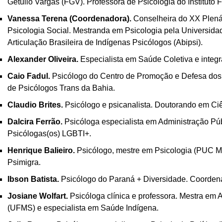
Getúlio Vargas (FGV). Professora de Psicologia do Instituto 
Vanessa Terena (Coordenadora).
Conselheira do XX Plená
Psicologia Social. Mestranda em Psicologia pela Universid
Articulação Brasileira de Indígenas Psicólogos (Abipsi).
Alexander Oliveira.
Especialista em Saúde Coletiva e integ
Caio Fadul.
Psicólogo do Centro de Promoção e Defesa dos 
de Psicólogos Trans da Bahia.
Claudio Brites.
Psicólogo e psicanalista. Doutorando em Ci
Dalcira Ferrão.
Psicóloga especialista em Administração Púb
Psicólogas(os) LGBTI+.
Henrique Balieiro.
Psicólogo, mestre em Psicologia (PUC Mi
Psimigra.
Ibson Batista.
Psicólogo do Paraná + Diversidade. Coorden
Josiane Wolfart.
Psicóloga clínica e professora. Mestra em 
(UFMS) e especialista em Saúde Indígena.