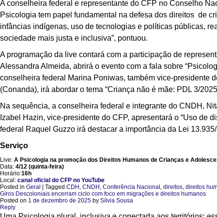
A conselheira federal e representante do CFP no Conselho Na
Psicologia tem papel fundamental na defesa dos direitos de cr
infâncias indígenas, uso de tecnologias e políticas públicas,
sociedade mais justa e inclusiva”, pontuou.
A programação da live contará com a participação de represent
Alessandra Almeida, abrirá o evento com a fala sobre “Psicologi
conselheira federal Marina Poniwas, também vice-presidente d
(Conanda), irá abordar o tema “Criança não é mãe: PDL 3/20
Na sequência, a conselheira federal e integrante do CNDH, Nita 
Izabel Hazin, vice-presidente do CFP, apresentará o “Uso de dis
federal Raquel Guzzo irá destacar a importância da Lei 13.935/
Serviço
Live:
A Psicologia na promoção dos Direitos Humanos de Crianças e Adolesce
Data:
4/12 (quinta-feira)
Horário:
16h
Local:
canal oficial do CFP no YouTube
Posted in
Geral
|
Tagged
CDH
,
CNDH
,
Conferência Nacional
,
direitos
,
direitos hu
Giros Descoloniais encerram ciclo com foco em migrações e direitos humanos
Posted on
1 de dezembro de 2025
by
Sílvia Sousa
Reply
Uma Psicologia plural, inclusiva e conectada aos territórios: