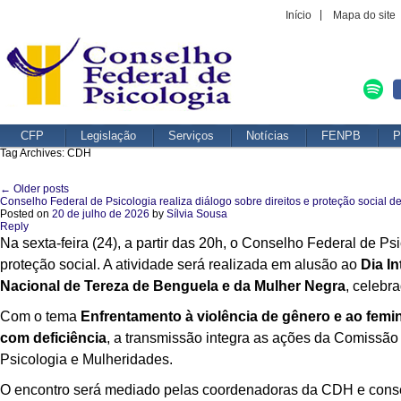
Início
Mapa do site
CFP
Legislação
Serviços
Notícias
FENPB
P
Tag Archives:
CDH
←
Older posts
Post navigation
Conselho Federal de Psicologia realiza diálogo sobre direitos e proteção social 
Posted on
20 de julho de 2026
by
Sílvia Sousa
Reply
Na sexta-feira (24), a partir das 20h, o Conselho Federal de Ps
proteção social. A atividade será realizada em alusão ao
Dia I
Nacional de Tereza de Benguela e da Mulher Negra
, celebr
Com o tema
Enfrentamento à violência de gênero e ao femi
com deficiência
, a transmissão integra as ações da Comissã
Psicologia e Mulheridades.
O encontro será mediado pelas coordenadoras da CDH e conse