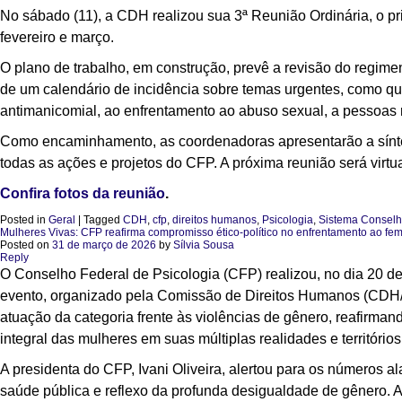
No sábado (11), a CDH realizou sua 3ª Reunião Ordinária, o pr
fevereiro e março.
O plano de trabalho, em construção, prevê a revisão do regime
de um calendário de incidência sobre temas urgentes, como qu
antimanicomial, ao enfrentamento ao abuso sexual, a pessoas 
Como encaminhamento, as coordenadoras apresentarão a síntese
todas as ações e projetos do CFP. A próxima reunião será virtual
Confira fotos da reunião
.
Posted in
Geral
|
Tagged
CDH
,
cfp
,
direitos humanos
,
Psicologia
,
Sistema Conselh
Mulheres Vivas: CFP reafirma compromisso ético-político no enfrentamento ao fem
Posted on
31 de março de 2026
by
Sílvia Sousa
Reply
O Conselho Federal de Psicologia (CFP) realizou, no dia 20 de
evento, organizado pela Comissão de Direitos Humanos (CDH/C
atuação da categoria frente às violências de gênero, reafirman
integral das mulheres em suas múltiplas realidades e territórios
A presidenta do CFP, Ivani Oliveira, alertou para os números 
saúde pública e reflexo da profunda desigualdade de gênero. A