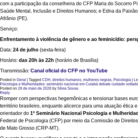
com a participação da conselheira do CFP Maria do Socorro Pi
Saúde Mental, Inclusão e Direitos Humanos; e Edna da Paixão
Afrânio (PE).
Serviço:
Enfrentamento à violência de gênero e ao feminicídio: per
Data:
24 de julho
(sexta-feira)
Horário:
das 20h às 22h
(horário de Brasília)
Transmissão:
Canal oficial do CFP no YouTube
Posted in
Geral
|
Tagged
CDH
,
direitos humanos
,
mulheres negras
,
Psicologia
|
Le
Psicologia e Mulheridades: seminário nacional em Cuiabá debate cuidado voltado 
Posted on
28 de maio de 2026
by
Sílvia Sousa
Reply
Romper com perspectivas hegemônicas e tensionar bases euroc
território brasileiro, enquanto alicerce para uma atuação ética 
orientador do
1º Seminário Nacional Psicologia e Mulherida
Federal de Psicologia (CFP) por meio da Comissão de Direit
de Mato Grosso (CRP-MT).