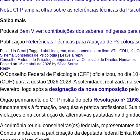
Nota: CFP amplia olhar sobre as referências técnicas da Psico
Saiba mais
Podcast
Bem Viver: contribuições dos saberes indígenas para 
Publicação
Referências Técnicas para Atuação de Psicólogas(
Posted in
Geral
|
Tagged
abril indígena
,
acampamento terra livre
,
ATL
,
CDH
,
cfp
,
C
Sistema Conselhos de Psicologia
|
Leave a reply
Conselho Federal de Psicologia empossa nova Comissão de Direitos Humanos
Posted on
16 de abril de 2026
by
Sílvia Sousa
Reply
O Conselho Federal de Psicologia (CFP) oficializou, no dia 10
(CDH) para a gestão 2026-2028. A solenidade, realizada na se
fevereiro, logo após a
designação da nova composição
pelo 
Órgão permanente do CFP instituído pela
Resolução nº 11/98
fundamentais à formação, pesquisa e prática profissional. Sua 
violações e na construção de alternativas pautadas na dignid
A cerimônia reuniu conselheiras(os) federais, representantes 
Contou ainda com a participação da deputada federal Erika 