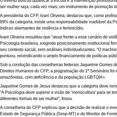
O evento buscou qualificar a escuta e a intervenção profission
ser mulher seja, cada vez mais, um instrumento de promoção da 
A presidenta do CFP, Ivani Oliveira, destacou que, como profi
89% da categoria, existe uma responsabilidade inadiável da P
índices alarmantes de violência e feminicídio.
Ivani Oliveira ressaltou que “atuar frente a esse cenário de viol
Psicologia brasileira, exigindo posicionamento institucional f
seu contexto social, sem análises individualizantes. “O mach
pontuou, reivindicando o amplo financiamento de políticas púb
Sob a condução das conselheiras federais Jaqueline Gomes d
Direitos Humanos do CFP, a programação do 1º Seminário foi es
amazônidas, com deficiência e da população LGBTQIA+.
Jaqueline Gomes de Jesus destacou que a categoria deve rompe
“A Psicologia deve superar a visão de ‘monocultura’ para se tor
diferentes formas de ser mulher”, frisou.
A conselheira do CFP explicou que a decisão de realizar o ev
Estado de Segurança Pública (Sesp-MT) e do Monitor de Femin