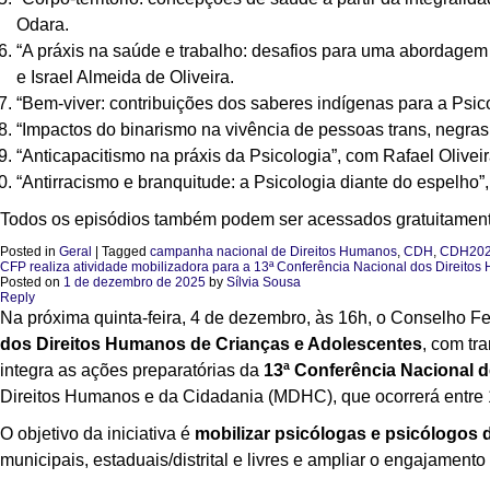
Odara.
“A práxis na saúde e trabalho: desafios para uma abordagem
e Israel Almeida de Oliveira.
“Bem-viver: contribuições dos saberes indígenas para a Psi
“Impactos do binarismo na vivência de pessoas trans, negras 
“Anticapacitismo na práxis da Psicologia”, com Rafael Olive
“Antirracismo e branquitude: a Psicologia diante do espelho
Todos os episódios também podem ser acessados gratuitamente
Posted in
Geral
|
Tagged
campanha nacional de Direitos Humanos
,
CDH
,
CDH20
CFP realiza atividade mobilizadora para a 13ª Conferência Nacional dos Direitos
Posted on
1 de dezembro de 2025
by
Sílvia Sousa
Reply
Na próxima quinta-feira, 4 de dezembro, às 16h, o Conselho F
dos Direitos Humanos de Crianças e Adolescentes
, com tr
integra as ações preparatórias da
13ª Conferência Nacional 
Direitos Humanos e da Cidadania (MDHC), que ocorrerá entre 
O objetivo da iniciativa é
mobilizar psicólogas e psicólogos 
municipais, estaduais/distrital e livres e ampliar o engajament