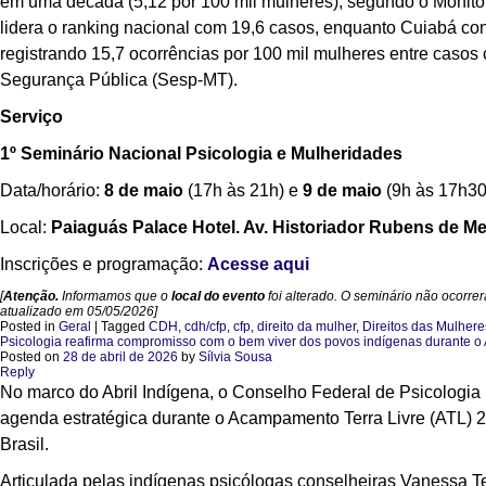
em uma década (5,12 por 100 mil mulheres), segundo o Monito
lidera o ranking nacional com 19,6 casos, enquanto Cuiabá con
registrando 15,7 ocorrências por 100 mil mulheres entre casos
Segurança Pública (Sesp-MT).
Serviço
1º Seminário Nacional Psicologia e Mulheridades
Data/horário:
8 de maio
(17h às 21h) e
9 de maio
(9h às 17h30
Local:
Paiaguás Palace Hotel. Av. Historiador Rubens de 
Inscrições e programação:
Acesse aqui
[
Atenção.
Informamos que o
local do evento
foi alterado. O seminário não ocorr
atualizado em 05/05/2026]
Posted in
Geral
|
Tagged
CDH
,
cdh/cfp
,
cfp
,
direito da mulher
,
Direitos das Mulhere
Psicologia reafirma compromisso com o bem viver dos povos indígenas durante 
Posted on
28 de abril de 2026
by
Sílvia Sousa
Reply
No marco do Abril Indígena, o Conselho Federal de Psicologia 
agenda estratégica durante o Acampamento Terra Livre (ATL) 
Brasil.
Articulada pelas indígenas psicólogas conselheiras Vanessa T