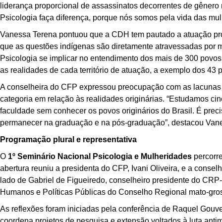
liderança proporcional de assassinatos decorrentes de gênero
Psicologia faça diferença, porque nós somos pela vida das mu
Vanessa Terena pontuou que a CDH tem pautado a atuação profiss
que as questões indígenas são diretamente atravessadas por m
Psicologia se implicar no entendimento dos mais de 300 povos
as realidades de cada território de atuação, a exemplo dos 43
A conselheira do CFP expressou preocupação com as lacunas 
categoria em relação às realidades originárias. “Estudamos c
faculdade sem conhecer os povos originários do Brasil. É preci
permanecer na graduação e na pós-graduação”, destacou Van
Programação plural e representativa
O
1º Seminário Nacional Psicologia e Mulheridades
percorre
abertura reuniu a presidenta do CFP, Ivani Oliveira, e a cons
lado de Gabriel de Figueiredo, conselheiro presidente do CR
Humanos e Políticas Públicas do Conselho Regional mato-gro
As reflexões foram iniciadas pela conferência de Raquel Gouvei
coordena projetos de pesquisa e extensão voltados à luta anti