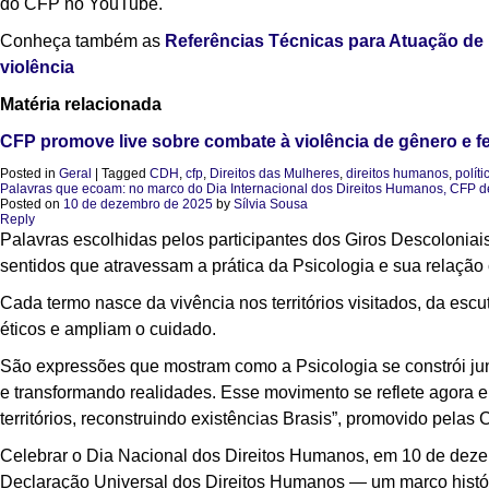
do CFP no YouTube.
Conheça também as
Referências Técnicas para Atuação de
violência
Matéria relacionada
CFP promove live sobre combate à violência de gênero e f
Posted in
Geral
|
Tagged
CDH
,
cfp
,
Direitos das Mulheres
,
direitos humanos
,
polít
Palavras que ecoam: no marco do Dia Internacional dos Direitos Humanos, CFP dest
Posted on
10 de dezembro de 2025
by
Sílvia Sousa
Reply
Palavras escolhidas pelos participantes dos Giros Descoloniai
sentidos que atravessam a prática da Psicologia e sua relação
Cada termo nasce da vivência nos territórios visitados, da esc
éticos e ampliam o cuidado.
São expressões que mostram como a Psicologia se constrói jun
e transformando realidades. Esse movimento se reflete agora
territórios, reconstruindo existências Brasis”, promovido pel
Celebrar o Dia Nacional dos Direitos Humanos, em 10 de dez
Declaração Universal dos Direitos Humanos — um marco históri