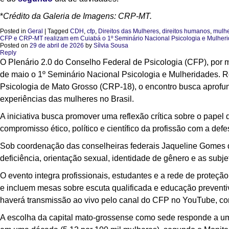
*
Crédito da Galeria de Imagens: CRP-MT.
Posted in
Geral
|
Tagged
CDH
,
cfp
,
Direitos das Mulheres
,
direitos humanos
,
mulh
CFP e CRP-MT realizam em Cuiabá o 1º Seminário Nacional Psicologia e Mulher
Posted on
29 de abril de 2026
by
Sílvia Sousa
Reply
O Plenário 2.0 do Conselho Federal de Psicologia (CFP), por
de maio o 1º Seminário Nacional Psicologia e Mulheridades. 
Psicologia de Mato Grosso (CRP-18), o encontro busca aprofund
experiências das mulheres no Brasil.
A iniciativa busca promover uma reflexão crítica sobre o papel
compromisso ético, político e científico da profissão com a def
Sob coordenação das conselheiras federais Jaqueline Gomes
deficiência, orientação sexual, identidade de gênero e as sub
O evento integra profissionais, estudantes e a rede de proteção
e incluem mesas sobre escuta qualificada e educação preventi
haverá transmissão ao vivo pelo canal do CFP no YouTube, co
A escolha da capital mato-grossense como sede responde a um c