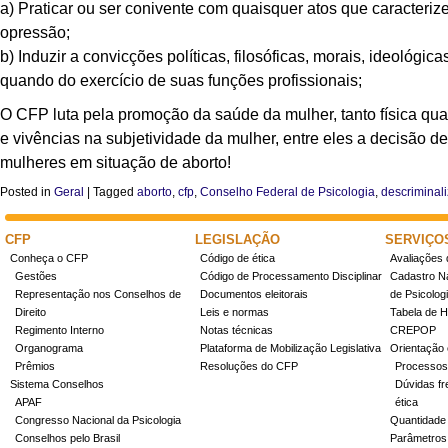
a) Praticar ou ser conivente com quaisquer atos que caracteriz
opressão;
b) Induzir a convicções políticas, filosóficas, morais, ideológic
quando do exercício de suas funções profissionais;
O CFP luta pela promoção da saúde da mulher, tanto física qu
e vivências na subjetividade da mulher, entre eles a decisão d
mulheres em situação de aborto!
Posted in
Geral
|
Tagged
aborto
,
cfp
,
Conselho Federal de Psicologia
,
descriminal
CFP
LEGISLAÇÃO
SERVIÇO
Conheça o CFP
Código de ética
Avaliações 
Gestões
Código de Processamento Disciplinar
Cadastro Na
Representação nos Conselhos de
Documentos eleitorais
de Psicolog
Direito
Leis e normas
Tabela de H
Regimento Interno
Notas técnicas
CREPOP
Organograma
Plataforma de Mobilização Legislativa
Orientação 
Prêmios
Resoluções do CFP
Processos
Sistema Conselhos
Dúvidas fr
APAF
ética
Congresso Nacional da Psicologia
Quantidade
Conselhos pelo Brasil
Parâmetros 