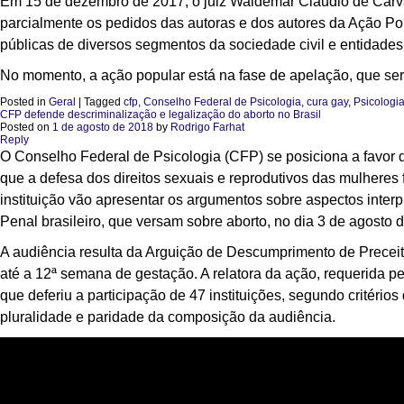
Em 15 de dezembro de 2017, o juiz Waldemar Cláudio de Carva
parcialmente os pedidos das autoras e dos autores da Ação 
públicas de diversos segmentos da sociedade civil e entidades c
No momento, a ação popular está na fase de apelação, que será
Posted in
Geral
|
Tagged
cfp
,
Conselho Federal de Psicologia
,
cura gay
,
Psicologi
CFP defende descriminalização e legalização do aborto no Brasil
Posted on
1 de agosto de 2018
by
Rodrigo Farhat
Reply
O Conselho Federal de Psicologia (CFP) se posiciona a favor d
que a defesa dos direitos sexuais e reprodutivos das mulheres
instituição vão apresentar os argumentos sobre aspectos interp
Penal brasileiro, que versam sobre aborto, no dia 3 de agosto
A audiência resulta da Arguição de Descumprimento de Precei
até a 12ª semana de gestação. A relatora da ação, requerida p
que deferiu a participação de 47 instituições, segundo critérios
pluralidade e paridade da composição da audiência.