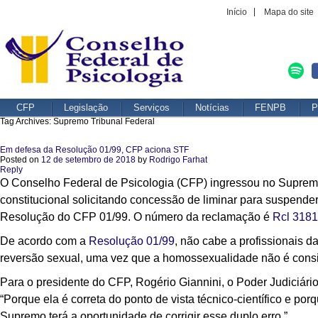
Início
Mapa do site
CFP
Legislação
Serviços
Notícias
FENPB
P
Tag Archives:
Supremo Tribunal Federal
Em defesa da Resolução 01/99, CFP aciona STF
Posted on
12 de setembro de 2018
by
Rodrigo Farhat
Reply
O Conselho Federal de Psicologia (CFP) ingressou no Supremo 
constitucional solicitando concessão de liminar para suspender
Resolução do CFP 01/99. O número da reclamação é
Rcl 318
De acordo com a
Resolução 01/99
, não cabe a profissionais d
reversão sexual, uma vez que a homossexualidade não é cons
Para o presidente do CFP, Rogério Giannini, o Poder Judiciári
“Porque ela é correta do ponto de vista técnico-científico e po
Supremo terá a oportunidade de corrigir esse duplo erro.”