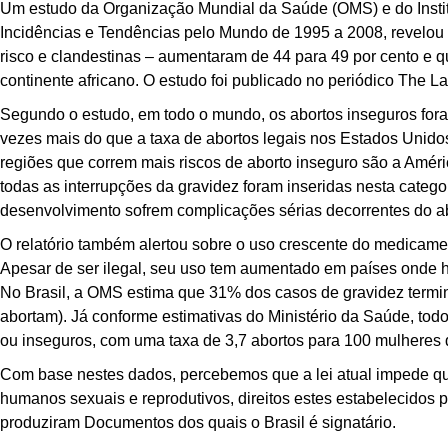
Um estudo da Organização Mundial da Saúde (OMS) e do Instit
Incidências e Tendências pelo Mundo de 1995 a 2008, revelou q
risco e clandestinas – aumentaram de 44 para 49 por cento e
continente africano. O estudo foi publicado no periódico The La
Segundo o estudo, em todo o mundo, os abortos inseguros for
vezes mais do que a taxa de abortos legais nos Estados Unido
regiões que correm mais riscos de aborto inseguro são a Améri
todas as interrupções da gravidez foram inseridas nesta categ
desenvolvimento sofrem complicações sérias decorrentes do a
O relatório também alertou sobre o uso crescente do medicamen
Apesar de ser ilegal, seu uso tem aumentado em países onde há 
No Brasil, a OMS estima que 31% dos casos de gravidez term
abortam). Já conforme estimativas do Ministério da Saúde, to
ou inseguros, com uma taxa de 3,7 abortos para 100 mulheres 
Com base nestes dados, percebemos que a lei atual impede que
humanos sexuais e reprodutivos, direitos estes estabelecidos 
produziram Documentos dos quais o Brasil é signatário.