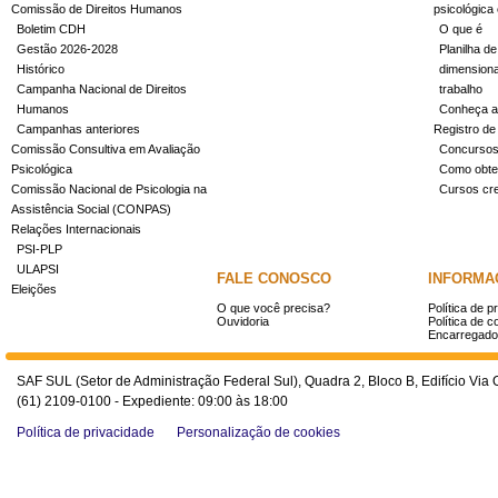
Comissão de Direitos Humanos
psicológica
Boletim CDH
O que é
Gestão 2026-2028
Planilha de
Histórico
dimensiona
Campanha Nacional de Direitos
trabalho
Humanos
Conheça a
Campanhas anteriores
Registro de
Comissão Consultiva em Avaliação
Concurso
Psicológica
Como obter
Comissão Nacional de Psicologia na
Cursos cr
Assistência Social (CONPAS)
Relações Internacionais
PSI-PLP
ULAPSI
FALE CONOSCO
INFORMA
Eleições
O que você precisa?
Política de p
Ouvidoria
Política de c
Encarregado
SAF SUL (Setor de Administração Federal Sul), Quadra 2, Bloco B, Edifício Via O
(61) 2109-0100 - Expediente: 09:00 às 18:00
Política de privacidade
Personalização de cookies