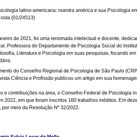
icologia latino-americana: nuestra américa e sua Psicologia e
Costa (01/24513)
janeiro de 2021, foi uma renomada intelectual e docente, dedic
l. Professora do Departamento de Psicologia Social do Institu
losofia, Literatura e Psicologia em suas pesquisas, focando em
dária.
mento do Conselho Regional de Psicologia de São Paulo (CRP
evista Ciência e Profissão publicou um artigo em sua homenag
e contribuições na área, o Conselho Federal de Psicologia ins
 em 2022,
em que foram inscritos 160 trabalhos inéditos
. Em dez
, por meio da Resolução Nº 32/2022.
êmio Sylvia Leser de Mello