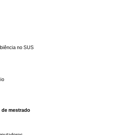
ambiência no SUS
dio
u de mestrado
mputadores