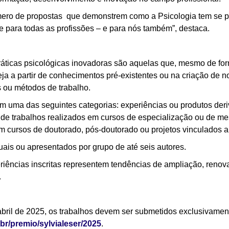
ro de propostas que demonstrem como a Psicologia tem se pre
e para todas as profissões – e para nós também”, destaca.
áticas psicológicas inovadoras são aquelas que, mesmo de for
a a partir de conhecimentos pré-existentes ou na criação de no
s ou métodos de trabalho.
em uma das seguintes categorias: experiências ou produtos deriv
 de trabalhos realizados em cursos de especialização ou de me
em cursos de doutorado, pós-doutorado ou projetos vinculados 
uais ou apresentados por grupo de até seis autores.
riências inscritas representem tendências de ampliação, renov
.
abril de 2025, os trabalhos devem ser submetidos exclusivament
br/premio/sylvialeser/2025
.