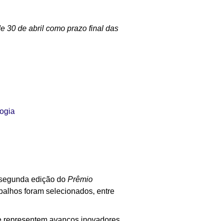
de 30 de abril como prazo final das
logia
 segunda edição do
Prêmio
abalhos foram selecionados, entre
que representem avanços inovadores