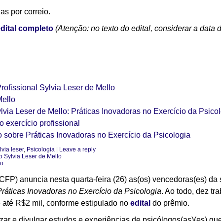
as por correio.
dital completo
(Atenção: no texto do edital, considerar a data 
ofissional Sylvia Leser de Mello
Mello
ylvia Leser de Mello: Práticas Inovadoras no Exercício da Psico
 exercício profissional
 sobre Práticas Inovadoras no Exercício da Psicologia
lvia leser
,
Psicologia
|
Leave a reply
o Sylvia Leser de Mello
ro
 (CFP) anuncia
nesta quarta-feira (26)
as(os) vencedoras(es) da
Práticas Inovadoras no Exercício da Psicologia
. Ao todo, dez tr
até R$2 mil, conforme estipulado no
edital
do prêmio.
rizar e divulgar estudos e experiências de psicólogos(as)(es) 