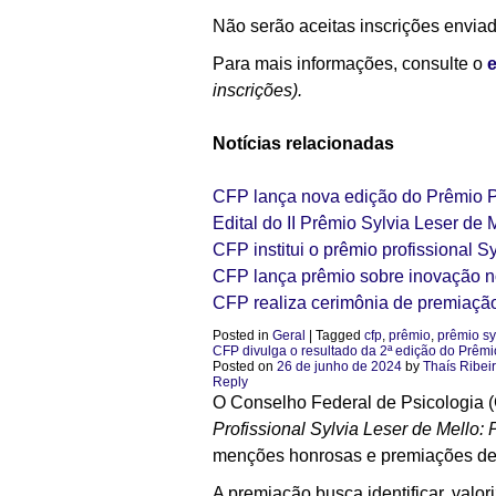
Não serão aceitas inscrições enviad
Para mais informações, consulte o
e
inscrições).
Notícias relacionadas
CFP lança nova edição do Prêmio Pr
Edital do II Prêmio Sylvia Leser de 
CFP institui o prêmio profissional S
CFP lança prêmio sobre inovação no
CFP realiza cerimônia de premiação
Posted in
Geral
|
Tagged
cfp
,
prêmio
,
prêmio sy
CFP divulga o resultado da 2ª edição do Prêmi
Posted on
26 de junho de 2024
by
Thaís Ribei
Reply
O Conselho Federal de Psicologia
Profissional Sylvia Leser de Mello: 
menções honrosas e premiações de 
A premiação busca identificar, valo