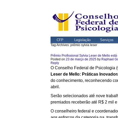
CFP
Legislação
Serviços
Tag Archives:
prêmio sylvia leser
Prêmio Profissional Sylvia Leser de Mello está
Posted on
23 de março de 2025
by
Raphael G
Reply
O Conselho Federal de Psicologia (C
Leser de Mello: Práticas Inovador
do conhecimento, reconhecendo contr
abril.
Serão selecionados até nove trabalh
premiados receberão até R$ 2 mil 
O conselheiro federal e coordenador 
aos esforços da categoria na trans