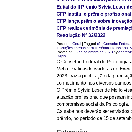
Edital do II Prêmio Sylvia Leser d
CFP institui o prêmio profissiona
CFP lança prêmio sobre inovação 
CFP realiza cerimônia de premiaç
Resolução Nº 32/2022
Posted in
Geral
|
Tagged
cfp
,
Conseho Federal 
Inscrições abertas para II Prêmio Profissional 
Posted on
15 de setembro de 2023
by
andreal
Reply
O Conselho Federal de Psicologia ab
Mello: Práticas Inovadoras no Exerc
2023, traz a publicação da premiaç
conhecimento nos diversos campos 
O Prêmio Sylvia Leser de Mello vis
atuação profissional que possam in
compromisso social da Psicologia.
Os trabalhos deverão ser enviados po
prêmio, no período de 15 de setemb
Categorias