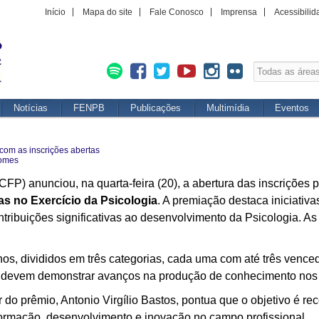
Início
Mapa do site
Fale Conosco
Imprensa
Acessibilid
Notícias
FENPB
Publicações
Multimídia
Eventos
 com as inscrições abertas
omes
FP) anunciou, na quarta-feira (20), a abertura das inscrições 
as no Exercício da Psicologia
. A premiação destaca iniciat
ibuições significativas ao desenvolvimento da Psicologia. As 
os, divididos em três categorias, cada uma com até três vence
e devem demonstrar avanços na produção de conhecimento nos 
do prêmio, Antonio Virgílio Bastos, pontua que o objetivo é reco
formação, desenvolvimento e inovação no campo profissional.