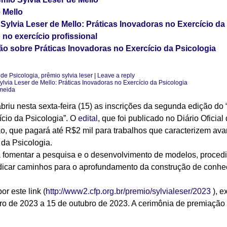
e Mello
l Sylvia Leser de Mello: Práticas Inovadoras no Exercício da
no exercício profissional
ão sobre Práticas Inovadoras no Exercício da Psicologia
de Psicologia
,
prêmio sylvia leser
|
Leave a reply
Sylvia Leser de Mello: Práticas Inovadoras no Exercício da Psicologia
meida
riu nesta sexta-feira (15) as inscrições da segunda edição do 
ício da Psicologia”. O
edital
, que foi publicado no Diário Ofici
ão, que pagará até R$2 mil para trabalhos que caracterizem a
da Psicologia.
a fomentar a pesquisa e o desenvolvimento de modelos, proced
dicar caminhos para o aprofundamento da construção de conheci
r este link (
http://www2.cfp.org.br/premio/sylvialeser/2023
), e
ro de 2023 a 15 de outubro de 2023. A cerimônia de premiação