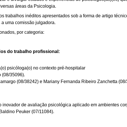
versas áreas da Psicologia.
os trabalhos inéditos
apresentados sob a forma de artigo técnic
s a uma comissão julgadora.
onados, por categoria:
os do trabalho profissional:
(o) psicóloga(o) no contexto pré-hospitalar
o (08/35096).
Camargo
(08/38242)
e Mariany Fernanda Ribeiro Zanchetta
(08
o inovador de avaliação psicológica aplicado em ambientes cor
f Baldino Peuker
(07/11084)
.