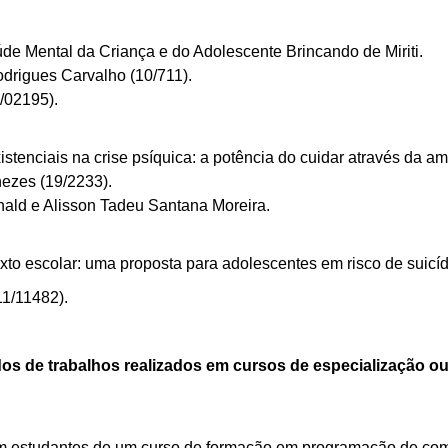
de Mental da Criança e do Adolescente Brincando de Miriti.
Rodrigues Carvalho
(10/711)
.
0/02195)
.
existenciais na crise psíquica: a potência do cuidar através da 
enezes
(19/2233)
.
nald e Alisson Tadeu Santana Moreira.
xto escolar: uma proposta para adolescentes em risco de suicí
11/11482)
.
os de trabalhos realizados em cursos de especialização o
 em estudantes de um curso de formação em programação de co