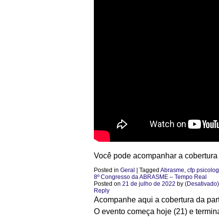
Você pode acompanhar a cobertura
Posted in
Geral
|
Tagged
Abrasme
,
cfp psicolog
8º Congresso da ABRASME – Tempo Real
Posted on
21 de julho de 2022
by
(Desativado
Reply
Acompanhe aqui a cobertura da par
O evento começa hoje (21) e termina