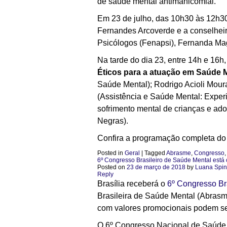
de saúde mental antimanicomial.
Em 23 de julho,
das 10h30 às 12h3
Fernandes Arcoverde e a conselhei
Psicólogos (Fenapsi), Fernanda Ma
Na tarde do dia 23, entre 14h e 16h
Éticos para a atuação em Saúde 
Saúde Mental); Rodrigo Acioli Moura
(Assistência e Saúde Mental: Experi
sofrimento mental de crianças e ad
Negras).
Confira a programação completa do
Posted in
Geral
|
Tagged
Abrasme
,
Congresso
6º Congresso Brasileiro de Saúde Mental está 
Posted on
23 de março de 2018
by
Luana Spini
Reply
Brasília receberá o
6º Congresso Br
Brasileira de Saúde Mental (Abrasme
com valores promocionais podem ser
O 6º Congresso Nacional de Saúde Me