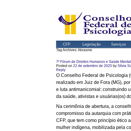
CFP
Legislação
Serviços
Tag Archives:
Abrasme
7º Fórum de Direitos Humanos e Saúde Mental:
Posted on
22 de setembro de 2025
by
Sílvia S
Reply
O Conselho Federal de Psicologia (C
realizado em Juiz de Fora (MG), po
e luta antimanicomial: construindo u
da saúde, ativistas e usuárias(os) 
Na cerimônia de abertura, a consel
compromisso da autarquia com práti
CFP, que tem como princípio ético 
mulher indígena, mobilizada pela c