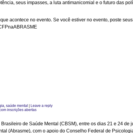
ência, seus impasses, a luta antimanicomial e o futuro das polí
o que acontece no evento. Se você estiver no evento, poste seu
o #CFPnaABRASME
gia
,
saúde mental
|
Leave a reply
com inscrições abertas
Brasileiro de Saúde Mental (CBSM), entre os dias 21 e 24 de 
tal (Abrasme), com o apoio do Conselho Federal de Psicologia