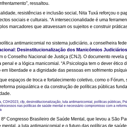
nfrentamento”, ressaltou.
alidade, resistências e inclusão social, Nita Tuxá reforçou o p
ectos sociais e culturais. “A interseccionalidade é uma ferrame
plos marcadores que atravessam os sujeitos e construir prátic
política antimanicomial no sistema judiciário, a conselheira fe
acional: Desinstitucionalização dos Manicômios Judiciário
 o Conselho Nacional de Justiça (CNJ). O documento revela gr
a penal e a lógica manicomial. “A Psicologia tem o dever ético 
 em liberdade e a dignidade das pessoas em sofrimento psíquico
e espaços de troca e fortalecimento coletivo, como o Fórum, 
eforma psiquiátrica e da construção de políticas públicas fun
idade.
a
,
CDH2023
,
cfp
,
desinstitucionalização
,
luta antimanicomial
,
políticas públicas
,
Ps
retrocessos nas políticas de saúde mental e necessário compromisso com a reforma
a
, o 8º Congresso Brasileiro de Saúde Mental, que levou a São Pau
e mental, a luta antimanicomial e o futuro das políticas de saúde