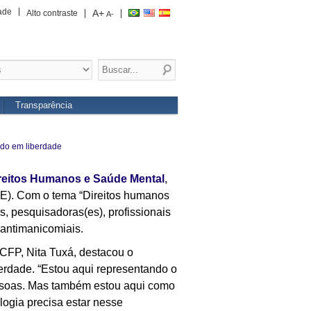
ade
A+
Alto contraste
A-
Transparência
ado em liberdade
reitos Humanos e Saúde Mental
,
ME). Com o tema “Direitos humanos
s, pesquisadoras(es), profissionais
 antimanicomiais.
 CFP, Nita Tuxá, destacou o
erdade. “Estou aqui representando o
essoas. Mas também estou aqui como
logia precisa estar nesse