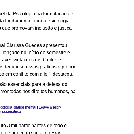
apel da Psicologia na formulação de
nta fundamental para a Psicologia.
as que promovam inclusão e justiça
deral Clarissa Guedes apresentou
s
, lançado no início do semestre e
aves violações de direitos e
de denunciar essas práticas e propor
 em conflito com a lei”, destacou.
são essenciais para a defesa do
damentadas nos direitos humanos, na
icologia
,
saúde mental
|
Leave a reply
 psiquiátrica
lo 3 mil participantes de todo o
 e de proteção social no Brasil.