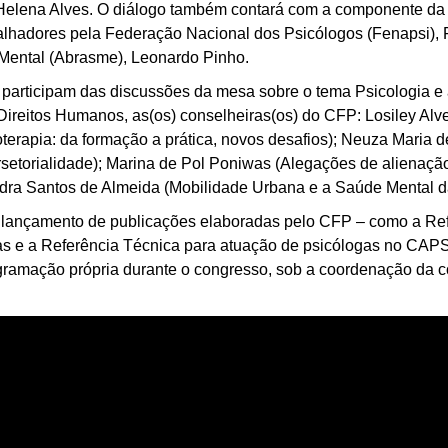
 Helena Alves. O diálogo também contará com a componente da
alhadores pela Federação Nacional dos Psicólogos (Fenapsi),
 Mental (Abrasme), Leonardo Pinho.
h, participam das discussões da mesa sobre o tema Psicologia 
ireitos Humanos, as(os) conselheiras(os) do CFP: Losiley Alve
oterapia: da formação a prática, novos desafios); Neuza Maria 
setorialidade); Marina de Pol Poniwas (Alegações de alienação
ndra Santos de Almeida (Mobilidade Urbana e a Saúde Mental 
 lançamento de publicações elaboradas pelo CFP – como a Ref
as e a Referência Técnica para atuação de psicólogas no CAPS.
ramação própria durante o congresso, sob a coordenação da co