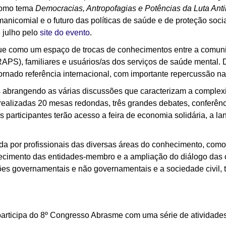
 como tema
Democracias, Antropofagias e Potências da Luta Ant
imanicomial e o futuro das políticas de saúde e de proteção socia
 julho pelo
site do evento
.
e como um espaço de trocas de conhecimentos entre a comuni
APS), familiares e usuários/as dos serviços de saúde mental.
ornado referência internacional, com importante repercussão na
s abrangendo as várias discussões que caracterizam a complex
realizadas 20 mesas redondas, três grandes debates, conferênci
s participantes terão acesso a feira de economia solidária, a l
 por profissionais das diversas áreas do conhecimento, como a
lecimento das entidades-membro e a ampliação do diálogo das c
es governamentais e não governamentais e a sociedade civil, 
articipa do
8º Congresso Abrasme com uma série de atividades