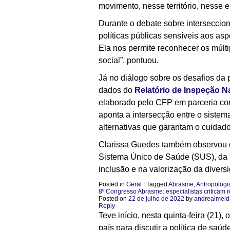
movimento, nesse território, nesse e
Durante o debate sobre interseccion
políticas públicas sensíveis aos asp
Ela nos permite reconhecer os múlti
social”, pontuou.
Já no diálogo sobre os desafios da 
dados do
Relatório de Inspeção N
elaborado pelo CFP em parceria com
aponta a intersecção entre o sistem
alternativas que garantam o cuidado
Clarissa Guedes também observou qu
Sistema Único de Saúde (SUS), da r
inclusão e na valorização da divers
Posted in
Geral
|
Tagged
Abrasme
,
Antropologi
8º Congresso Abrasme: especialistas criticam 
Posted on
22 de julho de 2022
by
andrealmeid
Reply
Teve início, nesta quinta-feira (21)
país para discutir a política de saúd