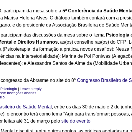
0,
participam da mesa
sobre a
5ª Conferência da Saúde Menta
ra
Marisa Helena Alves. O diálogo também contará com a presi
gano, e do presidente da Associação Brasileira de Saúde Ment
, participam das discussões da mesa
sobre o tema
Psicologia 
Mental e Direitos Humanos
, as(os) conselheiras(os) do CFP: L
 (Psicoterapia: da formação a prática, novos desafios); Neuza
ências na Intersetorialidade); Marina de Pol Poniwas (Alegaçõ
olescentes); e Alessandra Santos de Almeida (Mobilidade Urba
 congresso da Abrasme no site do
8º
Congresso Brasileiro de
,
Psicologia
|
Leave a reply
com inscrições abertas
llo
asileiro de Saúde Mental
, entre os dias 30 de maio e 2 de jun
), o encontro terá como tema “Agir para transformar: pessoas, 
 feitas até 31 de março pelo
site do evento
.
ntal discutirá, entre outros pontos, as práticas adotadas na 