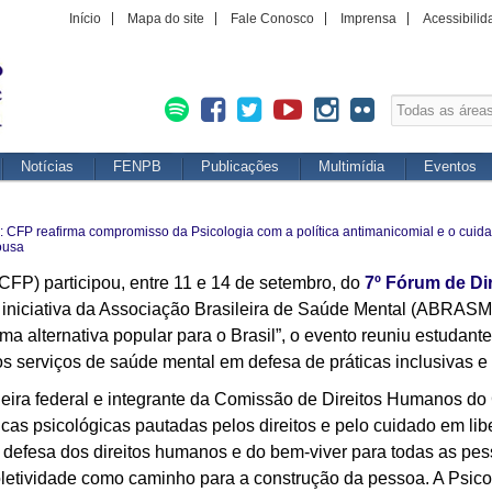
Início
Mapa do site
Fale Conosco
Imprensa
Acessibilid
Notícias
FENPB
Publicações
Multimídia
Eventos
 CFP reafirma compromisso da Psicologia com a política antimanicomial e o cuid
ousa
FP) participou, entre 11 e 14 de setembro, do
7º Fórum de Di
r iniciativa da Associação Brasileira de Saúde Mental (ABRAS
ma alternativa popular para o Brasil”, o evento reuniu estudante
dos serviços de saúde mental em defesa de práticas inclusivas e
heira federal e integrante da Comissão de Direitos Humanos do
cas psicológicas pautadas pelos direitos e pelo cuidado em lib
a defesa dos direitos humanos e do bem-viver para todas as p
oletividade como caminho para a construção da pessoa. A Psico