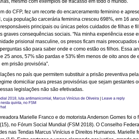
nciárias, mesmo com exemplos de fracasso em todo o mundo.
m do CFP, fez um recorte do encarceramento feminino e apres
l, cuja população carcerária feminina cresceu 698%, em 16 anos
sponsáveis principais ou únicas pelos cuidados de filhas e fi
s graves consequências sociais. “Na minha experiência esse er
nidade prisional masculine, os presos ficam mais preocupado
 perguntas são para saber onde e como estão os filhos. Essa a
e 25 anos, 57% são pardas e 53% têm menos de oito anos de e
 em prisão provisória”.
lações no país que permitem substituir a prisão preventiva pela
egime domiciliar para presas provisórias que sejam gestantes 
 essas legislações não são efetivadas.
dial 2018
,
luta antimanicomial
,
Marcus Vinícius de Oliveira
|
Leave a reply
 nesta quinta, no FSM
rhat
ereadora Marielle Franco e do motorista Anderson Gomes foi o 
 (15), no Fórum Social Mundial (FSM 2018). O Conselho Feder
des nas Tendas Marcus Vinícius e Direitos Humanos. Marielle f