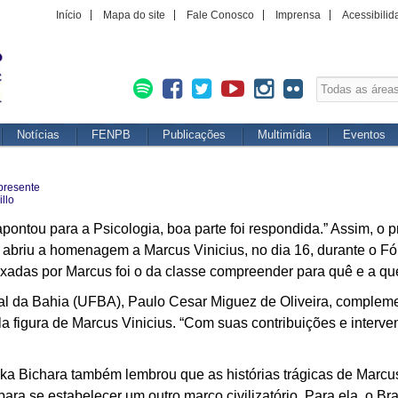
Início
Mapa do site
Fale Conosco
Imprensa
Acessibilid
Notícias
FENPB
Publicações
Multimídia
Eventos
presente
llo
pontou para a Psicologia, boa parte foi respondida.” Assim, o
, abriu a homenagem a Marcus Vinicius, no dia 16, durante o 
adas por Marcus foi o da classe compreender para quê e a qu
al da Bahia (UFBA), Paulo Cesar Miguez de Oliveira, complemen
la figura de Marcus Vinicius. “Com suas contribuições e interve
lka Bichara também lembrou que as histórias trágicas de Marcus
 para se estabelecer um outro marco civilizatório. Para ela, o Br