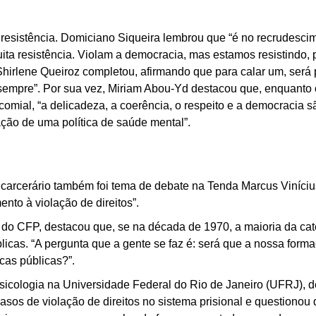
esistência. Domiciano Siqueira lembrou que “é no recrudescim
uita resistência. Violam a democracia, mas estamos resistindo
irlene Queiroz completou, afirmando que para calar um, será p
 sempre”. Por sua vez, Miriam Abou-Yd destacou que, enquanto 
omial, “a delicadeza, a coerência, o respeito e a democracia s
ação de uma política de saúde mental”.
 carcerário também foi tema de debate na Tenda Marcus Viníciu
ento à violação de direitos”.
do CFP, destacou que, se na década de 1970, a maioria da cate
blicas. “A pergunta que a gente se faz é: será que a nossa fo
icas públicas?”.
icologia na Universidade Federal do Rio de Janeiro (UFRJ), d
sos de violação de direitos no sistema prisional e questionou q