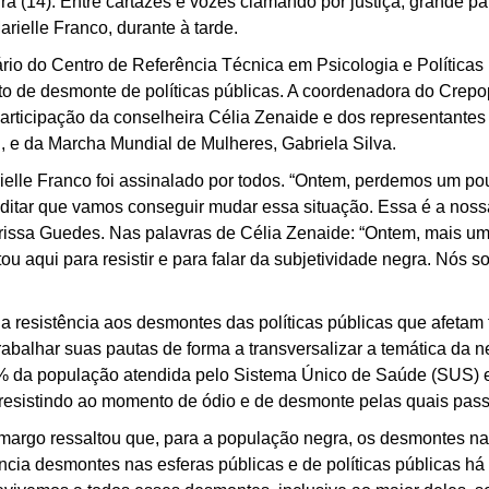
ira (14). Entre cartazes e vozes clamando por justiça, grande p
ielle Franco, durante à tarde.
rio do Centro de Referência Técnica em Psicologia e Política
to de desmonte de políticas públicas. A coordenadora do Crepo
articipação da conselheira Célia Zenaide e dos representantes
 e da Marcha Mundial de Mulheres, Gabriela Silva.
ielle Franco foi assinalado por todos. “Ontem, perdemos um po
ditar que vamos conseguir mudar essa situação. Essa é a noss
rissa Guedes. Nas palavras de Célia Zenaide: “Ontem, mais u
ou aqui para resistir e para falar da subjetividade negra. Nós
a resistência aos desmontes das políticas públicas que afetam
balhar suas pautas de forma a transversalizar a temática da ne
% da população atendida pelo Sistema Único de Saúde (SUS) e
 resistindo ao momento de ódio e de desmonte pelas quais pa
margo ressaltou que, para a população negra, os desmontes nas
ncia desmontes nas esferas públicas e de políticas públicas h