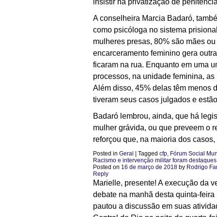
insistir na privatização de penite
A conselheira Marcia Badaró, també
como psicóloga no sistema prisiona
mulheres presas, 80% são mães ou re
encarceramento feminino gera outra
ficaram na rua. Enquanto em uma u
processos, na unidade feminina, as
Além disso, 45% delas têm menos d
tiveram seus casos julgados e estão
Badaró lembrou, ainda, que há legis
mulher grávida, ou que preveem o r
reforçou que, na maioria dos casos,
Posted in
Geral
|
Tagged
cfp
,
Fórum Social Mun
Racismo e intervenção militar foram destaques
Posted on
16 de março de 2018
by
Rodrigo Fa
Reply
Marielle, presente! A execução da v
debate na manhã desta quinta-feira
pautou a discussão em suas ativida