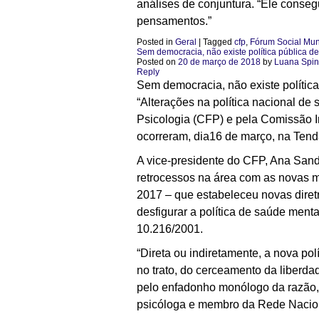
análises de conjuntura. “Ele conseg
pensamentos.”
Posted in
Geral
|
Tagged
cfp
,
Fórum Social Mun
Sem democracia, não existe política pública d
Posted on
20 de março de 2018
by
Luana Spini
Reply
Sem democracia, não existe polític
“Alterações na política nacional de
Psicologia (CFP) e pela Comissão 
ocorreram, dia16 de março, na Ten
A vice-presidente do CFP, Ana Sand
retrocessos na área com as novas m
2017 – que estabeleceu novas diretr
desfigurar a política de saúde mental
10.216/2001.
“Direta ou indiretamente, a nova pol
no trato, do cerceamento da liberd
pelo enfadonho monólogo da razão, o 
psicóloga e membro da Rede Naciona