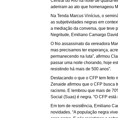
Central do Rio na noite de quarta-fe
aderiram ao ato que homenageou Mar
Na Tenda Marcus Vinícius, o seminá
as subjetividades negras em contex
a mediação da conversa, que teve p
Negritude, Emiliano Camargo David,
O frio assassinato da vereadora Mar
mas precisamos ter esperança, acre
permanecendo na luta”, afirmou Cla
passar uma noite chorando, hoje est
resistindo há mais de 500 anos”.
Destacando o que o CFP tem feito n
Zenaide afirmou que o CFP busca tra
racismo. E lembrou que mais de 70
Social (Suas) é negra. “O CFP está
Em tom de resistência, Emiliano Ca
novidades. “A população negra vive