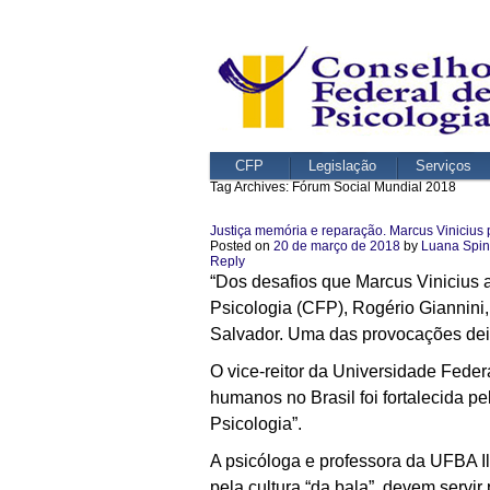
CFP
Legislação
Serviços
Tag Archives:
Fórum Social Mundial 2018
Justiça memória e reparação. Marcus Vinicius 
Posted on
20 de março de 2018
by
Luana Spini
Reply
“Dos desafios que Marcus Vinicius a
Psicologia (CFP), Rogério Giannini
Salvador. Uma das provocações deix
O vice-reitor da Universidade Feder
humanos no Brasil foi fortalecida pe
Psicologia”.
A psicóloga e professora da UFBA I
pela cultura “da bala”, devem servir