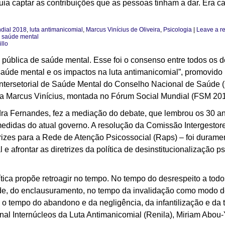
uia captar as contribuições que as pessoas tinham a dar. Era c
dial 2018
,
luta antimanicomial
,
Marcus Vinícius de Oliveira
,
Psicologia
|
Leave a re
e saúde mental
llo
a pública de saúde mental. Esse foi o consenso entre todos os 
 saúde mental e os impactos na luta antimanicomial”, promovid
Intersetorial de Saúde Mental do Conselho Nacional de Saúde
da Marcus Vinícius, montada no Fórum Social Mundial (FSM 201
ra Fernandes, fez a mediação do debate, que lembrou os 30 an
edidas do atual governo. A resolução da Comissão Intergestore
izes para a Rede de Atenção Psicossocial (Raps) – foi durament
 e afrontar as diretrizes da política de desinstitucionalização ps
ítica propõe retroagir no tempo. No tempo do desrespeito a todo
ade, do enclausuramento, no tempo da invalidação como modo d
tempo do abandono e da negligência, da infantilização e da tute
l Internúcleos da Luta Antimanicomial (Renila), Miriam Abou-