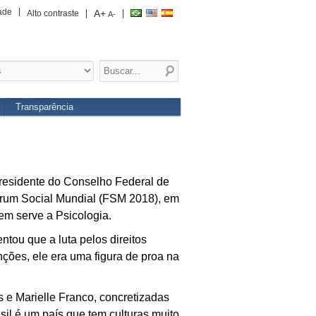
ade
A+
Alto contraste
A-
Transparência
 presidente do Conselho Federal de
Fórum Social Mundial (FSM 2018), em
em serve a Psicologia.
tou que a luta pelos direitos
nções, ele era uma figura de proa na
 e Marielle Franco, concretizadas
asil é um país que tem culturas muito