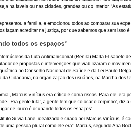
, seja na favela ou nas cidades, grandes ou do interior. “As esta
, representou a família, e emocionou todos ao comparar sua exp
nos façam acreditar na justiça, por que sabemos que sem isso é 
ndo todos os espaços”
nternúcleos da Luta Antimanicomial (Renila) Marta Elisabete 
ulador de propostas e intervenções que viabilizaram o moviment
uiátrica no Conselho Nacional de Saúde e da Lei Paulo Delgad
a da Cidadania, na organização dos usuários, na Marcha dos U
ial, Marcus Vinícius era crítico e corria riscos. Para ele, era 
de. ‘Pra gente lutar, a gente tem que colocar o corpinho’, dizia
‘Lugar de louco é ocupando todos os espaços’.
tuto Silvia Lane, idealizado e criado por Marcus Vinícius, é cada
r de uma pessoa plural como ele era”. Marcus, segundo Ana Boc