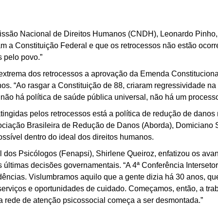
ssão Nacional de Direitos Humanos (CNDH), Leonardo Pinho, 
am a Constituição Federal e que os retrocessos não estão oco
s pelo povo.”
xtrema dos retrocessos a aprovação da Emenda Constitucional
nos. “Ao rasgar a Constituição de 88, criaram regressividade na
ão há política de saúde pública universal, não há um processo 
atingidas pelos retrocessos está a política de redução de danos
ociação Brasileira de Redução de Danos (Aborda), Domiciano S
ossível dentro do ideal dos direitos humanos.
 dos Psicólogos (Fenapsi), Shirlene Queiroz, enfatizou os avan
 últimas decisões governamentais. “A 4ª Conferência Interseto
ncias. Vislumbramos aquilo que a gente dizia há 30 anos, que
er serviços e oportunidades de cuidado. Começamos, então, a tr
, a rede de atenção psicossocial começa a ser desmontada.”