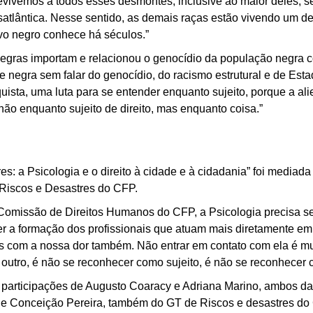
evivemos a todos esses desmontes, inclusive ao maior deles, s
nsatlântica. Nesse sentido, as demais raças estão vivendo um d
vo negro conhece há séculos.”
 negras importam e relacionou o genocídio da população negra c
e negra sem falar do genocídio, do racismo estrutural e de Es
uista, uma luta para se entender enquanto sujeito, porque a a
não enquanto sujeito de direito, mas enquanto coisa.”
s: a Psicologia e o direito à cidade e à cidadania” foi mediada
 Riscos e Desastres do CFP.
 Comissão de Direitos Humanos do CFP, a Psicologia precisa 
r a formação dos profissionais que atuam mais diretamente em 
s com a nossa dor também. Não entrar em contato com ela é mud
o outro, é não se reconhecer como sujeito, é não se reconhecer 
articipações de Augusto Coaracy e Adriana Marino, ambos da 
de Conceição Pereira, também do GT de Riscos e desastres do