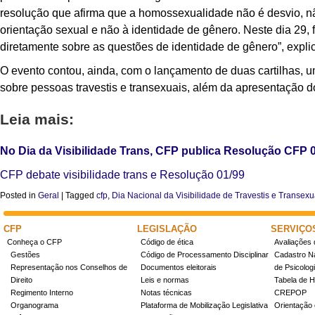
resolução que afirma que a homossexualidade não é desvio, não
orientação sexual e não à identidade de gênero. Neste dia 29
diretamente sobre as questões de identidade de gênero”, expl
O evento contou, ainda, com o lançamento de duas cartilhas,
sobre pessoas travestis e transexuais, além da apresentação d
Leia mais:
No Dia da Visibilidade Trans, CFP publica Resolução CFP 
CFP debate visibilidade trans e Resolução 01/99
Posted in
Geral
|
Tagged
cfp
,
Dia Nacional da Visibilidade de Travestis e Transexu
CFP
LEGISLAÇÃO
SERVIÇO
Conheça o CFP
Código de ética
Avaliações 
Gestões
Código de Processamento Disciplinar
Cadastro Na
Representação nos Conselhos de
Documentos eleitorais
de Psicolog
Direito
Leis e normas
Tabela de H
Regimento Interno
Notas técnicas
CREPOP
Organograma
Plataforma de Mobilização Legislativa
Orientação 