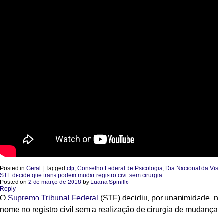
Posted in
Geral
|
Tagged
cfp
,
Conselho Federal de Psicologia
,
Dia Nacional da Vis
STF decide que trans podem mudar registro civil sem cirurgia
Posted on
2 de março de 2018
by
Luana Spinillo
Reply
O
Supremo Tribunal Federal
(STF) decidiu, por unanimidade, nes
nome no registro civil sem a realização de cirurgia de mudanç