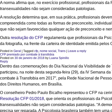
A norma afirma que, no exercício profissional, profissionais da
transexualidades não sejam consideradas patologias.
A resolução determina que, em sua prática, profissionais devem 
compreendida como todas as formas de preconceito, individual e 
que não sejam favorecidas qualquer ação de preconceito e nem 
Outra
resolução do CFP
regulamenta que profissionais da Psico
da fotografia, na frente da carteira de identidade emitida pelo
Posted in
Geral
|
Tagged
cfp
,
nome social
,
Trans
|
Leave a reply
CFP premiado por combate à transfobia
Posted on
30 de janeiro de 2018
by
Luana Spinillo
Reply
Dentro das comemorações do Dia Nacional da Visibilidade de 
participou, na noite desta segunda-feira (29), da IV Semana da
combate à Transfobia em 2017″, pela Rede Nacional de Pessoas
dos Direitos Humanos, em Brasília.
O conselheiro Pedro Paulo Bicalho representou o CFP na cerim
Resolução CFP 01/2018
, que orienta os profissionais da Psico
transexualidades não sejam consideradas patologias. “A democr
precisa ser reparada. A Psicologia brasileira também tem uma 