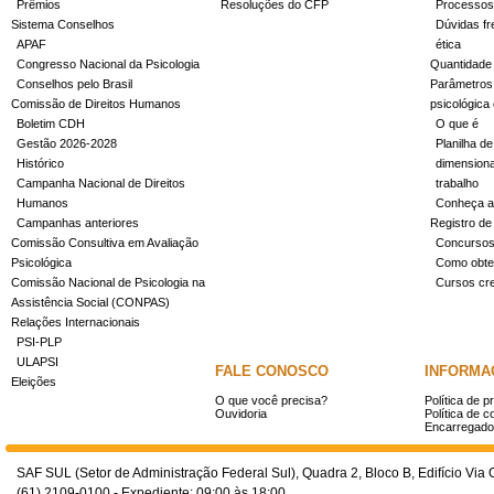
Prêmios
Resoluções do CFP
Processos
Sistema Conselhos
Dúvidas fr
APAF
ética
Congresso Nacional da Psicologia
Quantidade
Conselhos pelo Brasil
Parâmetros 
Comissão de Direitos Humanos
psicológica
Boletim CDH
O que é
Gestão 2026-2028
Planilha de
Histórico
dimensiona
Campanha Nacional de Direitos
trabalho
Humanos
Conheça a
Campanhas anteriores
Registro de
Comissão Consultiva em Avaliação
Concurso
Psicológica
Como obter
Comissão Nacional de Psicologia na
Cursos cr
Assistência Social (CONPAS)
Relações Internacionais
PSI-PLP
ULAPSI
FALE CONOSCO
INFORMA
Eleições
O que você precisa?
Política de p
Ouvidoria
Política de c
Encarregado
SAF SUL (Setor de Administração Federal Sul), Quadra 2, Bloco B, Edifício Via O
(61) 2109-0100 - Expediente: 09:00 às 18:00