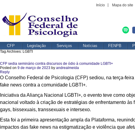
Início
Mapa do site
CFP
Legislação
Serviços
Notícias
FENPB
P
Tag Archives:
LGBTI
CFP sedia seminário contra discursos de ódio à comunidade LGBTI+
Posted on
9 de março de 2023
by
andrealmeida
Reply
O Conselho Federal de Psicologia (CFP) sediou, na terça-feira
fake news contra a comunidade LGBTI+.
Iniciativa da Aliança Nacional LGBTI+, o evento teve como obj
nacional voltado à criação de estratégias de enfrentamento às 
gays, bissexuais, transsexuais e intersexo.
Esta foi a primeira apresentação ampla da Plataforma, reunin
impactos das fake news na estigmatização e violência que afe