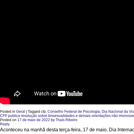
Posted in
Geral
|
Tagged
cfp
,
Conselho Federal de Psicologia
,
Dia Nacional da Vis
CFP publica resolução sobre bissexualidades e demais orientações não-monosse
Posted on
17 de maio de 2022
by
Thaís Ribeiro
Reply
Aconteceu na manhã desta terça-feira, 17 de maio, Dia Internac