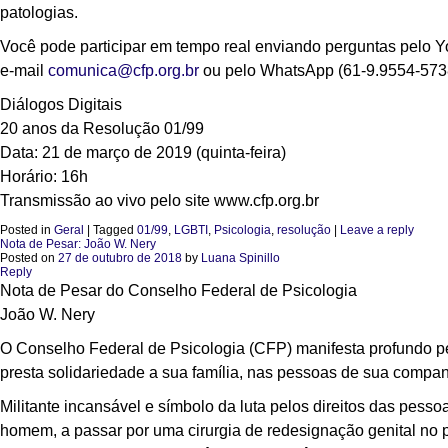
patologias.
Você pode participar em tempo real enviando perguntas pelo
e-mail
comunica@cfp.org.br
ou pelo WhatsApp (61-9.9554-573
Diálogos Digitais
20 anos da Resolução 01/99
Data: 21 de março de 2019 (quinta-feira)
Horário: 16h
Transmissão ao vivo pelo site www.cfp.org.br
Posted in
Geral
|
Tagged
01/99
,
LGBTI
,
Psicologia
,
resolução
|
Leave a reply
Nota de Pesar: João W. Nery
Posted on
27 de outubro de 2018
by
Luana Spinillo
Reply
Nota de Pesar do Conselho Federal de Psicologia
João W. Nery
O Conselho Federal de Psicologia (CFP) manifesta profundo pe
presta solidariedade a sua família, nas pessoas de sua companh
Militante incansável e símbolo da luta pelos direitos das pesso
homem, a passar por uma cirurgia de redesignação genital no p