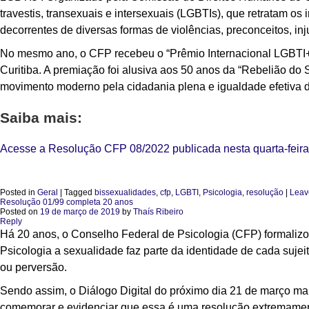
travestis, transexuais e intersexuais (LGBTIs), que retratam os 
decorrentes de diversas formas de violências, preconceitos, inj
No mesmo ano, o CFP recebeu o “Prêmio Internacional LGBTI+:
Curitiba. A premiação foi alusiva aos 50 anos da “Rebelião do 
movimento moderno pela cidadania plena e igualdade efetiva 
Saiba mais:
Acesse a Resolução CFP 08/2022 publicada nesta quarta-feira 
Posted in
Geral
|
Tagged
bissexualidades
,
cfp
,
LGBTI
,
Psicologia
,
resolução
|
Leav
Resolução 01/99 completa 20 anos
Posted on
19 de março de 2019
by
Thaís Ribeiro
Reply
Há 20 anos, o Conselho Federal de Psicologia (CFP) formaliz
Psicologia a sexualidade faz parte da identidade de cada sujei
ou perversão.
Sendo assim, o Diálogo Digital do próximo dia 21 de março m
comemorar e evidenciar que essa é uma resolução extremamente