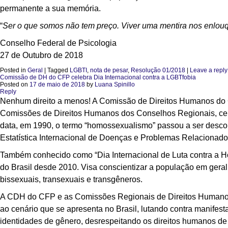
permanente a sua memória.
“
Ser o que somos não tem preço. Viver uma mentira nos enlou
Conselho Federal de Psicologia
27 de Outubro de 2018
Posted in
Geral
|
Tagged
LGBTI
,
nota de pesar
,
Resolução 01/2018
|
Leave a reply
Comissão de DH do CFP celebra Dia Internacional contra a LGBTfobia
Posted on
17 de maio de 2018
by
Luana Spinillo
Reply
Nenhum direito a menos! A Comissão de Direitos Humanos do
Comissões de Direitos Humanos dos Conselhos Regionais, cel
data, em 1990, o termo “homossexualismo” passou a ser desco
Estatística Internacional de Doenças e Problemas Relaciona
Também conhecido como “Dia Internacional de Luta contra a Homo
do Brasil desde 2010. Visa conscientizar a população em geral s
bissexuais, transexuais e transgêneros.
A CDH do CFP e as Comissões Regionais de Direitos Humanos
ao cenário que se apresenta no Brasil, lutando contra manifest
identidades de gênero, desrespeitando os direitos humanos de l