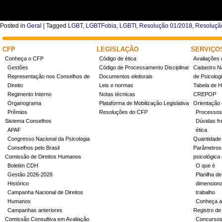
Posted in
Geral
|
Tagged
LGBT
,
LGBTFobia
,
LGBTI
,
Resolução 01/2018
,
Resoluçã
CFP
LEGISLAÇÃO
SERVIÇO
Conheça o CFP
Código de ética
Avaliações 
Gestões
Código de Processamento Disciplinar
Cadastro Na
Representação nos Conselhos de
Documentos eleitorais
de Psicolog
Direito
Leis e normas
Tabela de H
Regimento Interno
Notas técnicas
CREPOP
Organograma
Plataforma de Mobilização Legislativa
Orientação 
Prêmios
Resoluções do CFP
Processos
Sistema Conselhos
Dúvidas fr
APAF
ética
Congresso Nacional da Psicologia
Quantidade
Conselhos pelo Brasil
Parâmetros 
Comissão de Direitos Humanos
psicológica
Boletim CDH
O que é
Gestão 2026-2028
Planilha de
Histórico
dimensiona
Campanha Nacional de Direitos
trabalho
Humanos
Conheça a
Campanhas anteriores
Registro de
Comissão Consultiva em Avaliação
Concurso