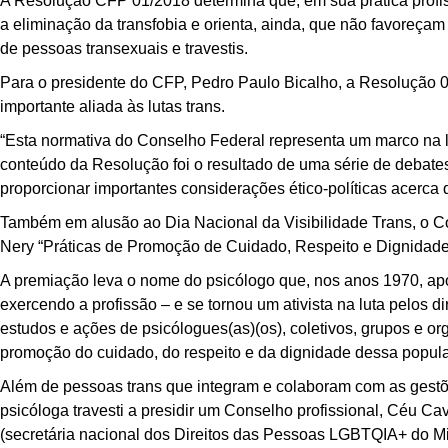
A Resolução CFP 01/2018 determina que, em sua prática profiss
a eliminação da transfobia e orienta, ainda, que não favoreça
de pessoas transexuais e travestis.
Para o presidente do CFP, Pedro Paulo Bicalho, a Resolução 0
importante aliada às lutas trans.
“Esta normativa do Conselho Federal representa um marco na lu
conteúdo da Resolução foi o resultado de uma série de debate
proporcionar importantes considerações ético-políticas acerca d
Também em alusão ao Dia Nacional da Visibilidade Trans, o Co
Nery “Práticas de Promoção de Cuidado, Respeito e Dignidade
A premiação leva o nome do psicólogo que, nos anos 1970, após
exercendo a profissão – e se tornou um ativista na luta pelos di
estudos e ações de psicólogues(as)(os), coletivos, grupos e o
promoção do cuidado, do respeito e da dignidade dessa popul
Além de pessoas trans que integram e colaboram com as gestõe
psicóloga travesti a presidir um Conselho profissional, Céu Ca
(secretária nacional dos Direitos das Pessoas LGBTQIA+ do Mi