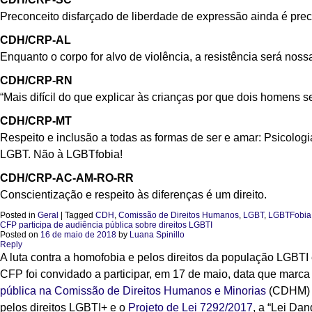
Preconceito disfarçado de liberdade de expressão ainda é preco
CDH/CRP-AL
Enquanto o corpo for alvo de violência, a resistência será nossa
CDH/CRP-RN
“Mais difícil do que explicar às crianças por que dois homens 
CDH/CRP-MT
Respeito e inclusão a todas as formas de ser e amar: Psicolog
LGBT. Não à LGBTfobia!
CDH/CRP-AC-AM-RO-RR
Conscientização e respeito às diferenças é um direito.
Posted in
Geral
|
Tagged
CDH
,
Comissão de Direitos Humanos
,
LGBT
,
LGBTFobia
CFP participa de audiência pública sobre direitos LGBTI
Posted on
16 de maio de 2018
by
Luana Spinillo
Reply
A luta contra a homofobia e pelos direitos da população LGBTI
CFP foi convidado a participar, em 17 de maio, data que marca
pública na Comissão de Direitos Humanos e Minorias
(CDHM) d
pelos direitos LGBTI+ e o
Projeto de Lei 7292/2017
, a “Lei Da