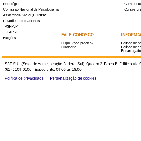
Psicológica
Como obter
Comissão Nacional de Psicologia na
Cursos cr
Assistência Social (CONPAS)
Relações Internacionais
PSI-PLP
ULAPSI
FALE CONOSCO
INFORMA
Eleições
O que você precisa?
Política de p
Ouvidoria
Política de c
Encarregado
SAF SUL (Setor de Administração Federal Sul), Quadra 2, Bloco B, Edifício Via O
(61) 2109-0100 - Expediente: 09:00 às 18:00
Política de privacidade
Personalização de cookies