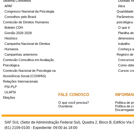
Sistema Conselhos
Dúvidas fr
APAF
ética
Congresso Nacional da Psicologia
Quantidade
Conselhos pelo Brasil
Parâmetros 
Comissão de Direitos Humanos
psicológica
Boletim CDH
O que é
Gestão 2026-2028
Planilha de
Histórico
dimensiona
Campanha Nacional de Direitos
trabalho
Humanos
Conheça a
Campanhas anteriores
Registro de
Comissão Consultiva em Avaliação
Concurso
Psicológica
Como obter
Comissão Nacional de Psicologia na
Cursos cr
Assistência Social (CONPAS)
Relações Internacionais
PSI-PLP
ULAPSI
FALE CONOSCO
INFORMA
Eleições
O que você precisa?
Política de p
Ouvidoria
Política de c
Encarregado
SAF SUL (Setor de Administração Federal Sul), Quadra 2, Bloco B, Edifício Via O
(61) 2109-0100 - Expediente: 09:00 às 18:00