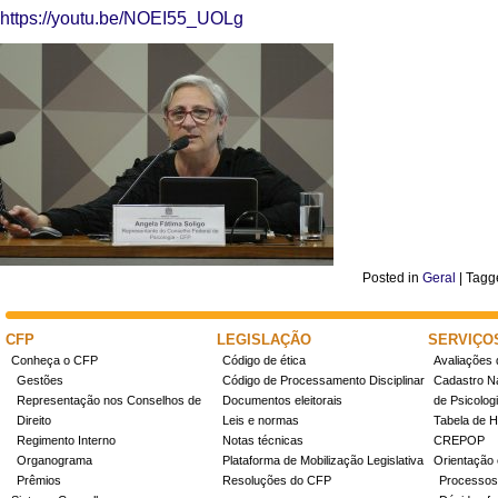
https://youtu.be/NOEI55_UOLg
Posted in
Geral
|
Tagg
CFP
LEGISLAÇÃO
SERVIÇO
Conheça o CFP
Código de ética
Avaliações 
Gestões
Código de Processamento Disciplinar
Cadastro Na
Representação nos Conselhos de
Documentos eleitorais
de Psicolog
Direito
Leis e normas
Tabela de H
Regimento Interno
Notas técnicas
CREPOP
Organograma
Plataforma de Mobilização Legislativa
Orientação 
Prêmios
Resoluções do CFP
Processos