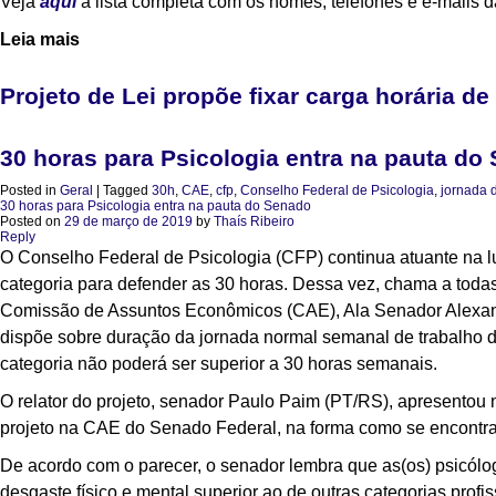
Veja
aqui
a lista completa com os nomes, telefones e e-mails d
Leia mais
Projeto de Lei propõe fixar carga horária de
30 horas para Psicologia entra na pauta do
Posted in
Geral
|
Tagged
30h
,
CAE
,
cfp
,
Conselho Federal de Psicologia
,
jornada 
30 horas para Psicologia entra na pauta do Senado
Posted on
29 de março de 2019
by
Thaís Ribeiro
Reply
O Conselho Federal de Psicologia (CFP) continua atuante na l
categoria para defender as 30 horas. Dessa vez, chama a todas
Comissão de Assuntos Econômicos (CAE), Ala Senador Alexand
dispõe sobre duração da jornada normal semanal de trabalho da
categoria não poderá ser superior a 30 horas semanais.
O relator do projeto, senador Paulo Paim (PT/RS), apresentou na
projeto na CAE do Senado Federal, na forma como se encontra
De acordo com o parecer, o senador lembra que as(os) psicólo
desgaste físico e mental superior ao de outras categorias profi