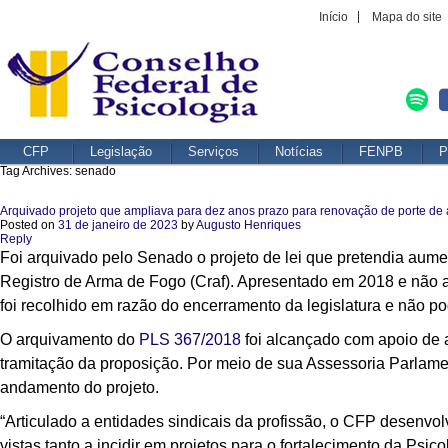
Início
Mapa do site
CFP
Legislação
Serviços
Notícias
FENPB
P
Tag Archives:
senado
Arquivado projeto que ampliava para dez anos prazo para renovação de porte de
Posted on
31 de janeiro de 2023
by
Augusto Henriques
Reply
Foi arquivado pelo Senado o projeto de lei que pretendia aum
Registro de Arma de Fogo (Craf). Apresentado em 2018 e não a
foi recolhido em razão do encerramento da legislatura e não po
O arquivamento do
PLS 367/2018
foi alcançado com apoio de a
tramitação da proposição. Por meio de sua Assessoria Parlamen
andamento do projeto.
“Articulado a entidades sindicais da profissão, o CFP desenvo
vistas tanto a incidir em projetos para o fortalecimento da Ps