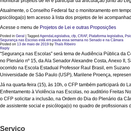
monitorar projetos de lei e participar da articulação junto ao 
Atualmente, o Conselho Federal faz o monitoramento em tempo r
psicóloga(o) tem acesso à lista dos projetos de lei acompanha
Acesse o menu de
Projetos de Lei e outras Proposições
Posted in
Geral
|
Tagged
AgendaLegislativa
,
cfp
,
CRAF
,
Plataforma legislativa
,
Psi
Segurança nas Escolas está em pauta essa semana no Senado e na Câmara
Posted on
13 de maio de 2019
by
Thaís Ribeiro
Reply
“Segurança nas Escolas” será tema de Audiência Pública da Com
no Plenário nº 15, da Ala Senador Alexandre Costa, Anexo II, 
ocorrido na Escola Estadual Professor Raul Brasil, em Suzano (
Universidade de São Paulo (USP), Marilene Proença, represen
Já na quarta-feira (15), às 10h, o CFP também participará do
Enfrentamento à Violência nas Escolas, no auditório Freitas
o CFP solicitar a inclusão, na Ordem do Dia do Plenário da C
de assistente social e psicóloga(o) no quadro de profissionai
Serviço