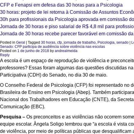
CFP e Fenapsi em defesa das 30 horas para a Psicologia
30 horas: projeto de lei retorna à Comissão de Assuntos Econ
30h para profissionais da Psicologia aprovada em comissão 
Jornada de 30 horas e piso salarial de R$ 4,8 mil para profissi
Jornada de 30 horas recebe parecer favorável em comissão d
Posted in
Geral
|
Tagged
30 horas
,
cfp
,
jornada de trabalho
,
Psicologia
,
senado
|
L
Senado: CFP participa de audiência sobre violência nas escolas
Posted on
1 de junho de 2018
by
andrealmeida
Reply
A escola é um espaço de reprodução de violência e preconceito
professores? Essas foram algumas das questões discutidas na
Participativa (CDH) do Senado, no dia 30 de maio.
O Conselho Federal de Psicologia (CFP) foi representado no d
Brasileira de Ensino em Psicologia (Abep). Também participa
Nacional dos Trabalhadores em Educação (CNTE), da Secretari
Comunicação (EBC).
Pesquisa –
Os preconceitos e as violências não ocorrem some
equipe escolar. Ângela Soligo lembrou que “a escola é vista c
de violência, por meio de políticas públicas que desqualificam 