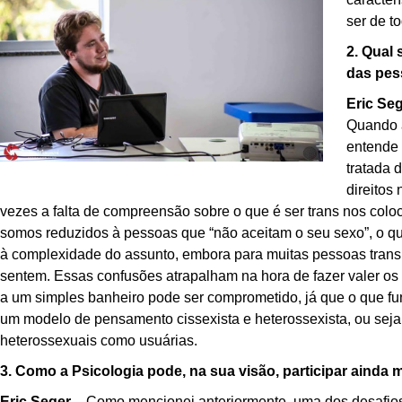
ser de t
2. Qual 
das pes
Eric Se
Quando a
entende 
tratada 
direitos
vezes a falta de compreensão sobre o que é ser trans nos col
somos reduzidos à pessoas que “não aceitam o seu sexo”, o qu
à complexidade do assunto, embora para muitas pessoas trans
sentem. Essas confusões atrapalham na hora de fazer valer os 
a um simples banheiro pode ser comprometido, já que o que fu
um modelo de pensamento cissexista e heterossexista, ou sej
heterossexuais como usuárias.
3. Como a Psicologia pode, na sua visão, participar ainda 
Eric Seger
– Como mencionei anteriormente, uma dos desafio