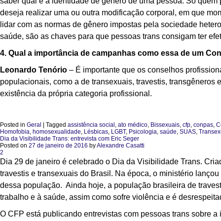
saber qual é a identidade de gênero de uma pessoa. Só quem p
deseja realizar uma ou outra modificação corporal, em que m
lidar com as normas de gênero impostas pela sociedade heteroc
saúde, são as chaves para que pessoas trans consigam ter efet
4. Qual a importância de campanhas como essa de um Con
Leonardo Tenório
– É importante que os conselhos profission
populacionais, como a de transexuais, travestis, transgêneros e
existência da própria categoria profissional.
Posted in
Geral
|
Tagged
assistência social
,
ato médico
,
Bissexuais
,
cfp
,
conpas
,
C
Homofobia
,
homosexualidade
,
Lésbicas
,
LGBT
,
Psicologia
,
saúde
,
SUAS
,
Transex
Dia da Visibilidade Trans: entrevista com Eric Seger
Posted on
27 de janeiro de 2016
by
Alexandre Casatti
2
Dia 29 de janeiro é celebrado o Dia da Visibilidade Trans. Cr
travestis e transexuais do Brasil. Na época, o ministério lan
dessa população. Ainda hoje, a população brasileira de traves
trabalho e à saúde, assim como sofre violência e é desrespeit
O CFP está publicando entrevistas com pessoas trans sobre a im