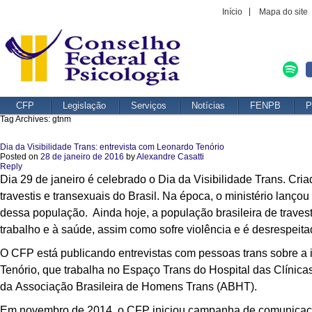
Início
Mapa do site
CFP
Legislação
Serviços
Notícias
FENPB
P
Tag Archives:
gtnm
Dia da Visibilidade Trans: entrevista com Leonardo Tenório
Posted on
28 de janeiro de 2016
by
Alexandre Casatti
Reply
Dia 29 de janeiro é celebrado o Dia da Visibilidade Trans. Cr
travestis e transexuais do Brasil. Na época, o ministério lan
dessa população. Ainda hoje, a população brasileira de traves
trabalho e à saúde, assim como sofre violência e é desrespeit
O CFP está publicando entrevistas com pessoas trans sobre a i
Tenório, que trabalha no Espaço Trans do Hospital das Clínic
da Associação Brasileira de Homens Trans (ABHT).
Em novembro de 2014, o CFP iniciou campanha de comunicação