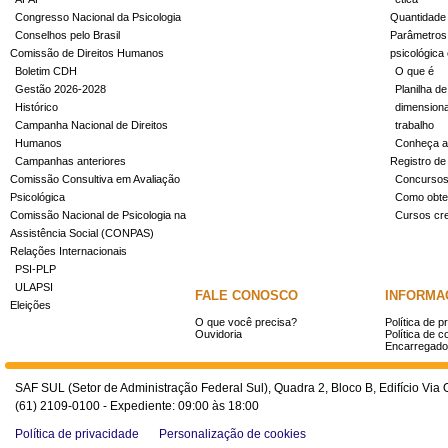
Congresso Nacional da Psicologia
Quantidade
Conselhos pelo Brasil
Parâmetros 
Comissão de Direitos Humanos
psicológica
Boletim CDH
O que é
Gestão 2026-2028
Planilha de
Histórico
dimensiona
Campanha Nacional de Direitos
trabalho
Humanos
Conheça a
Campanhas anteriores
Registro de
Comissão Consultiva em Avaliação
Concurso
Psicológica
Como obter
Comissão Nacional de Psicologia na
Cursos cr
Assistência Social (CONPAS)
Relações Internacionais
PSI-PLP
ULAPSI
FALE CONOSCO
INFORMA
Eleições
O que você precisa?
Política de p
Ouvidoria
Política de c
Encarregado
SAF SUL (Setor de Administração Federal Sul), Quadra 2, Bloco B, Edifício Via O
(61) 2109-0100 - Expediente: 09:00 às 18:00
Política de privacidade
Personalização de cookies