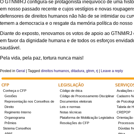
O GTNM/RJ configura-se protagonista inequívoco de uma histór
em nosso passado recente e cujos vestígios e novas roupagens
defensores de direitos humanos não hão de se intimidar ou cu
temem a democracia e o resgate da memória política do nosso 
Diante do exposto, renovamos os votos de apoio ao GTNM/RJ 
em favor da dignidade humana e de todos os esforços envidad
saudável.
Pela vida, pela paz, tortura nunca mais!
Posted in
Geral
|
Tagged
direitos humanos
,
ditadura
,
gtnm
,
rj
|
Leave a reply
CFP
LEGISLAÇÃO
SERVIÇO
Conheça o CFP
Código de ética
Avaliações 
Gestões
Código de Processamento Disciplinar
Cadastro Na
Representação nos Conselhos de
Documentos eleitorais
de Psicolog
Direito
Leis e normas
Tabela de H
Regimento Interno
Notas técnicas
CREPOP
Organograma
Plataforma de Mobilização Legislativa
Orientação 
Prêmios
Resoluções do CFP
Processos
Sistema Conselhos
Dúvidas fr
APAF
ética