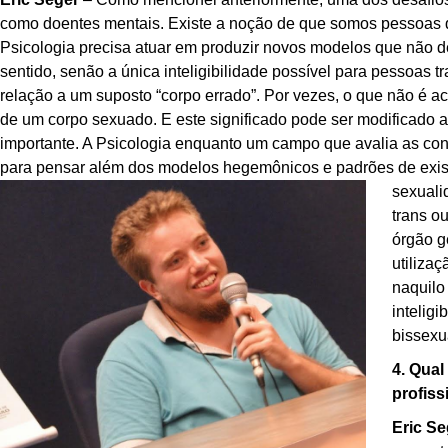
como doentes mentais. Existe a noção de que somos pessoas qu
Psicologia precisa atuar em produzir novos modelos que não 
sentido, senão a única inteligibilidade possível para pessoas
relação a um suposto “corpo errado”. Por vezes, o que não é ace
de um corpo sexuado. E este significado pode ser modificado at
importante. A Psicologia enquanto um campo que avalia as cond
para pensar além dos modelos hegemônicos e padrões de exist
sexuali
trans o
órgão g
utiliza
naquilo
intelig
bissexu
4. Qua
profiss
Eric Se