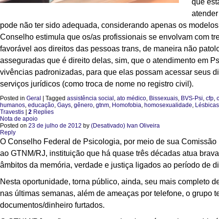
que est
atender
pode não ter sido adequada, considerando apenas os modelos 
Conselho estimula que os/as profissionais se envolvam com 
favorável aos direitos das pessoas trans, de maneira não pat
asseguradas que é direito delas, sim, que o atendimento em Ps
vivências padronizadas, para que elas possam acessar seus dir
serviços jurídicos (como troca de nome no registro civil).
Posted in
Geral
|
Tagged
assistência social
,
ato médico
,
Bissexuais
,
BVS-Psi
,
cfp
,
humanos
,
educação
,
Gays
,
gênero
,
gtnm
,
Homofobia
,
homosexualidade
,
Lésbicas
Travestis
|
2
Replies
Nota de apoio
Posted on
23 de julho de 2012
by
(Desativado) Ivan Oliveira
Reply
O Conselho Federal de Psicologia, por meio de sua Comissão 
ao GTNM/RJ, instituição que há quase três décadas atua brav
âmbitos da memória, verdade e justiça ligados ao período de di
Nesta oportunidade, torna público, ainda, seu mais completo 
nas últimas semanas, além de ameaças por telefone, o grupo 
documentos/dinheiro furtados.